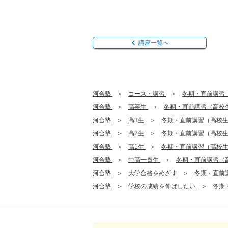
講座一覧へ
河合塾
コース・講習
冬期・直前講習
河合塾
高卒生
冬期・直前講習（高校
河合塾
高3生
冬期・直前講習（高校
河合塾
高2生
冬期・直前講習（高校
河合塾
高1生
冬期・直前講習（高校
河合塾
中高一貫生
冬期・直前講習（
河合塾
大学合格をめざす
冬期・直前
河合塾
学校の成績を伸ばしたい
冬期