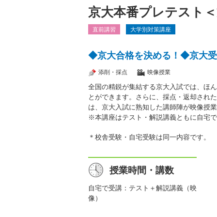
京大本番プレテスト＜
直前講習
大学別対策講座
◆京大合格を決める！◆京大受
添削・採点
映像授業
全国の精鋭が集結する京大入試では、ほん
とができます。さらに、採点・返却された
は、京大入試に熟知した講師陣が映像授業
※本講座はテスト・解説講義ともに自宅で
＊校舎受験・自宅受験は同一内容です。
授業時間・講数
自宅で受講：テスト＋解説講義（映
像）