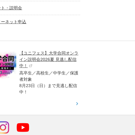
ント・説明会
ターネット申込
【ユニフェス】大学合同オンラ
大学受
イン説明会2026夏 見逃し配信
ント
中！
高校生
高卒生／高校生／中学生／保護
「栄冠
者対象
報が満
8月23日（日）まで見逃し配信
題集を
中！
す！