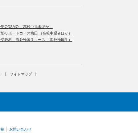
合塾COSMO （高校中退者ほか）
合塾サポートコース梅田 （高校中退者ほか）
学受験科 海外帰国生コース （海外帰国生）
ー
サイトマップ
情報
お問い合わせ