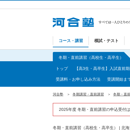
コース・講習
模試・テスト
冬期・直前講習（高校生・高卒生）
トップ
【高3生・高卒生】入試直前
受講料・お申し込み方法
受講開始ま
河合塾
冬期講習・直前講習
冬期・直
2025年度 冬期・直前講習の申込受付
冬期・直前講習（高校生・高卒生）
|
北海