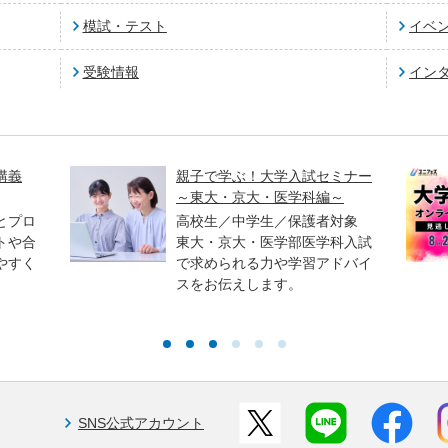
模試・テスト
イベ
受験情報
イン
講義
親子で学ぶ！大学入試セミナー
～東大・京大・医学科編～
とプロ
高校生／中学生／保護者対象
トや合
東大・京大・医学部医学科入試
やすく
で求められる力や学習アドバイ
スをお伝えします。
SNS公式アカウント