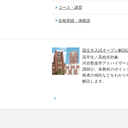
コース・講習
合格実績・体験談
高一貫校 中学生テスト
国立大入試オープン解説
貫校の中3生対象
高卒生／高校生対象
模のテストを受験して、
河合塾進学アドバイザー
実力と伸ばすべき力を知
講師が、各教科のポイン
格者の傾向などをわかり
解説します。