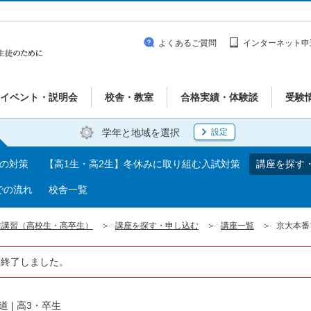
よくあるご質問
インターネット申
イベント・説明会
校舎・教室
合格実績・体験談
受験
学年と地域を選択
設定
期の対策
【高1生・高2生】冬休みに取り組む入試対策
講座を探す
での流れ
校舎一覧
前講習（高校生・高卒生）
講座を探す・申し込む
講座一覧
京大本番
は終了しました。
道
|
高3・卒生