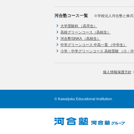
河合塾コース一覧
※学校法人河合塾と株式
大学受験科 （高卒生）
高校グリーンコース（高校生）
河合塾SINKA （高校生）
中学グリーンコース 中高一貫 （中学生）
小学・中学グリーンコース 高校受験 （小・
個人情報保護方針
© Kawaijuku Educational Institution.