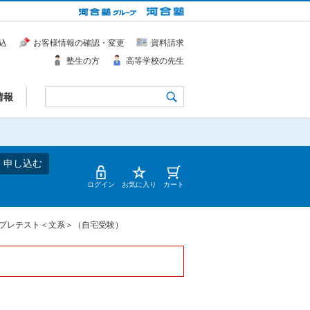
込
お客様情報の確認・変更
資料請求
塾生の方
高等学校の先生
情報
・申し込む
ログイン
お気に入り
カート
プレテスト＜文系＞（自宅受験）