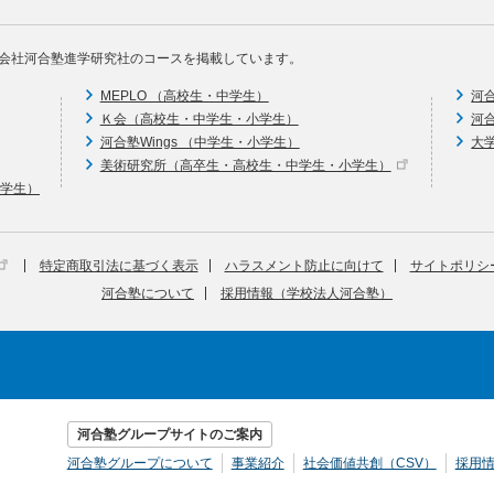
会社河合塾進学研究社のコースを掲載しています。
MEPLO （高校生・中学生）
河
Ｋ会（高校生・中学生・小学生）
河
河合塾Wings （中学生・小学生）
大
美術研究所（高卒生・高校生・中学生・小学生）
中学生）
特定商取引法に基づく表示
ハラスメント防止に向けて
サイトポリシ
河合塾について
採用情報（学校法人河合塾）
河合塾グループサイトのご案内
河合塾グループについて
事業紹介
社会価値共創（CSV）
採用