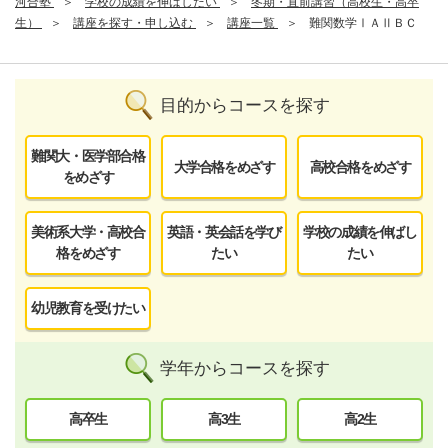
河合塾
学校の成績を伸ばしたい
冬期・直前講習（高校生・高卒
生）
講座を探す・申し込む
講座一覧
難関数学ⅠＡⅡＢＣ
目的からコースを探す
難関大・医学部合格
大学合格をめざす
高校合格をめざす
をめざす
美術系大学・高校合
英語・英会話を学び
学校の成績を伸ばし
格をめざす
たい
たい
幼児教育を受けたい
学年からコースを探す
高卒生
高3生
高2生