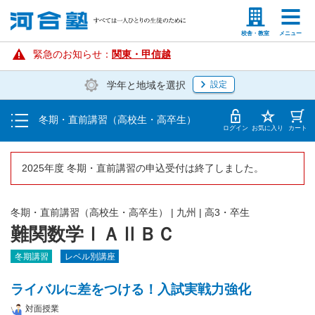
講座を探す・申し込む
塾生の方
高等学校の先生
校舎・教室
メニュー
受講料・お申し込み方法
緊急のお知らせ：
関東・甲信越
学年と地域を選択
設定
受講開始までの流れ
冬期・直前講習（高校生・高卒生）
校舎一覧
ログイン
お気に入り
カート
2025年度 冬期・直前講習の申込受付は終了しました。
冬期・直前講習（高校生・高卒生）
|
九州
|
高3・卒生
難関数学ⅠＡⅡＢＣ
冬期講習
レベル別講座
ライバルに差をつける！入試実戦力強化
対面授業