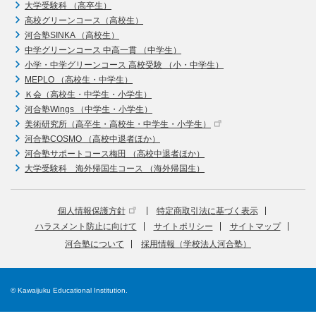
大学受験科 （高卒生）
高校グリーンコース（高校生）
河合塾SINKA （高校生）
中学グリーンコース 中高一貫 （中学生）
小学・中学グリーンコース 高校受験 （小・中学生）
MEPLO （高校生・中学生）
Ｋ会（高校生・中学生・小学生）
河合塾Wings （中学生・小学生）
美術研究所（高卒生・高校生・中学生・小学生）
河合塾COSMO （高校中退者ほか）
河合塾サポートコース梅田 （高校中退者ほか）
大学受験科 海外帰国生コース （海外帰国生）
個人情報保護方針
特定商取引法に基づく表示
ハラスメント防止に向けて
サイトポリシー
サイトマップ
河合塾について
採用情報（学校法人河合塾）
© Kawaijuku Educational Institution.