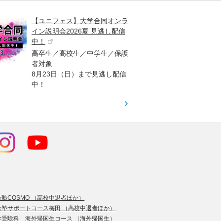
【ユニフェス】大学合同オンラ
大学受
イン説明会2026夏 見逃し配信
ント
中！
高校生
高卒生／高校生／中学生／保護
「栄冠
者対象
報が満
8月23日（日）まで見逃し配信
題集を
中！
す！
合塾COSMO （高校中退者ほか）
合塾サポートコース梅田 （高校中退者ほか）
学受験科 海外帰国生コース （海外帰国生）