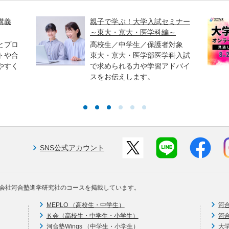
講義
親子で学ぶ！大学入試セミナー
～東大・京大・医学科編～
とプロ
高校生／中学生／保護者対象
トや合
東大・京大・医学部医学科入試
やすく
で求められる力や学習アドバイ
スをお伝えします。
SNS公式アカウント
会社河合塾進学研究社のコースを掲載しています。
MEPLO （高校生・中学生）
河
Ｋ会（高校生・中学生・小学生）
河
河合塾Wings （中学生・小学生）
大