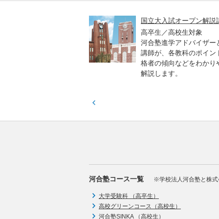
高一貫校 中学生テスト
国立大入試オープン解説
貫校の中3生対象
高卒生／高校生対象
模のテストを受験して、
河合塾進学アドバイザー
実力と伸ばすべき力を知
講師が、各教科のポイン
格者の傾向などをわかり
解説します。
河合塾コース一覧
※学校法人河合塾と株式
大学受験科 （高卒生）
高校グリーンコース（高校生）
河合塾SINKA （高校生）