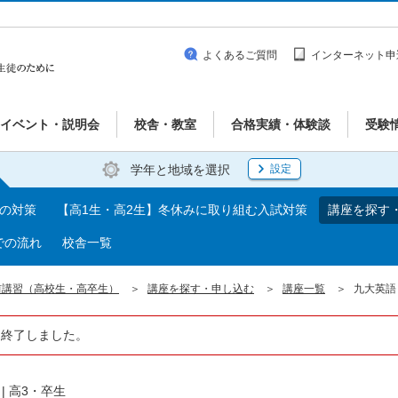
よくあるご質問
インターネット申
イベント・説明会
校舎・教室
合格実績・体験談
受験
学年と地域を選択
設定
期の対策
【高1生・高2生】冬休みに取り組む入試対策
講座を探す
での流れ
校舎一覧
前講習（高校生・高卒生）
講座を探す・申し込む
講座一覧
九大英語
は終了しました。
|
高3・卒生