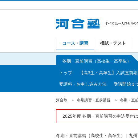
コース・講習
模試・テスト
冬期・直前講習（高校生・高卒生）
トップ
【高3生・高卒生】入試直前
受講料・お申し込み方法
受講開始ま
河合塾
冬期講習・直前講習
冬期・直
2025年度 冬期・直前講習の申込受付
冬期・直前講習（高校生・高卒生）
|
九州