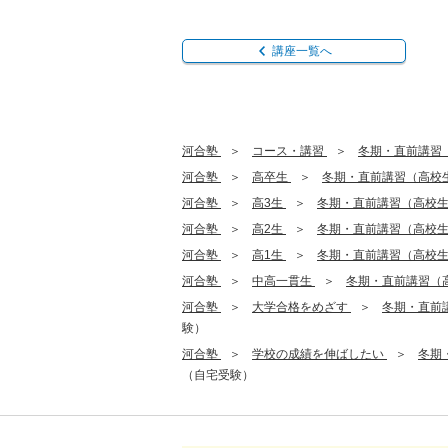
講座一覧へ
河合塾
コース・講習
冬期・直前講習
河合塾
高卒生
冬期・直前講習（高校
河合塾
高3生
冬期・直前講習（高校
河合塾
高2生
冬期・直前講習（高校
河合塾
高1生
冬期・直前講習（高校
河合塾
中高一貫生
冬期・直前講習（
河合塾
大学合格をめざす
冬期・直前
験）
河合塾
学校の成績を伸ばしたい
冬期
（自宅受験）