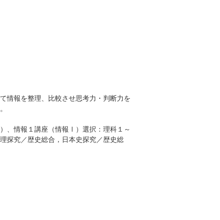
）
て情報を整理、比較させ思考力・判断力を
。
）、情報１講座（情報Ⅰ）選択：理科１～
理探究／歴史総合，日本史探究／歴史総