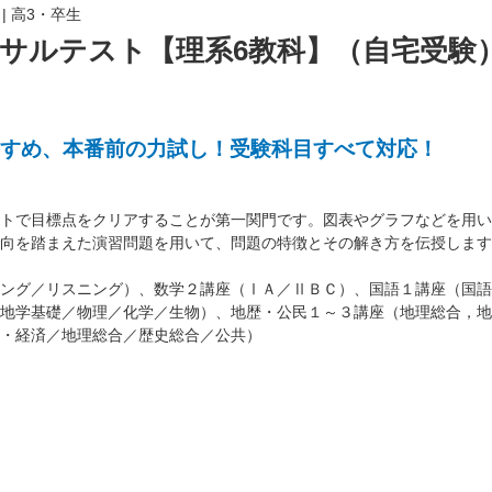
|
高3・卒生
サルテスト【理系6教科】（自宅受験
すめ、本番前の力試し！受験科目すべて対応！
トで目標点をクリアすることが第一関門です。図表やグラフなどを用い
向を踏まえた演習問題を用いて、問題の特徴とその解き方を伝授します
ング／リスニング）、数学２講座（ⅠＡ／ⅡＢＣ）、国語１講座（国語
地学基礎／物理／化学／生物）、地歴・公民１～３講座（地理総合，地
・経済／地理総合／歴史総合／公共）