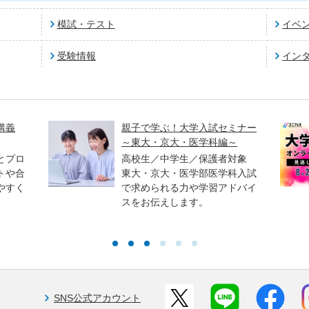
模試・テスト
イベ
受験情報
イン
講義
親子で学ぶ！大学入試セミナー
～東大・京大・医学科編～
とプロ
高校生／中学生／保護者対象
トや合
東大・京大・医学部医学科入試
やすく
で求められる力や学習アドバイ
スをお伝えします。
SNS公式アカウント