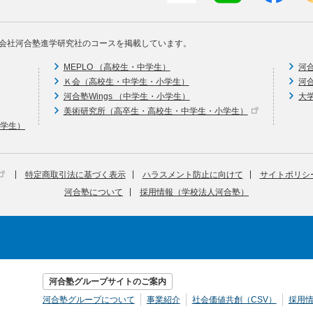
会社河合塾進学研究社のコースを掲載しています。
MEPLO （高校生・中学生）
河
Ｋ会（高校生・中学生・小学生）
河
河合塾Wings （中学生・小学生）
大
美術研究所（高卒生・高校生・中学生・小学生）
中学生）
特定商取引法に基づく表示
ハラスメント防止に向けて
サイトポリシ
河合塾について
採用情報（学校法人河合塾）
河合塾グループサイトのご案内
河合塾グループについて
事業紹介
社会価値共創（CSV）
採用