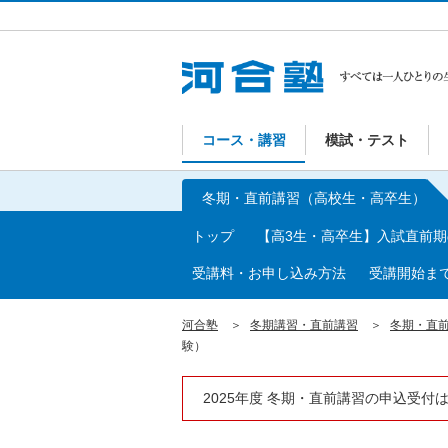
コース・講習
模試・テスト
冬期・直前講習（高校生・高卒生）
トップ
【高3生・高卒生】入試直前
受講料・お申し込み方法
受講開始ま
河合塾
冬期講習・直前講習
冬期・直
験）
2025年度 冬期・直前講習の申込受付