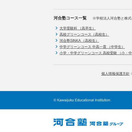
河合塾コース一覧
※学校法人河合塾と株式
大学受験科 （高卒生）
高校グリーンコース（高校生）
河合塾SINKA （高校生）
中学グリーンコース 中高一貫 （中学生）
小学・中学グリーンコース 高校受験 （小・
個人情報保護方針
© Kawaijuku Educational Institution.