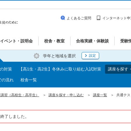
よくあるご質問
インターネット申
イベント・説明会
校舎・教室
合格実績・体験談
受験
学年と地域を選択
設定
期の対策
【高1生・高2生】冬休みに取り組む入試対策
講座を探す
での流れ
校舎一覧
前講習（高校生・高卒生）
講座を探す・申し込む
講座一覧
共通テス
は終了しました。