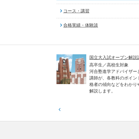
コース・講習
合格実績・体験談
高一貫校 中学生テスト
国立大入試オープン解説
貫校の中3生対象
高卒生／高校生対象
模のテストを受験して、
河合塾進学アドバイザー
実力と伸ばすべき力を知
講師が、各教科のポイン
格者の傾向などをわかり
解説します。