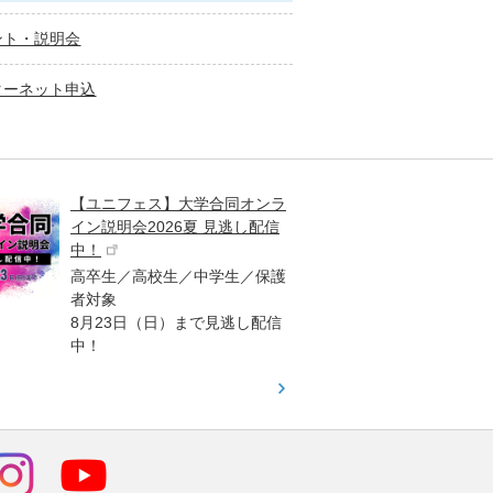
ント・説明会
ターネット申込
【ユニフェス】大学合同オンラ
大学受
イン説明会2026夏 見逃し配信
ント
中！
高校生
高卒生／高校生／中学生／保護
「栄冠
者対象
報が満
8月23日（日）まで見逃し配信
題集を
中！
す！