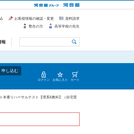
込
お客様情報の確認・変更
資料請求
塾生の方
高等学校の先生
情報
・申し込む
ログイン
お気に入り
カート
ト本番リハーサルテスト【理系6教科】（自宅受