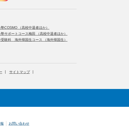
合塾COSMO （高校中退者ほか）
合塾サポートコース梅田 （高校中退者ほか）
学受験科 海外帰国生コース （海外帰国生）
ー
サイトマップ
情報
お問い合わせ