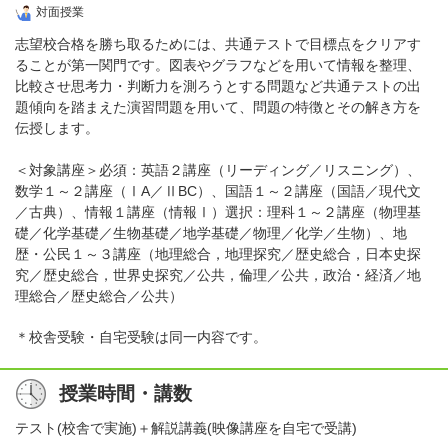
対面授業
志望校合格を勝ち取るためには、共通テストで目標点をクリアす
ることが第一関門です。図表やグラフなどを用いて情報を整理、
比較させ思考力・判断力を測ろうとする問題など共通テストの出
題傾向を踏まえた演習問題を用いて、問題の特徴とその解き方を
伝授します。
＜対象講座＞必須：英語２講座（リーディング／リスニング）、
数学１～２講座（ⅠA／ⅡBC）、国語１～２講座（国語／現代文
／古典）、情報１講座（情報Ⅰ）選択：理科１～２講座（物理基
礎／化学基礎／生物基礎／地学基礎／物理／化学／生物）、地
歴・公民１～３講座（地理総合，地理探究／歴史総合，日本史探
究／歴史総合，世界史探究／公共，倫理／公共，政治・経済／地
理総合／歴史総合／公共）
＊校舎受験・自宅受験は同一内容です。
授業時間・講数
テスト(校舎で実施)＋解説講義(映像講座を自宅で受講)