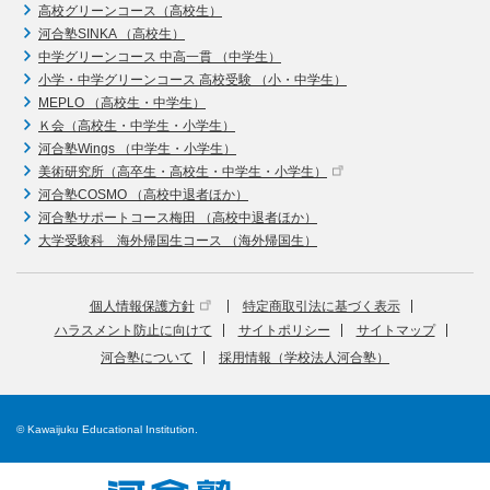
高校グリーンコース（高校生）
河合塾SINKA （高校生）
中学グリーンコース 中高一貫 （中学生）
小学・中学グリーンコース 高校受験 （小・中学生）
MEPLO （高校生・中学生）
Ｋ会（高校生・中学生・小学生）
河合塾Wings （中学生・小学生）
美術研究所（高卒生・高校生・中学生・小学生）
河合塾COSMO （高校中退者ほか）
河合塾サポートコース梅田 （高校中退者ほか）
大学受験科 海外帰国生コース （海外帰国生）
個人情報保護方針
特定商取引法に基づく表示
ハラスメント防止に向けて
サイトポリシー
サイトマップ
河合塾について
採用情報（学校法人河合塾）
© Kawaijuku Educational Institution.