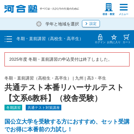
受講料・お申し込み方法
塾生の方
高等学校の先生
校舎・教室
メニュー
学年と地域を選択
設定
受講開始までの流れ
冬期・直前講習（高校生・高卒生）
校舎一覧
ログイン
お気に入り
カート
2025年度 冬期・直前講習の申込受付は終了しました。
冬期・直前講習（高校生・高卒生）
|
九州
|
高3・卒生
共通テスト本番リハーサルテスト
【文系6教科】（校舎受験）
冬期講習
共通テスト対策講座
国公立大学を受験する方におすすめ、セット受講
でお得に本番前の力試し！