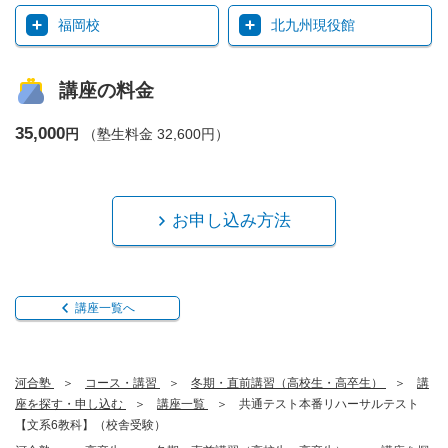
福岡校
北九州現役館
講座の料金
35,000
円
（塾生料金 32,600円）
お申し込み方法
講座一覧へ
河合塾
コース・講習
冬期・直前講習（高校生・高卒生）
講
座を探す・申し込む
講座一覧
共通テスト本番リハーサルテスト
【文系6教科】（校舎受験）