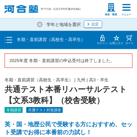
受講料・お申し込み方法
塾生の方
高等学校の先生
校舎・教室
メニュー
学年と地域を選択
設定
受講開始までの流れ
冬期・直前講習（高校生・高卒生）
校舎一覧
ログイン
お気に入り
カート
2025年度 冬期・直前講習の申込受付は終了しました。
冬期・直前講習（高校生・高卒生）
|
九州
|
高3・卒生
共通テスト本番リハーサルテスト
【文系3教科】（校舎受験）
冬期講習
共通テスト対策講座
英・国・地歴公民で受験する方におすすめ、セッ
ト受講でお得に本番前の力試し！