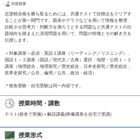
対面授業
志望校合格を勝ち取るためには、共通テストで目標点をクリアす
ることが第一関門です。図表やグラフなどを用いて情報を整理、
比較させ思考力・判断力を測ろうとする問題など共通テストの出
題傾向を踏まえた演習問題を用いて、問題の特徴とその解き方を
伝授します。
＜対象講座＞必須：英語２講座（リーディング／リスニング）、
国語１～２講座（国語／現代文／古典）選択：地歴・公民１～２
講座（地理総合，地理探究／歴史総合，日本史探究／歴史総合，
世界史探究／公共，倫理／公共，政治・経済）
＊校舎受験・自宅受験は同一内容です。
授業時間・講数
テスト(校舎で実施)＋解説講義(映像講座を自宅で受講)
授業形式