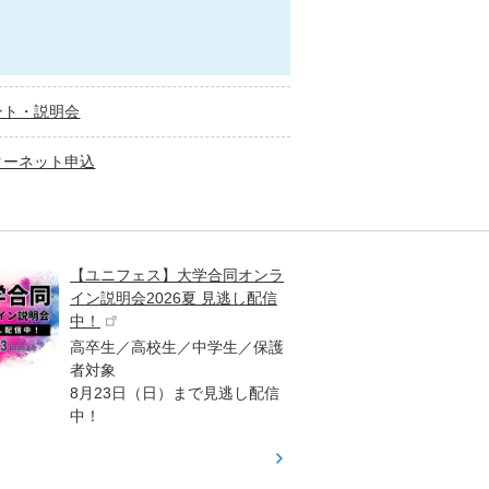
ント・説明会
ターネット申込
【ユニフェス】大学合同オンラ
大学受
イン説明会2026夏 見逃し配信
ント
中！
高校生
高卒生／高校生／中学生／保護
「栄冠
者対象
報が満
8月23日（日）まで見逃し配信
題集を
中！
す！