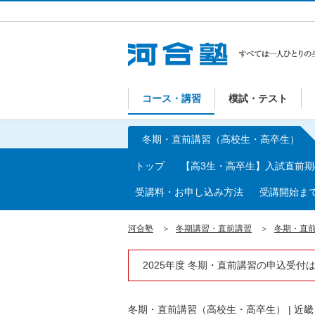
コース・講習
模試・テスト
冬期・直前講習（高校生・高卒生）
トップ
【高3生・高卒生】入試直前
受講料・お申し込み方法
受講開始ま
河合塾
冬期講習・直前講習
冬期・直
2025年度 冬期・直前講習の申込受付
冬期・直前講習（高校生・高卒生）
|
近畿