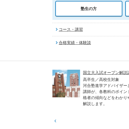
塾生の方
コース・講習
合格実績・体験談
高一貫校 中学生テスト
国立大入試オープン解説
貫校の中3生対象
高卒生／高校生対象
模のテストを受験して、
河合塾進学アドバイザー
実力と伸ばすべき力を知
講師が、各教科のポイン
格者の傾向などをわかり
解説します。