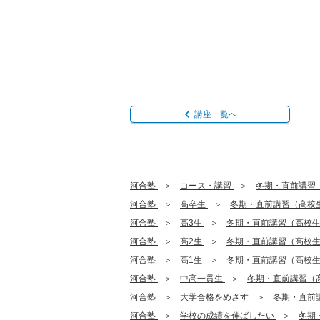
講座一覧へ
河合塾
コース・講習
冬期・直前講習
河合塾
高卒生
冬期・直前講習（高校
河合塾
高3生
冬期・直前講習（高校
河合塾
高2生
冬期・直前講習（高校
河合塾
高1生
冬期・直前講習（高校
河合塾
中高一貫生
冬期・直前講習（
河合塾
大学合格をめざす
冬期・直前
河合塾
学校の成績を伸ばしたい
冬期