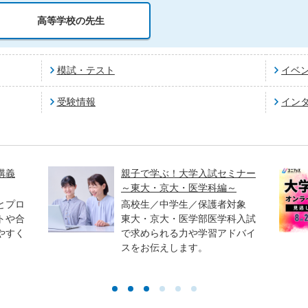
高等学校の先生
模試・テスト
イベ
受験情報
イン
講義
親子で学ぶ！大学入試セミナー
～東大・京大・医学科編～
とプロ
高校生／中学生／保護者対象
トや合
東大・京大・医学部医学科入試
やすく
で求められる力や学習アドバイ
スをお伝えします。