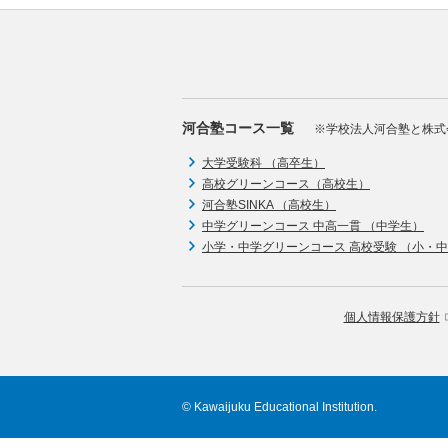
河合塾コース一覧
※学校法人河合塾と株式
大学受験科 （高卒生）
高校グリーンコース（高校生）
河合塾SINKA （高校生）
中学グリーンコース 中高一貫 （中学生）
小学・中学グリーンコース 高校受験 （小・
個人情報保護方針
© Kawaijuku Educational Institution.