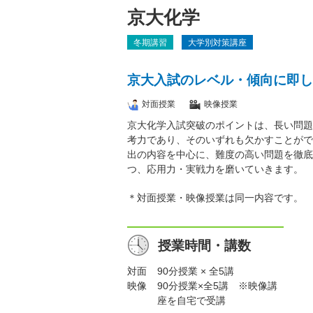
京大化学
冬期講習
大学別対策講座
京大入試のレベル・傾向に即し
対面授業
映像授業
京大化学入試突破のポイントは、長い問題
考力であり、そのいずれも欠かすことがで
出の内容を中心に、難度の高い問題を徹底
つ、応用力・実戦力を磨いていきます。
＊対面授業・映像授業は同一内容です。
授業時間・講数
対面
90分授業 × 全5講
映像
90分授業×全5講 ※映像講
座を自宅で受講