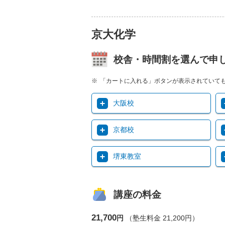
京大化学
校舎・時間割を選んで申
「カートに入れる」ボタンが表示されていて
大阪校
京都校
堺東教室
講座の料金
21,700
円
（塾生料金 21,200円）