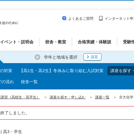
よくあるご質問
インターネット申
イベント・説明会
校舎・教室
合格実績・体験談
受験
学年と地域を選択
設定
期の対策
【高1生・高2生】冬休みに取り組む入試対策
講座を探す
での流れ
校舎一覧
前講習（高校生・高卒生）
講座を探す・申し込む
講座一覧
京大化学
は終了しました。
|
高3・卒生