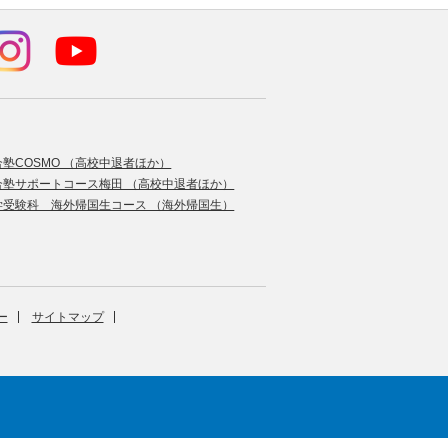
合塾COSMO （高校中退者ほか）
合塾サポートコース梅田 （高校中退者ほか）
学受験科 海外帰国生コース （海外帰国生）
ー
サイトマップ