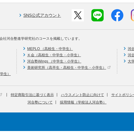
SNS公式アカウント
会社河合塾進学研究社のコースを掲載しています。
MEPLO （高校生・中学生）
河
Ｋ会（高校生・中学生・小学生）
河
河合塾Wings （中学生・小学生）
大
美術研究所（高卒生・高校生・中学生・小学生）
中学生）
特定商取引法に基づく表示
ハラスメント防止に向けて
サイトポリシ
河合塾について
採用情報（学校法人河合塾）