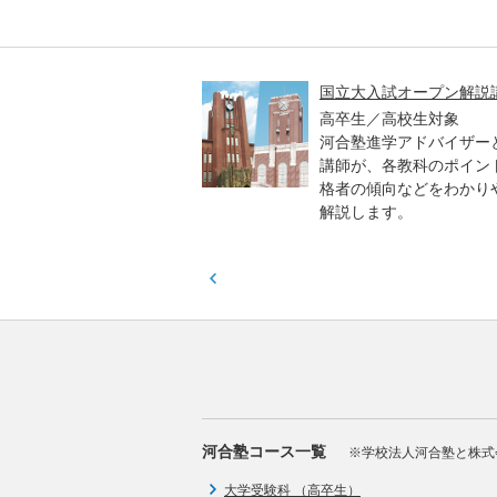
高一貫校 中学生テスト
国立大入試オープン解説
貫校の中3生対象
高卒生／高校生対象
模のテストを受験して、
河合塾進学アドバイザー
実力と伸ばすべき力を知
講師が、各教科のポイン
格者の傾向などをわかり
解説します。
河合塾コース一覧
※学校法人河合塾と株式
大学受験科 （高卒生）