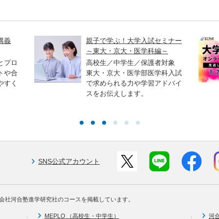
講義
親子で学ぶ！大学入試セミナー
～東大・京大・医学科編～
とプロ
高校生／中学生／保護者対象
トや合
東大・京大・医学部医学科入試
やすく
で求められる力や学習アドバイ
スをお伝えします。
SNS公式アカウント
会社河合塾進学研究社のコースを掲載しています。
MEPLO （高校生・中学生）
河