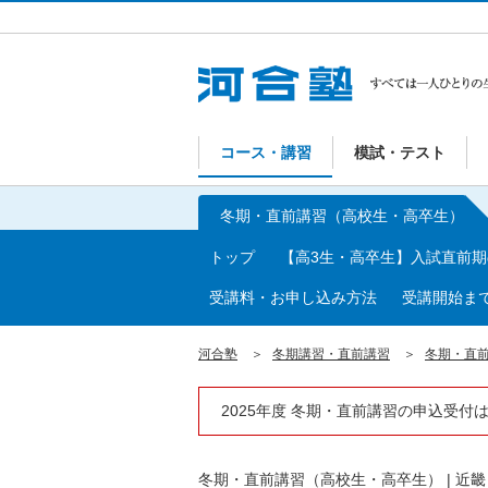
コース・講習
模試・テスト
冬期・直前講習（高校生・高卒生）
トップ
【高3生・高卒生】入試直前
受講料・お申し込み方法
受講開始ま
河合塾
冬期講習・直前講習
冬期・直
2025年度 冬期・直前講習の申込受付
冬期・直前講習（高校生・高卒生）
|
近畿