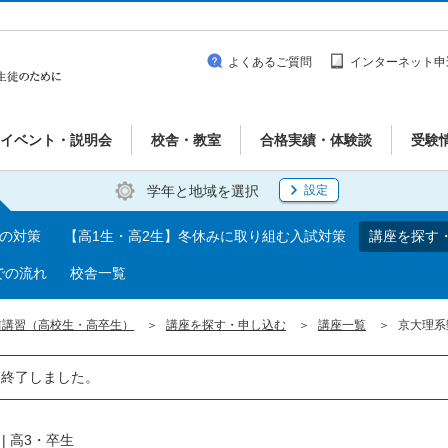
よくあるご質問
インターネット申
イベント・説明会
校舎・教室
合格実績・体験談
受験
学年と地域を選択
設定
期の対策
【高1生・高2生】冬休みに取り組む入試対策
講座を探す
での流れ
校舎一覧
前講習（高校生・高卒生）
講座を探す・申し込む
講座一覧
京大理系
は終了しました。
|
高3・卒生