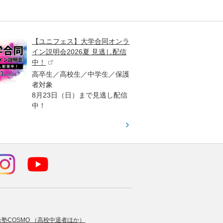
【ユニフェス】大学合同オンラ
大学受
イン説明会2026夏 見逃し配信
ント
中！
高校生
高卒生／高校生／中学生／保護
「栄冠
者対象
報が満
8月23日（日）まで見逃し配信
題集を
中！
す！
合塾COSMO （高校中退者ほか）