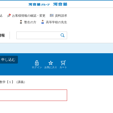
込
お客様情報の確認・変更
資料請求
塾生の方
高等学校の先生
情報
・申し込む
ログイン
お気に入り
カート
数学【１】（講義）