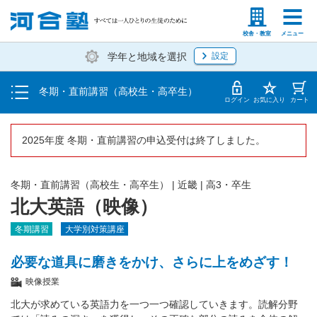
受講料・お申し込み方法
塾生の方
高等学校の先生
校舎・教室
メニュー
学年と地域を選択
設定
受講開始までの流れ
冬期・直前講習（高校生・高卒生）
校舎一覧
ログイン
お気に入り
カート
2025年度 冬期・直前講習の申込受付は終了しました。
冬期・直前講習（高校生・高卒生）
|
近畿
|
高3・卒生
北大英語（映像）
冬期講習
大学別対策講座
必要な道具に磨きをかけ、さらに上をめざす！
映像授業
北大が求めている英語力を一つ一つ確認していきます。読解分野