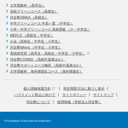
大学受験科 （高卒生）
高校グリーンコース（高校生）
河合塾SINKA （高校生）
中学グリーンコース 中高一貫 （中学生）
小学・中学グリーンコース 高校受験 （小・中学生）
MEPLO （高校生・中学生）
Ｋ会（高校生・中学生・小学生）
河合塾Wings （中学生・小学生）
美術研究所（高卒生・高校生・中学生・小学生）
河合塾COSMO （高校中退者ほか）
河合塾サポートコース梅田 （高校中退者ほか）
大学受験科 海外帰国生コース （海外帰国生）
個人情報保護方針
特定商取引法に基づく表示
ハラスメント防止に向けて
サイトポリシー
サイトマップ
河合塾について
採用情報（学校法人河合塾）
© Kawaijuku Educational Institution.