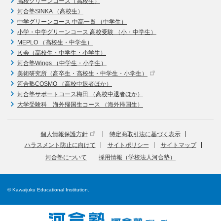
高校グリーンコース（高校生）
河合塾SINKA （高校生）
中学グリーンコース 中高一貫 （中学生）
小学・中学グリーンコース 高校受験 （小・中学生）
MEPLO （高校生・中学生）
Ｋ会（高校生・中学生・小学生）
河合塾Wings （中学生・小学生）
美術研究所（高卒生・高校生・中学生・小学生）
河合塾COSMO （高校中退者ほか）
河合塾サポートコース梅田 （高校中退者ほか）
大学受験科 海外帰国生コース （海外帰国生）
個人情報保護方針
特定商取引法に基づく表示
ハラスメント防止に向けて
サイトポリシー
サイトマップ
河合塾について
採用情報（学校法人河合塾）
© Kawaijuku Educational Institution.