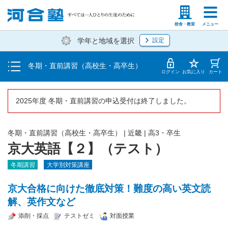
受講料・お申し込み方法
塾生の方
高等学校の先生
校舎・教室
メニュー
学年と地域を選択
設定
受講開始までの流れ
冬期・直前講習（高校生・高卒生）
校舎一覧
ログイン
お気に入り
カート
2025年度 冬期・直前講習の申込受付は終了しました。
冬期・直前講習（高校生・高卒生）
|
近畿
|
高3・卒生
京大英語【２】（テスト）
冬期講習
大学別対策講座
京大合格に向けた徹底対策！難度の高い英文読
解、英作文など
添削・採点
テストゼミ
対面授業