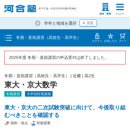
受講料・お申し込み方法
塾生の方
高等学校の先生
校舎・教室
メニュー
学年と地域を選択
設定
受講開始までの流れ
冬期・直前講習（高校生・高卒生）
校舎一覧
ログイン
お気に入り
カート
2025年度 冬期・直前講習の申込受付は終了しました。
冬期・直前講習（高校生・高卒生）
|
近畿
|
高2生
東大・京大数学
冬期講習
大学別対策講座
東大・京大の二次試験突破に向けて、今後取り組
むべきことを確認する
添削・採点
対面授業