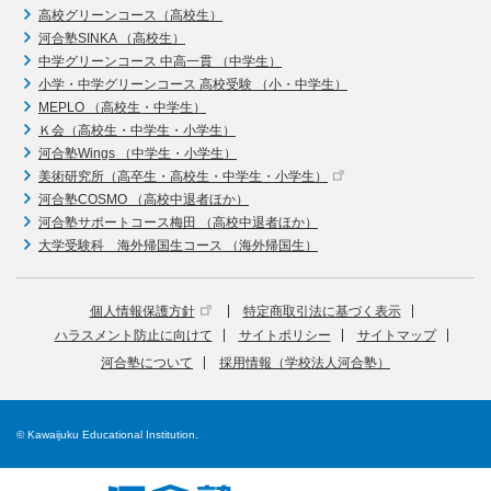
高校グリーンコース（高校生）
河合塾SINKA （高校生）
中学グリーンコース 中高一貫 （中学生）
小学・中学グリーンコース 高校受験 （小・中学生）
MEPLO （高校生・中学生）
Ｋ会（高校生・中学生・小学生）
河合塾Wings （中学生・小学生）
美術研究所（高卒生・高校生・中学生・小学生）
河合塾COSMO （高校中退者ほか）
河合塾サポートコース梅田 （高校中退者ほか）
大学受験科 海外帰国生コース （海外帰国生）
個人情報保護方針
特定商取引法に基づく表示
ハラスメント防止に向けて
サイトポリシー
サイトマップ
河合塾について
採用情報（学校法人河合塾）
© Kawaijuku Educational Institution.