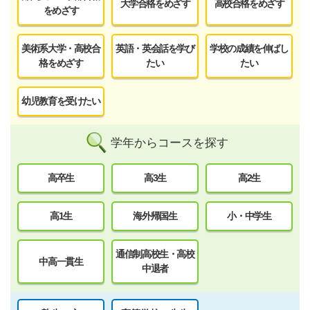
大学合格をめざす
高校合格をめざす
をめざす
美術系大学・高校合
英語・英会話を学び
学校の成績を伸ばし
格をめざす
たい
たい
幼児教育を受けたい
学年からコースを探す
高卒生
高3生
高2生
高1生
海外帰国生
小・中学生
通信制高校生・高校
中高一貫生
中退者