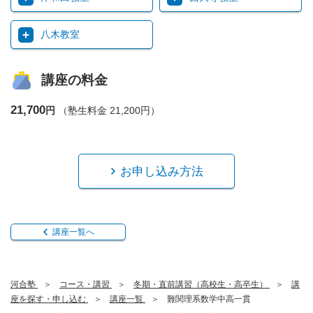
八木教室
講座の料金
21,700
円
（塾生料金 21,200円）
お申し込み方法
講座一覧へ
河合塾
コース・講習
冬期・直前講習（高校生・高卒生）
講
座を探す・申し込む
講座一覧
難関理系数学中高一貫