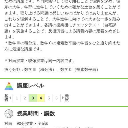
ための講座です。５日間集中して取り組むことで理解を深め、理
系の大学、学部に進学していくための確かな土台を築くことがで
きます。取り上げる問題は易しいものばかりではありませんが、
これらを理解することで、大学進学に向けての大きな一歩を踏み
出すことができます。各講の授業後にチェックテスト（自宅課
題）を実施することで、反復演習による講義内容の定着をめざし
ます。
＊数学Ⅲの積分法、数学Ｃの複素数平面の学習をひと通り終えた
方に最適な講座です。
＊対面授業・映像授業は同一内容です。
扱う分野：数学Ⅲ（積分法）、数学Ｃ（複素数平面）
講座レベル
授業時間・講数
対面
90分授業 × 全5講