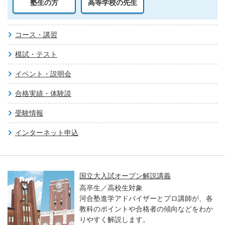
塾生の方
高等学校の先生
コース・講習
模試・テスト
イベント・説明会
合格実績・体験談
受験情報
インターネット申込
国立大入試オープン解説講義
高卒生／高校生対象
河合塾進学アドバイザーとプロ講師が、各
教科のポイントや合格者の傾向などをわか
りやすく解説します。