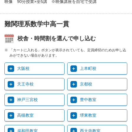
映像
90分授業×全5講 ※映像講座を自宅で受講
難関理系数学中高一貫
校舎・時間割を選んで申し込む
「カートに入れる」ボタンが表示されていても、定員締切のためお申し込
みができない場合があります。
大阪校
上本町校
天王寺校
京都校
神戸三宮校
豊中教室
高槻教室
堺東教室
岸和田教室
西大寺教室