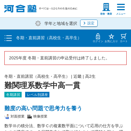
受講料・お申し込み方法
塾生の方
高等学校の先生
校舎・教室
メニュー
学年と地域を選択
設定
受講開始までの流れ
冬期・直前講習（高校生・高卒生）
校舎一覧
ログイン
お気に入り
カート
2025年度 冬期・直前講習の申込受付は終了しました。
冬期・直前講習（高校生・高卒生）
|
近畿
|
高2生
難関理系数学中高一貫
冬期講習
レベル別講座
難度の高い問題で思考力を養う
対面授業
映像授業
数学Ⅲの積分法、数学Ｃの複素数平面について応用の仕方を学ぶ