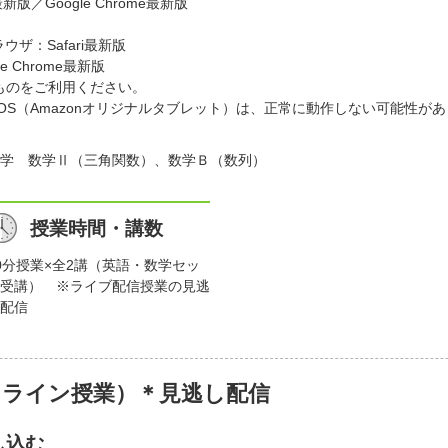
最新版／Google Chrome最新版
ラウザ：Safari最新版
e Chrome最新版
ものをご利用ください。
）、FireOS（Amazonオリジナルタブレット）は、正常に動作しない可
学 数学Ⅱ（三角関数）、数学Ｂ（数列）
授業時間・講数
0分授業×全2講（英語・数学セッ
受講） ※ライブ配信授業の見逃
配信
ンライン授業）＊見逃し配信
し込む