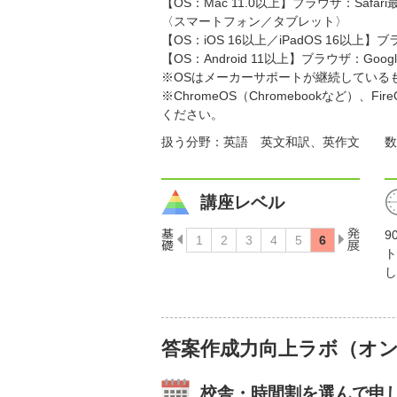
【OS：Mac 11.0以上】ブラウザ：Safari
〈スマートフォン／タブレット〉
【OS：iOS 16以上／iPadOS 16以上】ブ
【OS：Android 11以上】ブラウザ：Googl
※OSはメーカーサポートが継続している
※ChromeOS（Chromebookなど
ください。
扱う分野：英語 英文和訳、英作文 数
講座レベル
9
ト
し
答案作成力向上ラボ（オ
校舎・時間割を選んで申