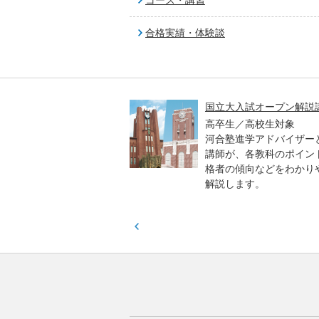
コース・講習
合格実績・体験談
高一貫校 中学生テスト
国立大入試オープン解説
貫校の中3生対象
高卒生／高校生対象
模のテストを受験して、
河合塾進学アドバイザー
実力と伸ばすべき力を知
講師が、各教科のポイン
格者の傾向などをわかり
解説します。