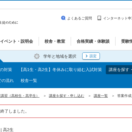
よくあるご質問
インターネット申
イベント・説明会
校舎・教室
合格実績・体験談
受験
学年と地域を選択
設定
期の対策
【高1生・高2生】冬休みに取り組む入試対策
講座を探す
での流れ
校舎一覧
前講習（高校生・高卒生）
講座を探す・申し込む
講座一覧
答案作成
は終了しました。
|
高2生