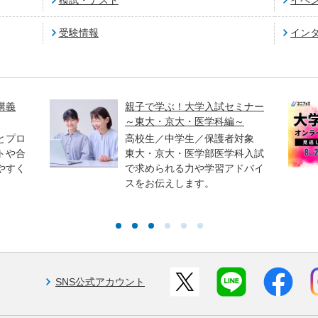
模試・テスト
イベ
受験情報
イン
講義
親子で学ぶ！大学入試セミナー
～東大・京大・医学科編～
とプロ
高校生／中学生／保護者対象
トや合
東大・京大・医学部医学科入試
やすく
で求められる力や学習アドバイ
スをお伝えします。
SNS公式アカウント