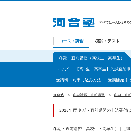
コース・講習
模試・テスト
冬期・直前講習（高校生・高卒生）
トップ
【高3生・高卒生】入試直前
受講料・お申し込み方法
受講開始ま
河合塾
冬期講習・直前講習
冬期・直
2025年度 冬期・直前講習の申込受付
冬期・直前講習（高校生・高卒生）
|
近畿