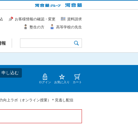
込
お客様情報の確認・変更
資料請求
塾生の方
高等学校の先生
情報
・申し込む
ログイン
お気に入り
カート
力向上ラボ（オンライン授業）＊見逃し配信