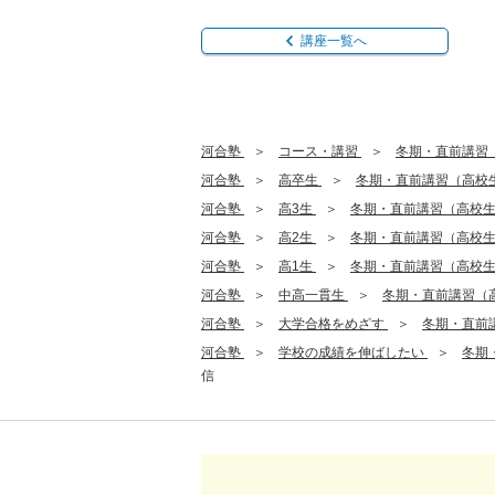
講座一覧へ
河合塾
コース・講習
冬期・直前講習
河合塾
高卒生
冬期・直前講習（高校
河合塾
高3生
冬期・直前講習（高校
河合塾
高2生
冬期・直前講習（高校
河合塾
高1生
冬期・直前講習（高校
河合塾
中高一貫生
冬期・直前講習（
河合塾
大学合格をめざす
冬期・直前
河合塾
学校の成績を伸ばしたい
冬期
信