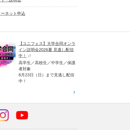
ント・説明会
ターネット申込
【ユニフェス】大学合同オンラ
大学受
イン説明会2026夏 見逃し配信
ント
中！
高校生
高卒生／高校生／中学生／保護
「栄冠
者対象
報が満
8月23日（日）まで見逃し配信
題集を
中！
す！