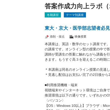
答案作成力向上ラボ（
冬期講習
テーマ別講座
東大・京大・医学部志望者必見
添削・採点
映像授業
本講座は、英語・数学のセット講座です。
の講座です。オンライン型の授業の中で答
講師が受講生の答案に触れながら講義を行
きます。もうすぐ高３を迎えるこの時期に
＊本講座は同名のオンライン授業の見逃し
＊見逃し配信はお支払い完了の2日後から2
■利用推奨機種・端末
視聴端末やインターネット環境はご自身で
推奨環境は以下の通りです。いずれかのO
〈パソコン〉
【OS：Windows 10以上】ブラウザ：Micros