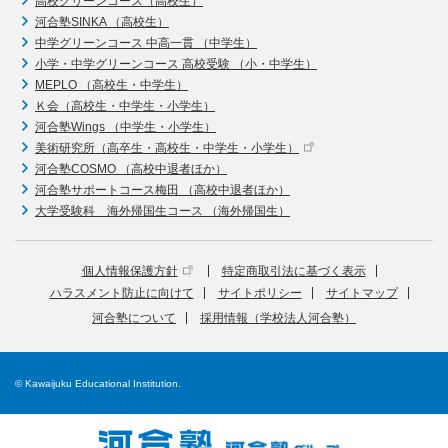
高校グリーンコース（高校生）
河合塾SINKA （高校生）
中学グリーンコース 中高一貫 （中学生）
小学・中学グリーンコース 高校受験 （小・中学生）
MEPLO （高校生・中学生）
Ｋ会（高校生・中学生・小学生）
河合塾Wings （中学生・小学生）
美術研究所（高卒生・高校生・中学生・小学生）
河合塾COSMO （高校中退者ほか）
河合塾サポートコース梅田 （高校中退者ほか）
大学受験科 海外帰国生コース （海外帰国生）
個人情報保護方針
特定商取引法に基づく表示
ハラスメント防止に向けて
サイトポリシー
サイトマップ
河合塾について
採用情報（学校法人河合塾）
© Kawaijuku Educational Institution.