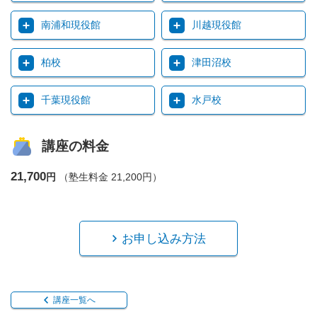
南浦和現役館
川越現役館
柏校
津田沼校
千葉現役館
水戸校
講座の料金
21,700
円
（塾生料金 21,200円）
お申し込み方法
講座一覧へ