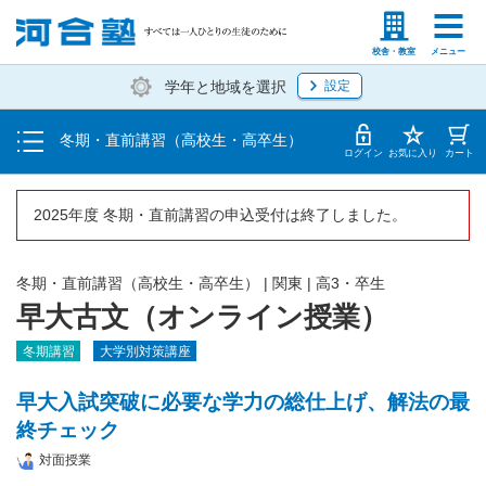
受講料・お申し込み方法
塾生の方
高等学校の先生
校舎・教室
メニュー
学年と地域を選択
設定
受講開始までの流れ
冬期・直前講習（高校生・高卒生）
校舎一覧
ログイン
お気に入り
カート
2025年度 冬期・直前講習の申込受付は終了しました。
冬期・直前講習（高校生・高卒生）
|
関東
|
高3・卒生
早大古文（オンライン授業）
冬期講習
大学別対策講座
早大入試突破に必要な学力の総仕上げ、解法の最
終チェック
対面授業