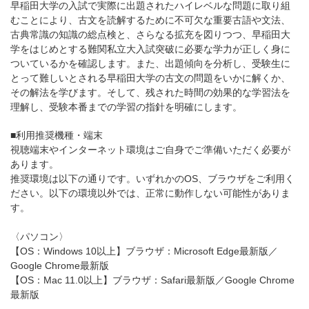
早稲田大学の入試で実際に出題されたハイレベルな問題に取り組
むことにより、古文を読解するために不可欠な重要古語や文法、
古典常識の知識の総点検と、さらなる拡充を図りつつ、早稲田大
学をはじめとする難関私立大入試突破に必要な学力が正しく身に
ついているかを確認します。また、出題傾向を分析し、受験生に
とって難しいとされる早稲田大学の古文の問題をいかに解くか、
その解法を学びます。そして、残された時間の効果的な学習法を
理解し、受験本番までの学習の指針を明確にします。
■利用推奨機種・端末
視聴端末やインターネット環境はご自身でご準備いただく必要が
あります。
推奨環境は以下の通りです。いずれかのOS、ブラウザをご利用く
ださい。以下の環境以外では、正常に動作しない可能性がありま
す。
〈パソコン〉
【OS：Windows 10以上】ブラウザ：Microsoft Edge最新版／
Google Chrome最新版
【OS：Mac 11.0以上】ブラウザ：Safari最新版／Google Chrome
最新版