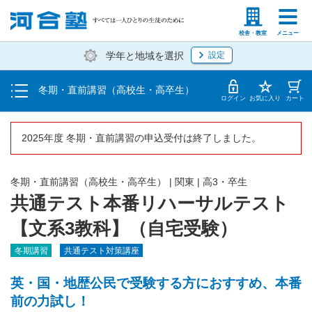
受講料・お申し込み方法
塾生の方
高等学校の先生
校舎・教室
メニュー
学年と地域を選択
設定
受講開始までの流れ
冬期・直前講習（高校生・高卒生）
校舎一覧
ログイン
お気に入り
カート
2025年度 冬期・直前講習の申込受付は終了しました。
冬期・直前講習（高校生・高卒生）
|
関東
|
高3・卒生
共通テスト本番リハーサルテスト
【文系3教科】（自宅受験）
冬期講習
共通テスト対策講座
英・国・地歴公民で受験する方におすすめ、本番
前の力試し！