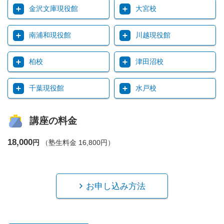
金沢文庫現役館
大宮校
南浦和現役館
川越現役館
柏校
津田沼校
千葉現役館
水戸校
講座の料金
18,000
円
（塾生料金 16,800円）
お申し込み方法