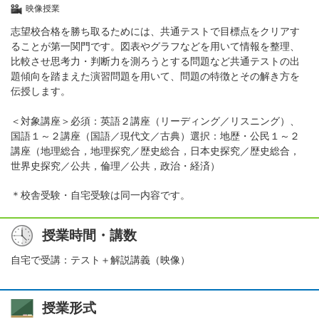
映像授業
志望校合格を勝ち取るためには、共通テストで目標点をクリアす
ることが第一関門です。図表やグラフなどを用いて情報を整理、
比較させ思考力・判断力を測ろうとする問題など共通テストの出
題傾向を踏まえた演習問題を用いて、問題の特徴とその解き方を
伝授します。
＜対象講座＞必須：英語２講座（リーディング／リスニング）、
国語１～２講座（国語／現代文／古典）選択：地歴・公民１～２
講座（地理総合，地理探究／歴史総合，日本史探究／歴史総合，
世界史探究／公共，倫理／公共，政治・経済）
＊校舎受験・自宅受験は同一内容です。
授業時間・講数
自宅で受講：テスト＋解説講義（映像）
授業形式