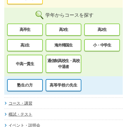
学年からコースを探す
高卒生
高3生
高2生
高1生
海外帰国生
小・中学生
通信制高校生・高校
中高一貫生
中退者
塾生の方
高等学校の先生
コース・講習
模試・テスト
イベント・説明会