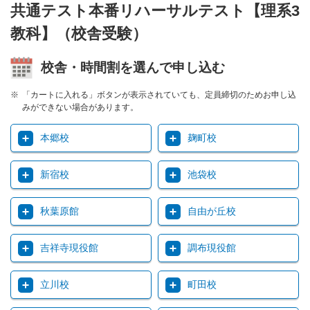
共通テスト本番リハーサルテスト【理系3
教科】（校舎受験）
校舎・時間割を選んで申し込む
「カートに入れる」ボタンが表示されていても、定員締切のためお申し込
みができない場合があります。
本郷校
麹町校
新宿校
池袋校
秋葉原館
自由が丘校
吉祥寺現役館
調布現役館
立川校
町田校