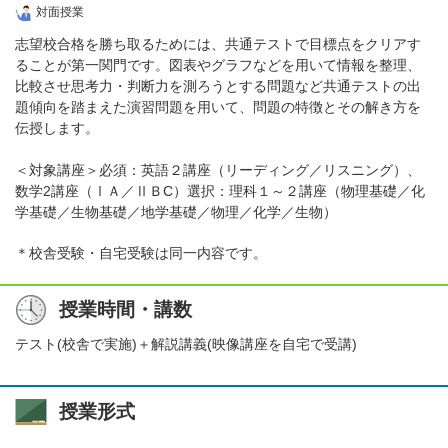
対面授業
志望校合格を勝ち取るためには、共通テストで目標点をクリアす
ることが第一関門です。図表やグラフなどを用いて情報を整理、
比較させ思考力・判断力を測ろうとする問題など共通テストの出
題傾向を踏まえた演習問題を用いて、問題の特徴とその解き方を
伝授します。
＜対象講座＞必須：英語２講座（リーディング／リスニング）、
数学2講座（ⅠＡ／ⅡＢC）選択：理科１～２講座（物理基礎／化
学基礎／生物基礎／地学基礎／物理／化学／生物）
＊校舎受験・自宅受験は同一内容です。
授業時間・講数
テスト(校舎で実施)＋解説講義(映像講座を自宅で受講)
授業形式