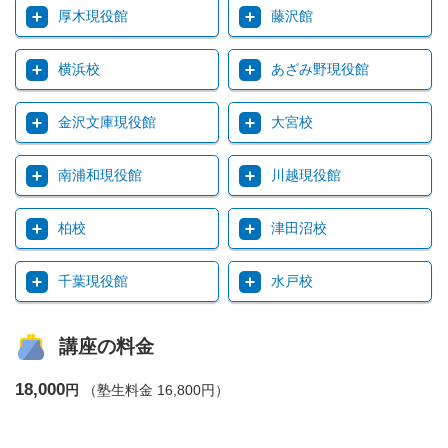
厚木現役館
藤沢館
横浜校
あざみ野現役館
金沢文庫現役館
大宮校
南浦和現役館
川越現役館
柏校
津田沼校
千葉現役館
水戸校
講座の料金
18,000
円
（塾生料金 16,800円）