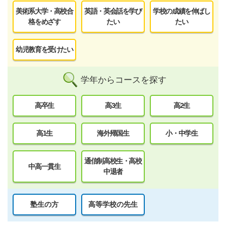
美術系大学・高校合
英語・英会話を学び
学校の成績を伸ばし
格をめざす
たい
たい
幼児教育を受けたい
学年からコースを探す
高卒生
高3生
高2生
高1生
海外帰国生
小・中学生
通信制高校生・高校
中高一貫生
中退者
塾生の方
高等学校の先生