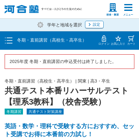
受講料・お申し込み方法
塾生の方
高等学校の先生
校舎・教室
メニュー
学年と地域を選択
設定
受講開始までの流れ
冬期・直前講習（高校生・高卒生）
校舎一覧
ログイン
お気に入り
カート
2025年度 冬期・直前講習の申込受付は終了しました。
冬期・直前講習（高校生・高卒生）
|
関東
|
高3・卒生
共通テスト本番リハーサルテスト
【理系3教科】（校舎受験）
冬期講習
共通テスト対策講座
英語・数学・理科で受験する方におすすめ、セッ
ト受講でお得に本番前の力試し！