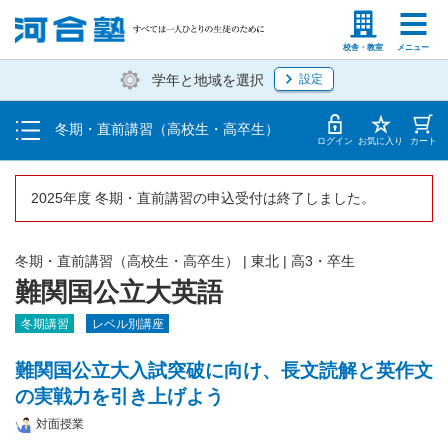
受講料・お申し込み方法
塾生の方
高等学校の先生
校舎・教室
メニュー
学年と地域を選択
設定
受講開始までの流れ
冬期・直前講習（高校生・高卒生）
校舎一覧
ログイン
お気に入り
カート
2025年度 冬期・直前講習の申込受付は終了しました。
冬期・直前講習（高校生・高卒生）
|
東北
|
高3・卒生
難関国公立大英語
冬期講習
レベル別講座
難関国公立大入試突破に向け、長文読解と英作文
の実戦力を引き上げよう
対面授業