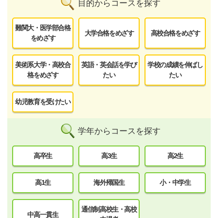
目的からコースを探す
難関大・医学部合格
大学合格をめざす
高校合格をめざす
をめざす
美術系大学・高校合
英語・英会話を学び
学校の成績を伸ばし
格をめざす
たい
たい
幼児教育を受けたい
学年からコースを探す
高卒生
高3生
高2生
高1生
海外帰国生
小・中学生
通信制高校生・高校
中高一貫生