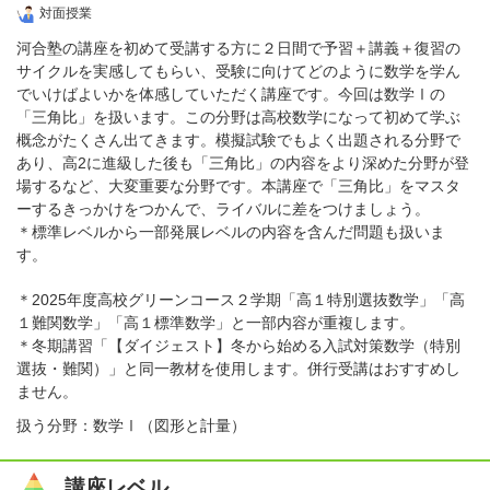
対面授業
河合塾の講座を初めて受講する方に２日間で予習＋講義＋復習の
サイクルを実感してもらい、受験に向けてどのように数学を学ん
でいけばよいかを体感していただく講座です。今回は数学Ⅰの
「三角比」を扱います。この分野は高校数学になって初めて学ぶ
概念がたくさん出てきます。模擬試験でもよく出題される分野で
あり、高2に進級した後も「三角比」の内容をより深めた分野が登
場するなど、大変重要な分野です。本講座で「三角比」をマスタ
ーするきっかけをつかんで、ライバルに差をつけましょう。
＊標準レベルから一部発展レベルの内容を含んだ問題も扱いま
す。
＊2025年度高校グリーンコース２学期「高１特別選抜数学」「高
１難関数学」「高１標準数学」と一部内容が重複します。
＊冬期講習「【ダイジェスト】冬から始める入試対策数学（特別
選抜・難関）」と同一教材を使用します。併行受講はおすすめし
ません。
扱う分野：数学Ⅰ（図形と計量）
講座レベル