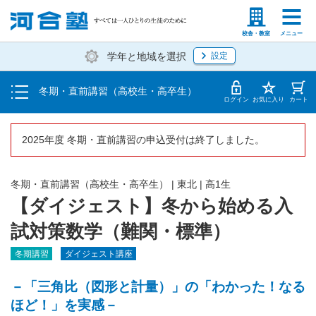
受講料・お申し込み方法
塾生の方
高等学校の先生
校舎・教室
メニュー
学年と地域を選択
設定
受講開始までの流れ
冬期・直前講習（高校生・高卒生）
校舎一覧
ログイン
お気に入り
カート
2025年度 冬期・直前講習の申込受付は終了しました。
冬期・直前講習（高校生・高卒生）
|
東北
|
高1生
【ダイジェスト】冬から始める入
試対策数学（難関・標準）
冬期講習
ダイジェスト講座
－「三角比（図形と計量）」の「わかった！なる
ほど！」を実感－