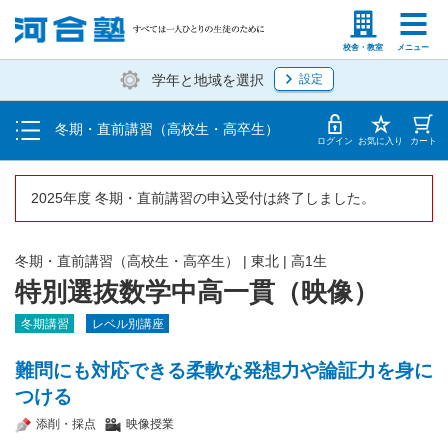
受講料・お申し込み方法
塾生の方
高等学校の先生
校舎・教室
メニュー
学年と地域を選択
設定
受講開始までの流れ
冬期・直前講習（高校生・高卒生）
校舎一覧
ログイン
お気に入り
カート
2025年度 冬期・直前講習の申込受付は終了しました。
冬期・直前講習（高校生・高卒生）
|
東北
|
高1生
特別選抜数学中高一貫（映像）
冬期講習
レベル別講座
難問にも対応できる柔軟な発想力や論証力を身に
つける
添削・採点
映像授業