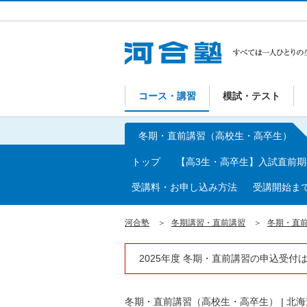
コース・講習
模試・テスト
冬期・直前講習（高校生・高卒生）
トップ
【高3生・高卒生】入試直前
受講料・お申し込み方法
受講開始ま
河合塾
冬期講習・直前講習
冬期・直
2025年度 冬期・直前講習の申込受付
冬期・直前講習（高校生・高卒生）
|
北海