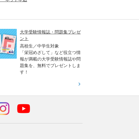
大学受験情報誌・問題集プレゼ
大学入
ント
高2生
高校生／中学生対象
3生対
「栄冠めざして」など役立つ情
「大学
報が満載の大学受験情報誌や問
早く、
題集を、無料でプレゼントしま
オリジ
す！
（日）