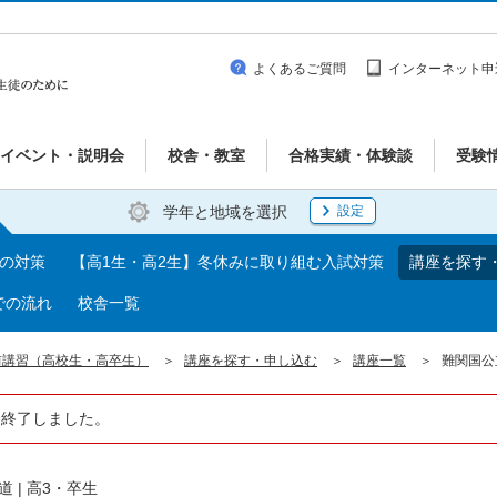
よくあるご質問
インターネット申
イベント・説明会
校舎・教室
合格実績・体験談
受験
学年と地域を選択
設定
期の対策
【高1生・高2生】冬休みに取り組む入試対策
講座を探す
での流れ
校舎一覧
前講習（高校生・高卒生）
講座を探す・申し込む
講座一覧
難関国公
は終了しました。
道
|
高3・卒生