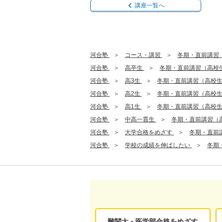
講座一覧へ
河合塾
コース・講習
冬期・直前講習
河合塾
高卒生
冬期・直前講習（高校
河合塾
高3生
冬期・直前講習（高校
河合塾
高2生
冬期・直前講習（高校
河合塾
高1生
冬期・直前講習（高校
河合塾
中高一貫生
冬期・直前講習（
河合塾
大学合格をめざす
冬期・直前
河合塾
学校の成績を伸ばしたい
冬期
難関大・医学部合格をめざす