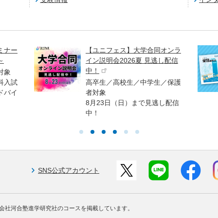
ミナー
【ユニフェス】大学合同オンラ
～
イン説明会2026夏 見逃し配信
中！
対象
科入試
高卒生／高校生／中学生／保護
ドバイ
者対象
8月23日（日）まで見逃し配信
中！
SNS公式アカウント
会社河合塾進学研究社のコースを掲載しています。