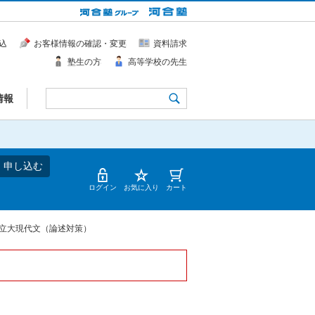
込
お客様情報の確認・変更
資料請求
塾生の方
高等学校の先生
情報
・申し込む
ログイン
お気に入り
カート
立大現代文（論述対策）