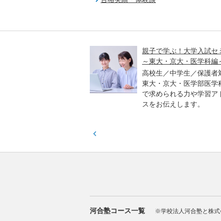
入試オープン解説講義
親子で学ぶ！大学入試セ
～東大・京大・医学科編
／高校生対象
進学アドバイザーとプロ
高校生／中学生／保護者
、各教科のポイントや合
東大・京大・医学部医学
傾向などをわかりやすく
で求められる力や学習ア
ます。
スをお伝えします。
河合塾コース一覧
※学校法人河合塾と株式