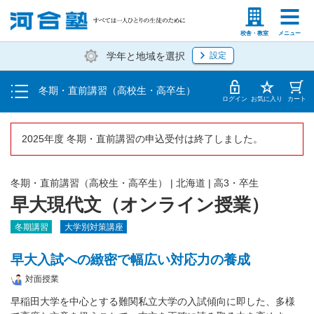
受講料・お申し込み方法
塾生の方
高等学校の先生
校舎・教室
メニュー
学年と地域を選択
設定
受講開始までの流れ
冬期・直前講習（高校生・高卒生）
校舎一覧
ログイン
お気に入り
カート
2025年度 冬期・直前講習の申込受付は終了しました。
冬期・直前講習（高校生・高卒生）
|
北海道
|
高3・卒生
早大現代文（オンライン授業）
冬期講習
大学別対策講座
早大入試への緻密で幅広い対応力の養成
対面授業
早稲田大学を中心とする難関私立大学の入試傾向に即した、多様