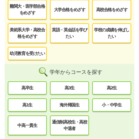
難関大・医学部合格
大学合格をめざす
高校合格をめざす
をめざす
美術系大学・高校合
英語・英会話を学び
学校の成績を伸ばし
格をめざす
たい
たい
幼児教育を受けたい
学年からコースを探す
高卒生
高3生
高2生
高1生
海外帰国生
小・中学生
通信制高校生・高校
中高一貫生
中退者