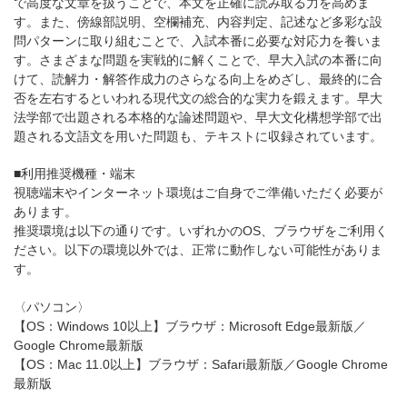
で高度な文章を扱うことで、本文を正確に読み取る力を高めま
す。また、傍線部説明、空欄補充、内容判定、記述など多彩な設
問パターンに取り組むことで、入試本番に必要な対応力を養いま
す。さまざまな問題を実戦的に解くことで、早大入試の本番に向
けて、読解力・解答作成力のさらなる向上をめざし、最終的に合
否を左右するといわれる現代文の総合的な実力を鍛えます。早大
法学部で出題される本格的な論述問題や、早大文化構想学部で出
題される文語文を用いた問題も、テキストに収録されています。
■利用推奨機種・端末
視聴端末やインターネット環境はご自身でご準備いただく必要が
あります。
推奨環境は以下の通りです。いずれかのOS、ブラウザをご利用く
ださい。以下の環境以外では、正常に動作しない可能性がありま
す。
〈パソコン〉
【OS：Windows 10以上】ブラウザ：Microsoft Edge最新版／
Google Chrome最新版
【OS：Mac 11.0以上】ブラウザ：Safari最新版／Google Chrome
最新版