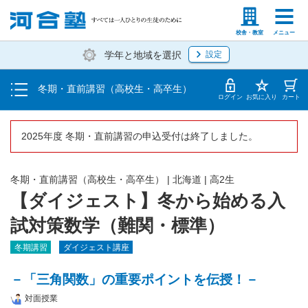
受講料・お申し込み方法
塾生の方
高等学校の先生
校舎・教室
メニュー
学年と地域を選択
設定
受講開始までの流れ
冬期・直前講習（高校生・高卒生）
校舎一覧
ログイン
お気に入り
カート
2025年度 冬期・直前講習の申込受付は終了しました。
冬期・直前講習（高校生・高卒生）
|
北海道
|
高2生
【ダイジェスト】冬から始める入
試対策数学（難関・標準）
冬期講習
ダイジェスト講座
－「三角関数」の重要ポイントを伝授！－
対面授業