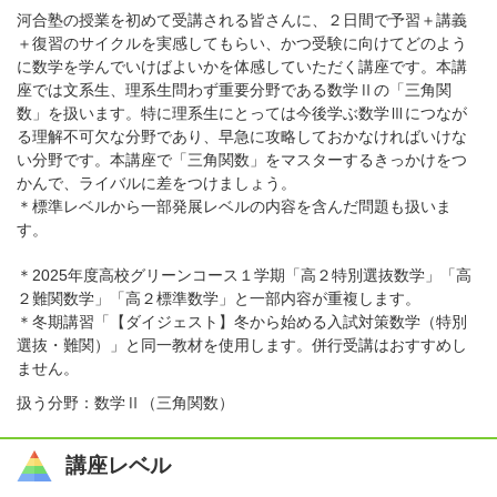
河合塾の授業を初めて受講される皆さんに、２日間で予習＋講義
＋復習のサイクルを実感してもらい、かつ受験に向けてどのよう
に数学を学んでいけばよいかを体感していただく講座です。本講
座では文系生、理系生問わず重要分野である数学Ⅱの「三角関
数」を扱います。特に理系生にとっては今後学ぶ数学Ⅲにつなが
る理解不可欠な分野であり、早急に攻略しておかなければいけな
い分野です。本講座で「三角関数」をマスターするきっかけをつ
かんで、ライバルに差をつけましょう。
＊標準レベルから一部発展レベルの内容を含んだ問題も扱いま
す。
＊2025年度高校グリーンコース１学期「高２特別選抜数学」「高
２難関数学」「高２標準数学」と一部内容が重複します。
＊冬期講習「【ダイジェスト】冬から始める入試対策数学（特別
選抜・難関）」と同一教材を使用します。併行受講はおすすめし
ません。
扱う分野：数学Ⅱ（三角関数）
講座レベル