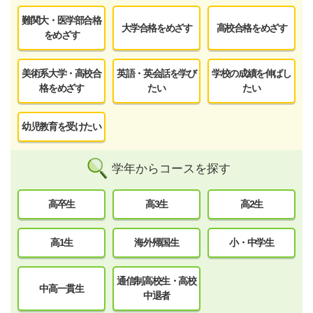
難関大・医学部合格
大学合格をめざす
高校合格をめざす
をめざす
美術系大学・高校合
英語・英会話を学び
学校の成績を伸ばし
格をめざす
たい
たい
幼児教育を受けたい
学年からコースを探す
高卒生
高3生
高2生
高1生
海外帰国生
小・中学生
通信制高校生・高校
中高一貫生
中退者