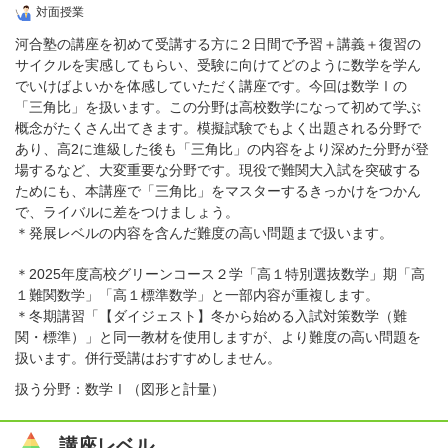
対面授業
河合塾の講座を初めて受講する方に２日間で予習＋講義＋復習の
サイクルを実感してもらい、受験に向けてどのように数学を学ん
でいけばよいかを体感していただく講座です。今回は数学Ⅰの
「三角比」を扱います。この分野は高校数学になって初めて学ぶ
概念がたくさん出てきます。模擬試験でもよく出題される分野で
あり、高2に進級した後も「三角比」の内容をより深めた分野が登
場するなど、大変重要な分野です。現役で難関大入試を突破する
ためにも、本講座で「三角比」をマスターするきっかけをつかん
で、ライバルに差をつけましょう。
＊発展レベルの内容を含んだ難度の高い問題まで扱います。
＊2025年度高校グリーンコース２学「高１特別選抜数学」期「高
１難関数学」「高１標準数学」と一部内容が重複します。
＊冬期講習「【ダイジェスト】冬から始める入試対策数学（難
関・標準）」と同一教材を使用しますが、より難度の高い問題を
扱います。併行受講はおすすめしません。
扱う分野：数学Ⅰ（図形と計量）
講座レベル