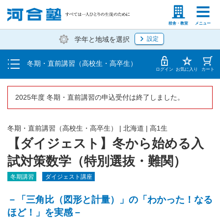
受講料・お申し込み方法
塾生の方
高等学校の先生
校舎・教室
メニュー
学年と地域を選択
設定
受講開始までの流れ
冬期・直前講習（高校生・高卒生）
校舎一覧
ログイン
お気に入り
カート
2025年度 冬期・直前講習の申込受付は終了しました。
冬期・直前講習（高校生・高卒生）
|
北海道
|
高1生
【ダイジェスト】冬から始める入
試対策数学（特別選抜・難関）
冬期講習
ダイジェスト講座
－「三角比（図形と計量）」の「わかった！なる
ほど！」を実感－