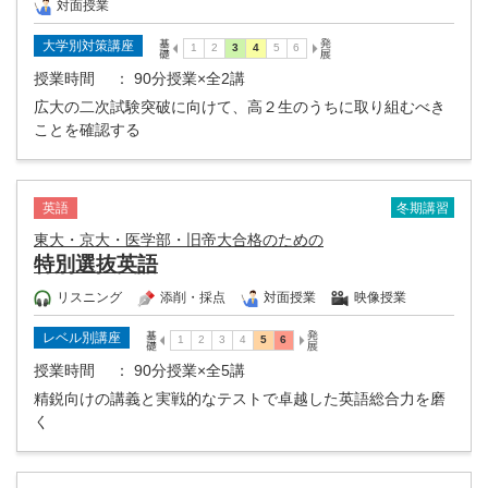
対面授業
大学別対策講座
授業時間
： 90分授業×全2講
広大の二次試験突破に向けて、高２生のうちに取り組むべき
ことを確認する
冬期講習
英語
東大・京大・医学部・旧帝大合格のための
特別選抜英語
リスニング
添削・採点
対面授業
映像授業
レベル別講座
授業時間
： 90分授業×全5講
精鋭向けの講義と実戦的なテストで卓越した英語総合力を磨
く