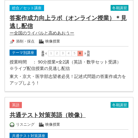
冬期講習
総合／セット講座
答案作成力向上ラボ（オンライン授業）＊見
逃し配信
ー全国のライバルと高めあおうー
添削・採点
映像授業
テーマ別講座
授業時間
： 90分授業×全2講（英語・数学セット受講）
※ライブ配信授業の見逃し配信
東大・京大・医学部志望者必見！記述式問題の答案作成力を
アップしよう！
冬期講習
英語
共通テスト対策英語（映像）
リスニング
映像授業
共通テスト対策講座