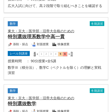
広大入試に向けて、高２段階で取り組むべきことを確認する
冬期講習
数学
東大・京大・医学部・旧帝大合格のための
特別選抜理系数学中高一貫
添削・採点
対面授業
映像授業
レベル別講座
授業時間
： 90分授業×全5講
数学Ⅲ（積分法）、数学C（ベクトルを除く）の理解と実戦
演習
冬期講習
数学
東大・京大・医学部・旧帝大合格のための
特別選抜数学
添削・採点
対面授業
映像授業