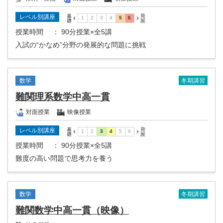
レベル別講座
授業時間
： 90分授業×全5講
入試の“かなめ”分野の発展的な問題に挑戦
冬期講習
数学
難関理系数学中高一貫
対面授業
映像授業
レベル別講座
授業時間
： 90分授業×全5講
難度の高い問題で思考力を養う
冬期講習
数学
難関数学中高一貫（映像）