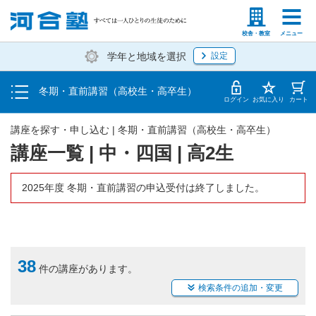
受講料・お申し込み方法
塾生の方
高等学校の先生
校舎・教室
メニュー
学年と地域を選択
設定
受講開始までの流れ
冬期・直前講習（高校生・高卒生）
校舎一覧
ログイン
お気に入り
カート
講座を探す・申し込む | 冬期・直前講習（高校生・高卒生）
講座一覧 | 中・四国 | 高2生
2025年度 冬期・直前講習の申込受付は終了しました。
38
件の講座があります。
検索条件の追加・変更