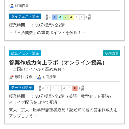
対面授業
ダイジェスト講座
授業時間
： 90分授業×全2講
－「三角関数」の重要ポイントを伝授！－
冬期講習
総合／セット講座
答案作成力向上ラボ（オンライン授業）
ー全国のライバルと高めあおうー
添削・採点
対面授業
テーマ別講座
授業時間
： 90分授業×全2講（英語・数学セット受講）
※ライブ配信を自宅で受講
東大・京大・医学部志望者必見！記述式問題の答案作成力を
アップしよう！