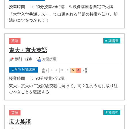
授業時間
： 90分授業×全2講 ※映像講座を自宅で受講
「大学入学共通テスト」で出題される問題の特徴を知り、解
法のコツをつかもう！
冬期講習
英語
東大・京大英語
添削・採点
対面授業
大学別対策講座
授業時間
： 90分授業×全2講
東大・京大の二次試験突破に向けて、高２生のうちに取り組
むべきことを確認する
冬期講習
英語
広大英語