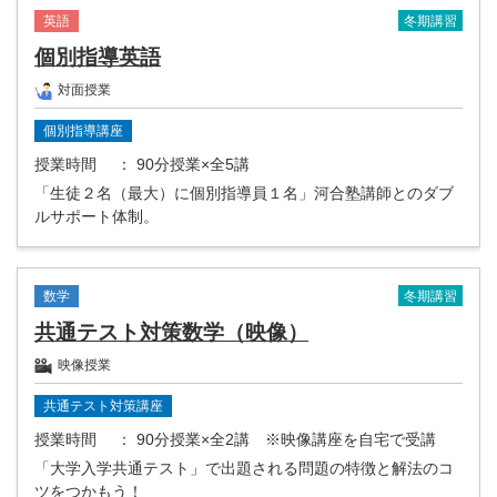
冬期講習
英語
個別指導英語
対面授業
個別指導講座
授業時間
： 90分授業×全5講
「生徒２名（最大）に個別指導員１名」河合塾講師とのダブ
ルサポート体制。
冬期講習
数学
共通テスト対策数学（映像）
映像授業
共通テスト対策講座
授業時間
： 90分授業×全2講 ※映像講座を自宅で受講
「大学入学共通テスト」で出題される問題の特徴と解法のコ
ツをつかもう！