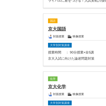
ライバルに差をつける！入試実戦力強
国語
京大国語
対面授業
映像授業
大学別対策講座
授業時間
： 90分授業×全5講
京大入試に向けた論述問題対策
化学
京大化学
対面授業
映像授業
大学別対策講座