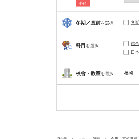
必須
冬
冬期／直前
を選択
総
科目
を選択
日
福岡
校舎・教室
を選択
河合塾
コース・講習
冬期・直前講習