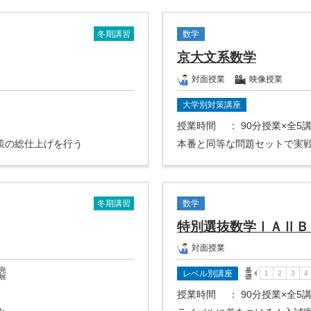
冬期講習
数学
京大文系数学
対面授業
映像授業
大学別対策講座
授業時間
： 90分授業×全5
策の総仕上げを行う
本番と同等な問題セットで実
冬期講習
数学
特別選抜数学ⅠＡⅡＢ
対面授業
レベル別講座
授業時間
： 90分授業×全5