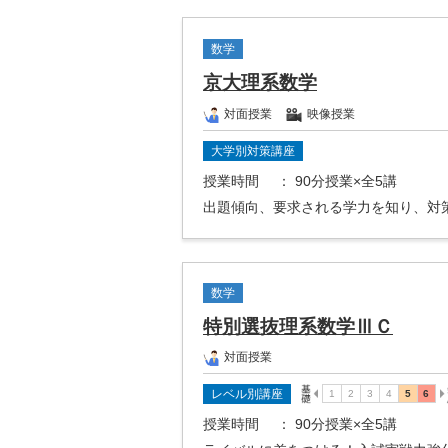
数学
京大理系数学
対面授業
映像授業
大学別対策講座
授業時間
： 90分授業×全5講
出題傾向、要求される学力を知り、対
数学
特別選抜理系数学ⅢＣ
対面授業
レベル別講座
授業時間
： 90分授業×全5講