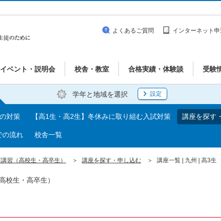
よくあるご質問
インターネット申
イベント・説明会
校舎・教室
合格実績・体験談
受験
学年と地域を選択
設定
期の対策
【高1生・高2生】冬休みに取り組む入試対策
講座を探す
での流れ
校舎一覧
前講習（高校生・高卒生）
講座を探す・申し込む
講座一覧 | 九州 | 高3生
（高校生・高卒生）