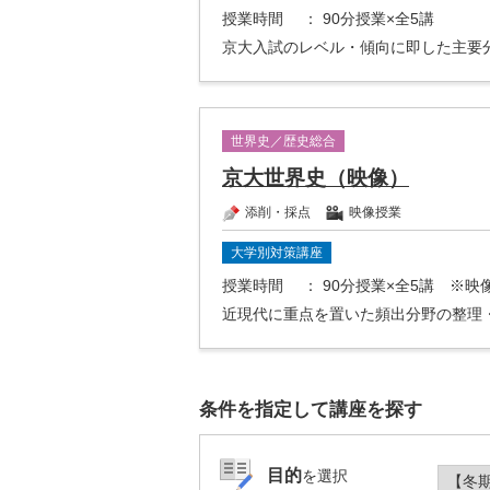
授業時間
： 90分授業×全5講
京大入試のレベル・傾向に即した主要
世界史／歴史総合
京大世界史（映像）
添削・採点
映像授業
大学別対策講座
授業時間
： 90分授業×全5講 ※
近現代に重点を置いた頻出分野の整理
条件を指定して講座を探す
目的
を選択