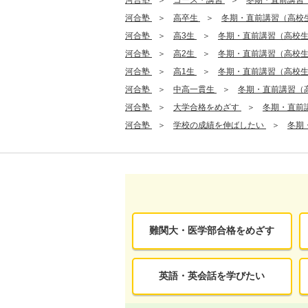
河合塾
高卒生
冬期・直前講習（高校
河合塾
高3生
冬期・直前講習（高校
河合塾
高2生
冬期・直前講習（高校
河合塾
高1生
冬期・直前講習（高校
河合塾
中高一貫生
冬期・直前講習（
河合塾
大学合格をめざす
冬期・直前
河合塾
学校の成績を伸ばしたい
冬期
難関大・医学部合格をめざす
英語・英会話を学びたい