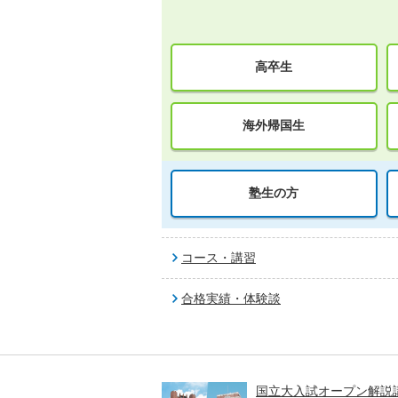
高卒生
海外帰国生
塾生の方
コース・講習
合格実績・体験談
高一貫校 中学生テスト
国立大入試オープン解説