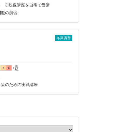
5講 ※映像講座を自宅で受講
問題の演習
冬期講習
講
対策のための実戦講座