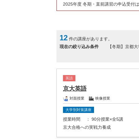
2025年度 冬期・直前講習の申込受付
12
件の講座があります。
現在の絞り込み条件
【冬期】京都大
英語
京大英語
対面授業
映像授業
大学別対策講座
授業時間
： 90分授業×全5講
京大合格への実戦力養成