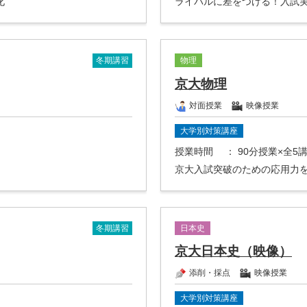
化
ライバルに差をつける！入試
冬期講習
物理
京大物理
対面授業
映像授業
大学別対策講座
授業時間
： 90分授業×全5
京大入試突破のための応用力
冬期講習
日本史
京大日本史（映像）
添削・採点
映像授業
大学別対策講座