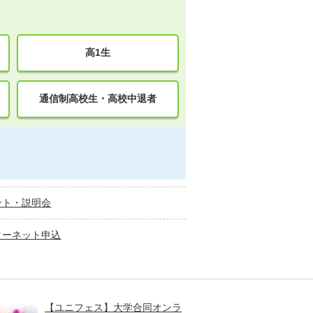
高1生
通信制高校生・高校中退者
ント・説明会
ターネット申込
【ユニフェス】大学合同オンラ
大学受