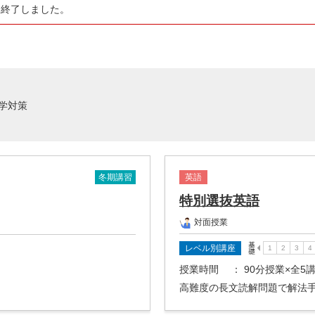
は終了しました。
学対策
冬期講習
英語
特別選抜英語
対面授業
レベル別講座
授業時間
： 90分授業×全5
高難度の長文読解問題で解法