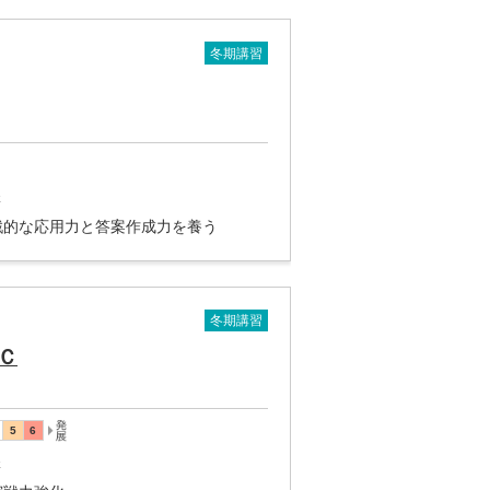
冬期講習
講
戦的な応用力と答案作成力を養う
冬期講習
Ｃ
講