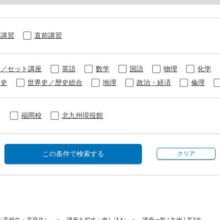
期講習
直前講習
合／セット講座
英語
数学
国語
物理
化学
本史
世界史／歴史総合
地理
政治・経済
倫理
福岡校
北九州現役館
この条件で検索する
クリア
（高校生・高卒生）
講座を探す・申し込む
講座一覧 | 九州 | 高3生