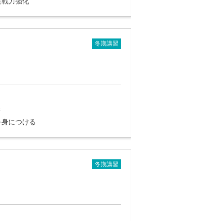
実戦力強化
冬期講習
講
を身につける
冬期講習