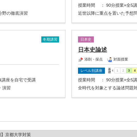
授業時間
： 90分授業×全
分野の徹底演習
近世以降に重点を置いた予想
冬期講習
日本史
日本史論述
添削・採点
対面授業
レベル別講座
映像講座を自宅で受講
授業時間
： 90分授業×全5
・演習
全時代を対象とする論述問題