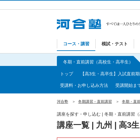
コース・講習
模試・テスト
冬期・直前講習（高校生・高卒生）
トップ
【高3生・高卒生】入試直前
受講料・お申し込み方法
受講開始ま
河合塾
冬期講習・直前講習
冬期・直
講座を探す・申し込む | 冬期・直前講習
講座一覧 | 九州 | 高3生