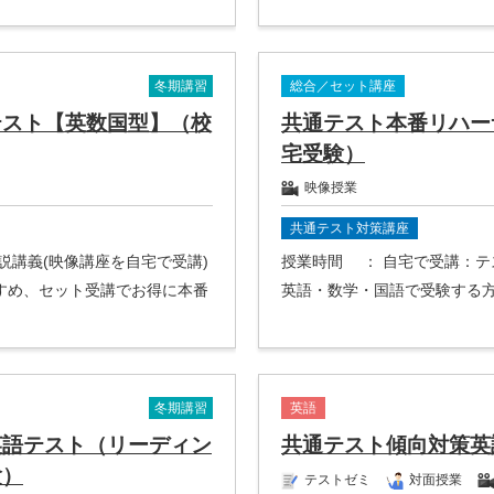
冬期講習
総合／セット講座
テスト【英数国型】（校
共通テスト本番リハー
宅受験）
映像授業
共通テスト対策講座
解説講義(映像講座を自宅で受講)
授業時間
： 自宅で受講：
すめ、セット受講でお得に本番
英語・数学・国語で受験する
冬期講習
英語
英語テスト（リーディン
共通テスト傾向対策英
験）
テストゼミ
対面授業