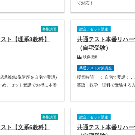
て対応！
冬期講習
総合／セット講座
スト【理系3教科】
共通テスト本番リハー
（自宅受験）
映像授業
共通テスト対策講座
解説講義(映像講座を自宅で受講)
授業時間
： 自宅で受講：
すめ、セット受講でお得に本番
英語・数学・理科で受験する
冬期講習
総合／セット講座
スト【文系6教科】
共通テスト本番リハー