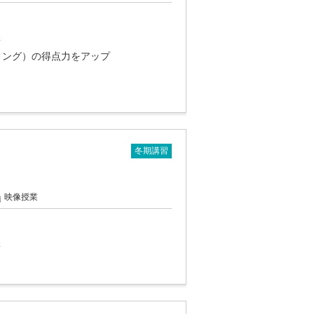
講
ィング）の得点力をアップ
冬期講習
映像授業
講