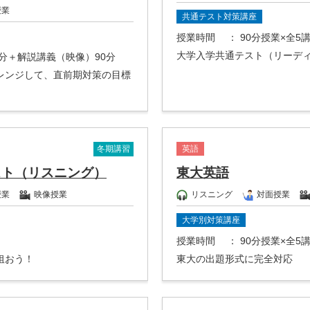
授業
共通テスト対策講座
授業時間
： 90分授業×全5
大学入学共通テスト（リーデ
0分＋解説講義（映像）90分
レンジして、直前期対策の目標
冬期講習
英語
スト（リスニング）
東大英語
授業
映像授業
リスニング
対面授業
大学別対策講座
授業時間
： 90分授業×全5
狙おう！
東大の出題形式に完全対応