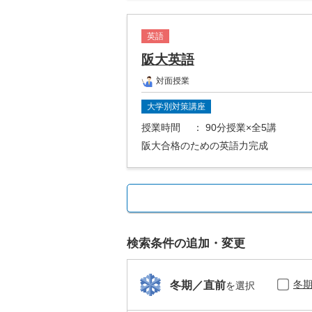
英語
阪大英語
対面授業
大学別対策講座
授業時間
： 90分授業×全5講
阪大合格のための英語力完成
検索条件の追加・変更
冬
冬期／直前
を選択