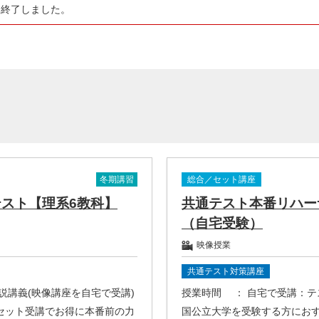
は終了しました。
冬期講習
総合／セット講座
スト【理系6教科】
共通テスト本番リハー
（自宅受験）
映像授業
共通テスト対策講座
解説講義(映像講座を自宅で受講)
授業時間
： 自宅で受講：
セット受講でお得に本番前の力
国公立大学を受験する方にお