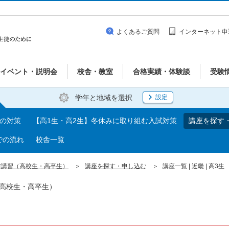
よくあるご質問
インターネット申
イベント・説明会
校舎・教室
合格実績・体験談
受験
学年と地域を選択
設定
期の対策
【高1生・高2生】冬休みに取り組む入試対策
講座を探す
での流れ
校舎一覧
前講習（高校生・高卒生）
講座を探す・申し込む
講座一覧 | 近畿 | 高3生
（高校生・高卒生）