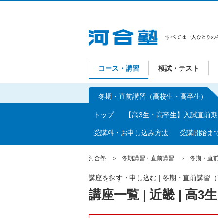
コース・講習
模試・テスト
冬期・直前講習（高校生・高卒生）
トップ
【高3生・高卒生】入試直前
受講料・お申し込み方法
受講開始ま
河合塾
冬期講習・直前講習
冬期・直
講座を探す・申し込む | 冬期・直前講習
講座一覧 | 近畿 | 高3生