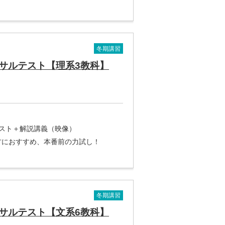
冬期講習
サルテスト【理系3教科】
テスト＋解説講義（映像）
方におすすめ、本番前の力試し！
冬期講習
サルテスト【文系6教科】