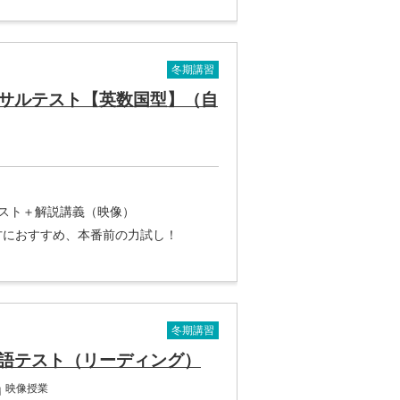
冬期講習
サルテスト【英数国型】（自
テスト＋解説講義（映像）
方におすすめ、本番前の力試し！
冬期講習
語テスト（リーディング）
映像授業