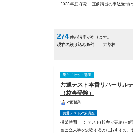
2025年度 冬期・直前講習の申込受付
274
件の講座があります。
現在の絞り込み条件
京都校
総合／セット講座
共通テスト本番リハーサルテ
（校舎受験）
対面授業
共通テスト対策講座
授業時間
： テスト(校舎で実施)＋
国公立大学を受験する方におすすめ、