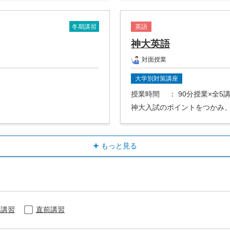
冬期講習
英語
神大英語
対面授業
大学別対策講座
授業時間
： 90分授業×全5
神大入試のポイントをつかみ
もっと見る
期講習
直前講習