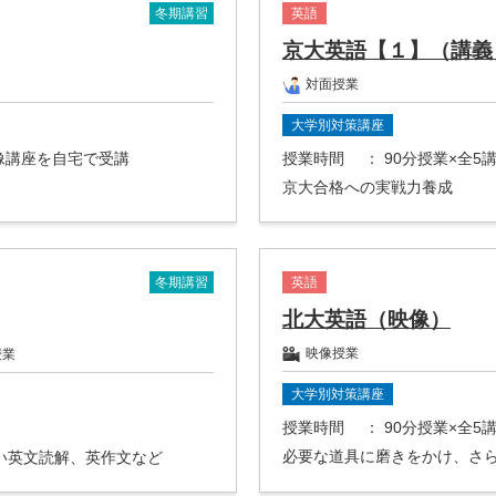
冬期講習
英語
京大英語【１】（講義
対面授業
大学別対策講座
映像講座を自宅で受講
授業時間
： 90分授業×全5
京大合格への実戦力養成
冬期講習
英語
北大英語（映像）
映像授業
授業
大学別対策講座
授業時間
： 90分授業×全
必要な道具に磨きをかけ、さ
い英文読解、英作文など