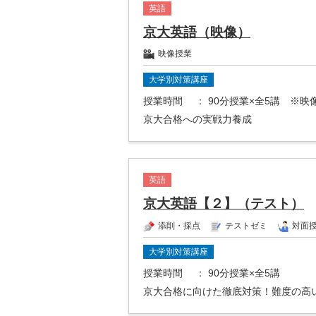
英語
京大英語（映像）
映像授業
大学別対策講座
授業時間
： 90分授業×全5講 ※
京大合格への実戦力養成
英語
京大英語【２】（テスト）
添削・採点
テストゼミ
対面
大学別対策講座
授業時間
： 90分授業×全5講
京大合格に向けた徹底対策！難度の高