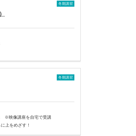
冬期講習
）
講
冬期講習
5講 ※映像講座を自宅で受講
らに上をめざす！