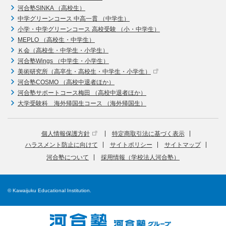
河合塾SINKA （高校生）
中学グリーンコース 中高一貫 （中学生）
小学・中学グリーンコース 高校受験 （小・中学生）
MEPLO （高校生・中学生）
Ｋ会（高校生・中学生・小学生）
河合塾Wings （中学生・小学生）
美術研究所（高卒生・高校生・中学生・小学生）
河合塾COSMO （高校中退者ほか）
河合塾サポートコース梅田 （高校中退者ほか）
大学受験科 海外帰国生コース （海外帰国生）
個人情報保護方針
特定商取引法に基づく表示
ハラスメント防止に向けて
サイトポリシー
サイトマップ
河合塾について
採用情報（学校法人河合塾）
© Kawaijuku Educational Institution.