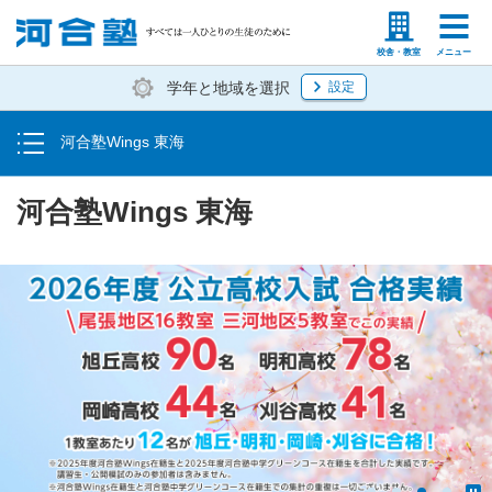
学費
塾生の方
高等学校の先生
校舎・教室
メニュー
学年と地域を選択
設定
お申し込み方法
河合塾Wings 東海
教室一覧
河合塾Wings 東海