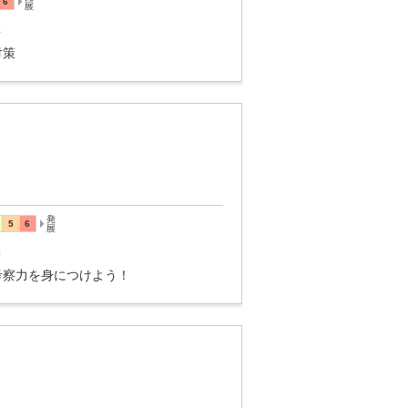
講
対策
講
考察力を身につけよう！