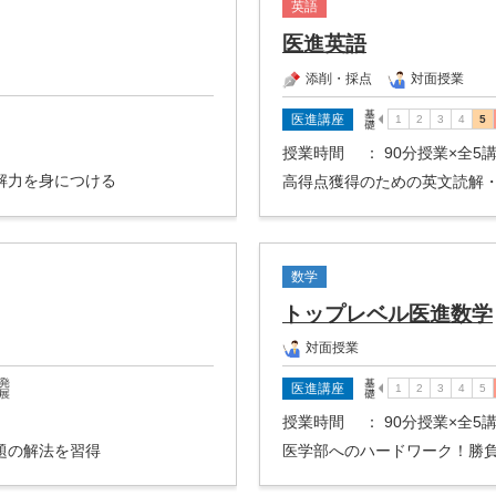
英語
医進英語
添削・採点
対面授業
医進講座
授業時間
： 90分授業×全5
解力を身につける
高得点獲得のための英文読解
数学
トップレベル医進数学
対面授業
医進講座
授業時間
： 90分授業×全5
題の解法を習得
医学部へのハードワーク！勝