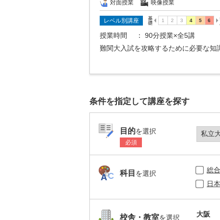
対面授業
映像授業
レベル別講座
授業時間
： 90分授業×全5講
難関大入試を攻略するために必要な知
条件を指定して講座を探す
目的
を選択
必須
総
科目
を選択
日
大阪
校舎・教室
を選択