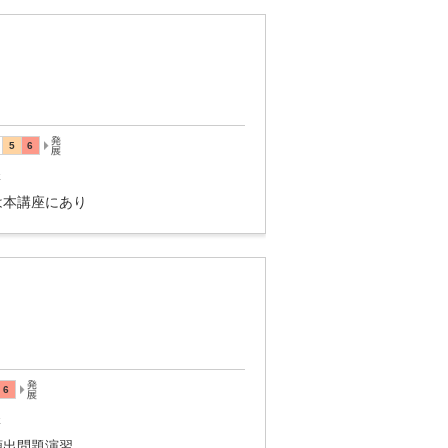
講
は本講座にあり
講
頻出問題演習