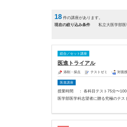
18
件の講座があります。
現在の絞り込み条件
私立大医学部医
総合／セット講座
医進トライアル
添削・採点
テストゼミ
対面
医進講座
授業時間
： 各科目テスト75分〜10
医学部医学科志望者に贈る究極のテス