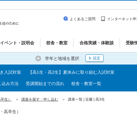
よくあるご質問
インターネット申
イベント・説明会
校舎・教室
合格実績・体験談
受験
学年と地域を選択
設定
べき入試対策
【高1生・高2生】夏休みに取り組む入試対策
し込み方法
受講開始までの流れ
校舎・教室一覧
高卒生）
講座を探す・申し込む
講座一覧 | 近畿 | 高3生
生・高卒生）