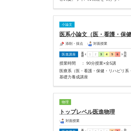
小論文
医系小論文（医・看護・保
添削・採点
対面授業
医進講座
授業時間
： 90分授業×全5講
医療系（医・看護・保健・リハビリ系
基礎力養成講座
物理
トップレベル医進物理
対面授業