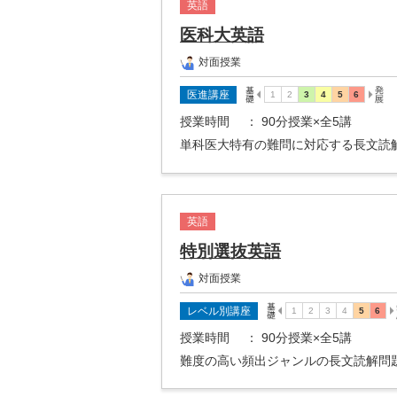
英語
医科大英語
対面授業
医進講座
授業時間
： 90分授業×全5講
単科医大特有の難問に対応する長文読
英語
特別選抜英語
対面授業
レベル別講座
授業時間
： 90分授業×全5講
難度の高い頻出ジャンルの長文読解問