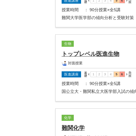
医進講座
授業時間
： 90分授業×全5講
難関大学医学部の傾向分析と受験対策
生物
トップレベル医進生物
対面授業
医進講座
授業時間
： 90分授業×全5講
国公立大・難関私立大医学部入試の傾
化学
難関化学