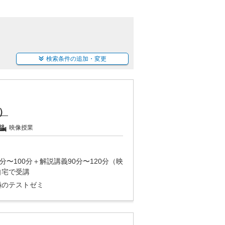
検索条件の追加・変更
）
映像授業
分〜100分＋解説講義90分〜120分（映
自宅で受講
極のテストゼミ