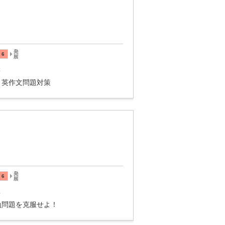
講
・英作文問題対策
講
負問題を克服せよ！