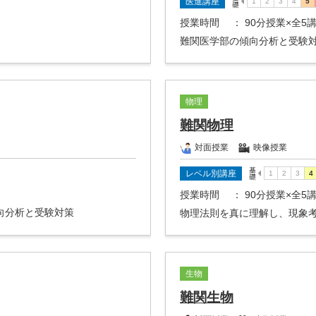
医進講座
授業時間
： 90分授業×全5
難関医学部の傾向分析と受験
物理
難関物理
対面授業
映像授業
レベル別講座
授業時間
： 90分授業×全5
向分析と受験対策
物理法則を真に理解し、現象
生物
難関生物