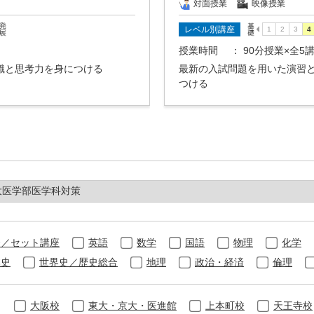
対面授業
映像授業
レベル別講座
授業時間
： 90分授業×全5
識と思考力を身につける
最新の入試問題を用いた演習
つける
合／セット講座
英語
数学
国語
物理
化学
本史
世界史／歴史総合
地理
政治・経済
倫理
大阪校
東大・京大・医進館
上本町校
天王寺校