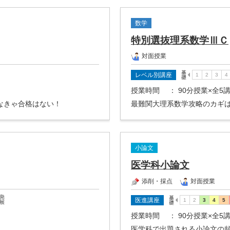
数学
特別選抜理系数学ⅢＣ
対面授業
レベル別講座
授業時間
： 90分授業×全5
なきゃ合格はない！
最難関大理系数学攻略のカギ
小論文
医学科小論文
添削・採点
対面授業
医進講座
授業時間
： 90分授業×全5
医学科で出題される小論文の