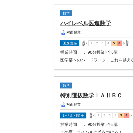
数学
ハイレベル医進数学
対面授業
医進講座
授業時間
： 90分授業×全5講
医学部へのハードワーク！これを越え
数学
特別選抜数学ⅠＡⅡＢＣ
対面授業
レベル別講座
授業時間
： 90分授業×全5講
この夏、ライバルに差をつけろ！