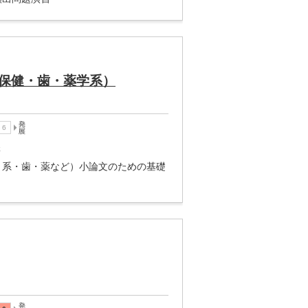
保健・歯・薬学系）
講
リ系・歯・薬など）小論文のための基礎