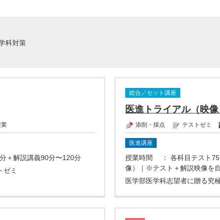
学科対策
総合／セット講座
医進トライアル（映像
授業
添削・採点
テストゼミ
医進講座
0分＋解説講義90分〜120分
授業時間
： 各科目テスト75
像）｜※テスト＋解説映像を
トゼミ
医学部医学科志望者に贈る究