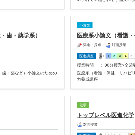
小論文
健・歯・薬学系）
医療系小論文（看護・
添削・採点
対面授業
医進講座
授業時間
： 90分授業×全5
・歯・薬など）小論文のための
医療系（看護・保健・リハビ
力養成講座
化学
トップレベル医進化学
対面授業