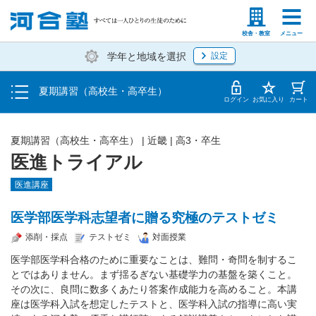
受講料・お申し込み方法
塾生の方
高等学校の先生
校舎・教室
メニュー
学年と地域を選択
設定
受講開始までの流れ
夏期講習（高校生・高卒生）
校舎・教室一覧
ログイン
お気に入り
カート
夏期講習（高校生・高卒生）
|
近畿
|
高3・卒生
医進トライアル
医進講座
医学部医学科志望者に贈る究極のテストゼミ
添削・採点
テストゼミ
対面授業
医学部医学科合格のために重要なことは、難問・奇問を制するこ
とではありません。まず揺るぎない基礎学力の基盤を築くこと。
その次に、良問に数多くあたり答案作成能力を高めること。本講
座は医学科入試を想定したテストと、医学科入試の指導に高い実