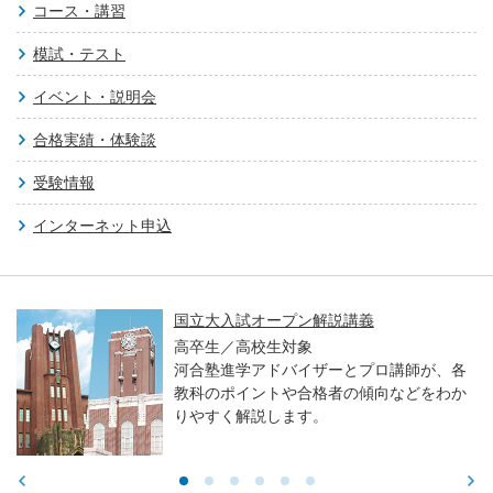
コース・講習
模試・テスト
イベント・説明会
合格実績・体験談
受験情報
インターネット申込
国立大入試オープン解説講義
高卒生／高校生対象
河合塾進学アドバイザーとプロ講師が、各
教科のポイントや合格者の傾向などをわか
りやすく解説します。