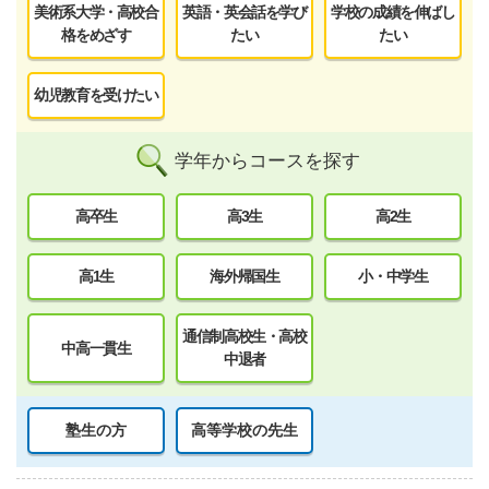
美術系大学・高校合
英語・英会話を学び
学校の成績を伸ばし
格をめざす
たい
たい
幼児教育を受けたい
学年からコースを探す
高卒生
高3生
高2生
高1生
海外帰国生
小・中学生
通信制高校生・高校
中高一貫生
中退者
塾生の方
高等学校の先生