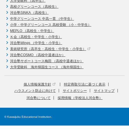
大学受験科 （高卒生）
高校グリーンコース（高校生）
河合塾SINKA （高校生）
中学グリーンコース 中高一貫 （中学生）
小学・中学グリーンコース 高校受験 （小・中学生）
MEPLO （高校生・中学生）
Ｋ会（高校生・中学生・小学生）
河合塾Wings （中学生・小学生）
美術研究所（高卒生・高校生・中学生・小学生）
河合塾COSMO （高校中退者ほか）
河合塾サポートコース梅田 （高校中退者ほか）
大学受験科 海外帰国生コース （海外帰国生）
個人情報保護方針
特定商取引法に基づく表示
ハラスメント防止に向けて
サイトポリシー
サイトマップ
河合塾について
採用情報（学校法人河合塾）
© Kawaijuku Educational Institution.