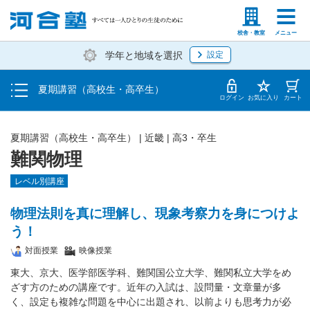
受講料・お申し込み方法
塾生の方
高等学校の先生
校舎・教室
メニュー
学年と地域を選択
設定
受講開始までの流れ
夏期講習（高校生・高卒生）
校舎・教室一覧
ログイン
お気に入り
カート
夏期講習（高校生・高卒生）
|
近畿
|
高3・卒生
難関物理
レベル別講座
物理法則を真に理解し、現象考察力を身につけよ
う！
対面授業
映像授業
東大、京大、医学部医学科、難関国公立大学、難関私立大学をめ
ざす方のための講座です。近年の入試は、設問量・文章量が多
く、設定も複雑な問題を中心に出題され、以前よりも思考力が必