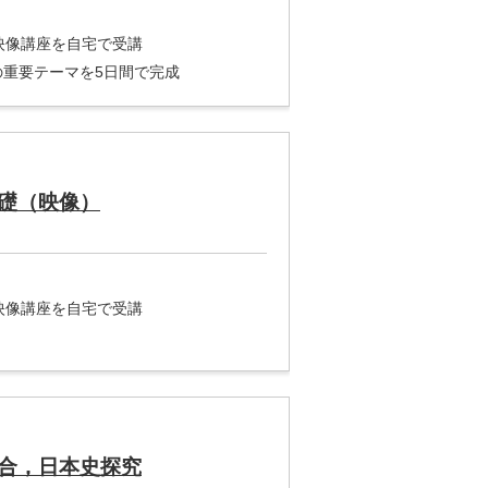
※映像講座を自宅で受講
重要テーマを5日間で完成
礎（映像）
※映像講座を自宅で受講
合，日本史探究