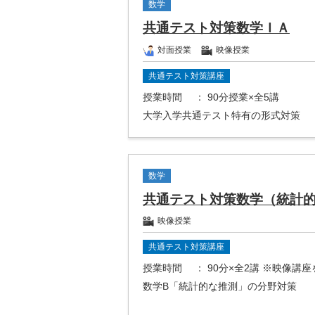
数学
共通テスト対策数学ＩＡ
対面授業
映像授業
共通テスト対策講座
授業時間
： 90分授業×全5講
大学入学共通テスト特有の形式対策
数学
共通テスト対策数学（統計
映像授業
共通テスト対策講座
授業時間
： 90分×全2講 ※映像講
数学B「統計的な推測」の分野対策