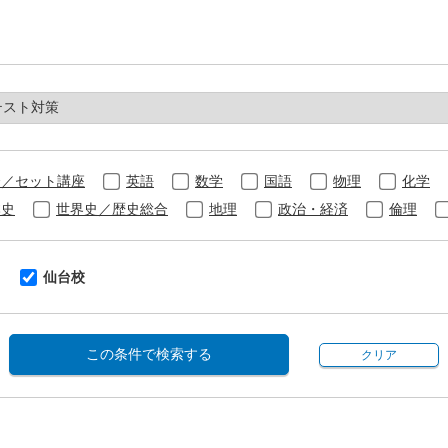
合／セット講座
英語
数学
国語
物理
化学
本史
世界史／歴史総合
地理
政治・経済
倫理
仙台校
この条件で検索する
クリア