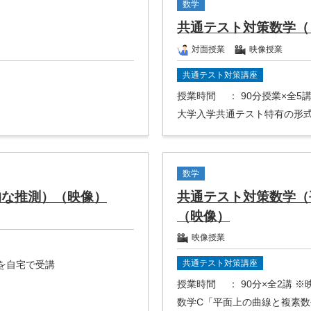
数学
共通テスト対策数学（
対面授業
映像授業
共通テスト対策講座
授業時間
： 90分授業×全5
大学入学共通テスト特有の形
数学
的な推測）（映像）
共通テスト対策数学（
（映像）
映像授業
共通テスト対策講座
座を自宅で受講
授業時間
： 90分×全2講 
数学C「平面上の曲線と複素