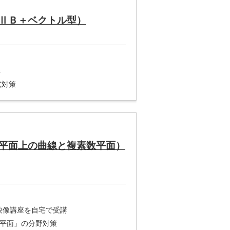
ⅡＢ＋ベクトル型）
講
式対策
平面上の曲線と複素数平面）
※映像講座を自宅で受講
数平面」の分野対策