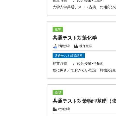
授業時間
： 90分授業×全5講
大学入学共通テスト（古典）の傾向分
化学
共通テスト対策化学
対面授業
映像授業
共通テスト対策講座
授業時間
： 90分授業×全5講
夏に押さえておきたい理論・無機の頻
物理
共通テスト対策物理基礎（
映像授業