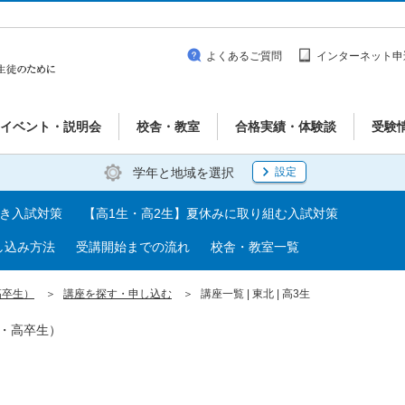
よくあるご質問
インターネット申
イベント・説明会
校舎・教室
合格実績・体験談
受験
学年と地域を選択
設定
べき入試対策
【高1生・高2生】夏休みに取り組む入試対策
し込み方法
受講開始までの流れ
校舎・教室一覧
高卒生）
講座を探す・申し込む
講座一覧 | 東北 | 高3生
生・高卒生）