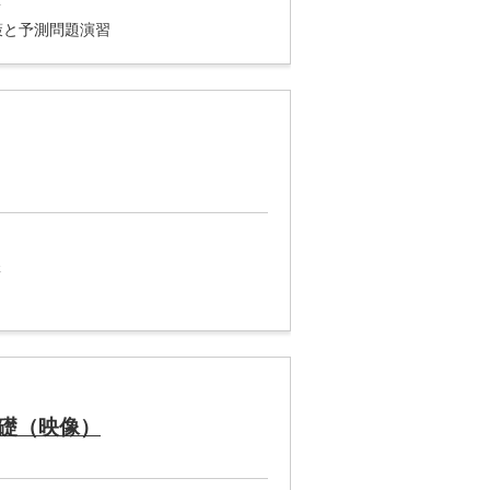
講
策と予測問題演習
講
礎（映像）