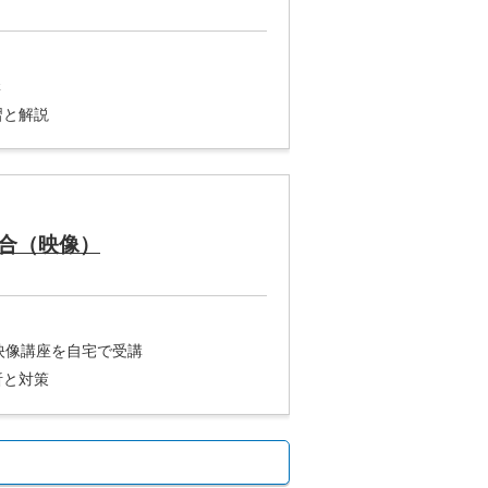
講
習と解説
合（映像）
※映像講座を自宅で受講
析と対策