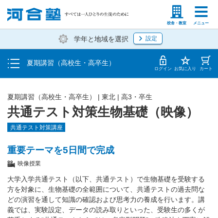
受講料・お申し込み方法
塾生の方
高等学校の先生
校舎・教室
メニュー
学年と地域を選択
設定
受講開始までの流れ
夏期講習（高校生・高卒生）
校舎・教室一覧
ログイン
お気に入り
カート
夏期講習（高校生・高卒生）
|
東北
|
高3・卒生
共通テスト対策生物基礎（映像）
共通テスト対策講座
重要テーマを5日間で完成
映像授業
大学入学共通テスト（以下、共通テスト）で生物基礎を受験する
方を対象に、生物基礎の全範囲について、共通テストの過去問な
どの演習を通して知識の確認および思考力の養成を行います。講
義では、実験設定、データの読み取りといった、受験生の多くが