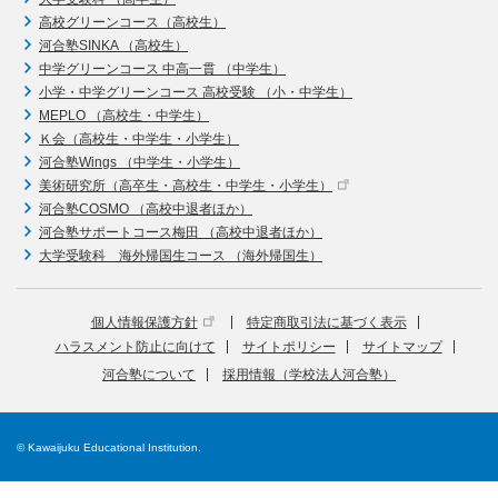
高校グリーンコース（高校生）
河合塾SINKA （高校生）
中学グリーンコース 中高一貫 （中学生）
小学・中学グリーンコース 高校受験 （小・中学生）
MEPLO （高校生・中学生）
Ｋ会（高校生・中学生・小学生）
河合塾Wings （中学生・小学生）
美術研究所（高卒生・高校生・中学生・小学生）
河合塾COSMO （高校中退者ほか）
河合塾サポートコース梅田 （高校中退者ほか）
大学受験科 海外帰国生コース （海外帰国生）
個人情報保護方針
特定商取引法に基づく表示
ハラスメント防止に向けて
サイトポリシー
サイトマップ
河合塾について
採用情報（学校法人河合塾）
© Kawaijuku Educational Institution.