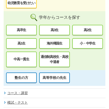
幼児教育を受けたい
学年からコースを探す
高卒生
高3生
高2生
高1生
海外帰国生
小・中学生
通信制高校生・高校
中高一貫生
中退者
塾生の方
高等学校の先生
コース・講習
模試・テスト