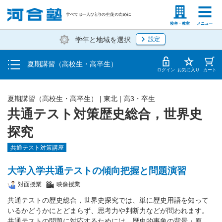
受講料・お申し込み方法
塾生の方
高等学校の先生
校舎・教室
メニュー
学年と地域を選択
設定
受講開始までの流れ
夏期講習（高校生・高卒生）
校舎・教室一覧
ログイン
お気に入り
カート
夏期講習（高校生・高卒生）
|
東北
|
高3・卒生
共通テスト対策歴史総合，世界史
探究
共通テスト対策講座
大学入学共通テストの傾向把握と問題演習
対面授業
映像授業
共通テストの歴史総合，世界史探究では、単に歴史用語を知って
いるかどうかにとどまらず、思考力や判断力などが問われます。
共通テストの問題に対応するためには、歴史的事象の背景・原