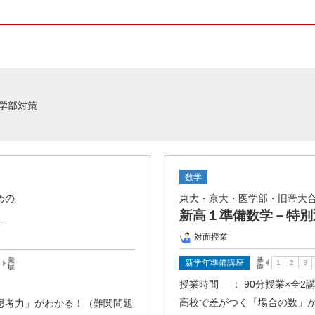
学部対策
数学
めの
東大・京大・医学部・旧帝大
－
新高１準備数学－特別
対面授業
新学年準備講座
授業時間
： 90分授業×全2
高校で差がつく「場合の数」
思考力」がわかる！（難関問題