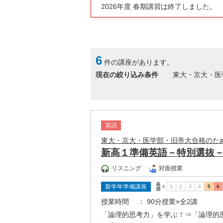
2026年度 春期講習は終了しました。
6
件の講座があります。
現在の絞り込み条件
東大・京大・医
英語
東大・京大・医学部・旧帝大合格のた
新高１準備英語－特別選抜
リスニング
対面授業
新学年準備講座
授業時間
： 90分授業×全2講
「論理的思考力」を学ぶ！⇒「論理的