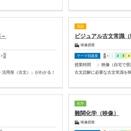
国語
準－
ビジュアル古文常識（
映像授業
テーマ別講座
授業時間
： 映像（自宅で受
・活用形（古文）」がわかる！
古文読解に必要な古文常識を
化学
難関化学（映像）
映像授業