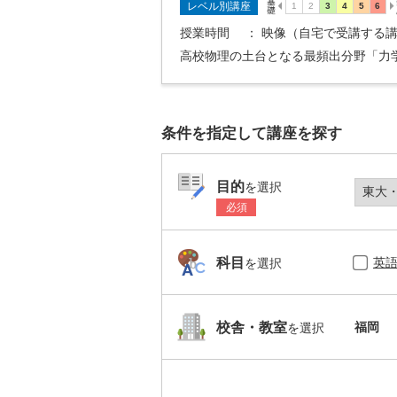
レベル別講座
授業時間
： 映像（自宅で受講する講
高校物理の土台となる最頻出分野「力
条件を指定して講座を探す
目的
を選択
必須
英
科目
を選択
福岡
校舎・教室
を選択