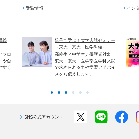
受験情報
イン
講義
親子で学ぶ！大学入試セミナー
～東大・京大・医学科編～
とプロ
高校生／中学生／保護者対象
トや合
東大・京大・医学部医学科入試
やすく
で求められる力や学習アドバイ
スをお伝えします。
SNS公式アカウント