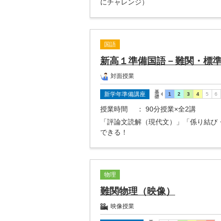
にチャレンジ）
国語
新高１準備国語－難関・標
対面授業
新学年準備講座
授業時間
： 90分授業×全2講
「評論文読解（現代文）」「係り結び
できる！
物理
難関物理（映像）
映像授業