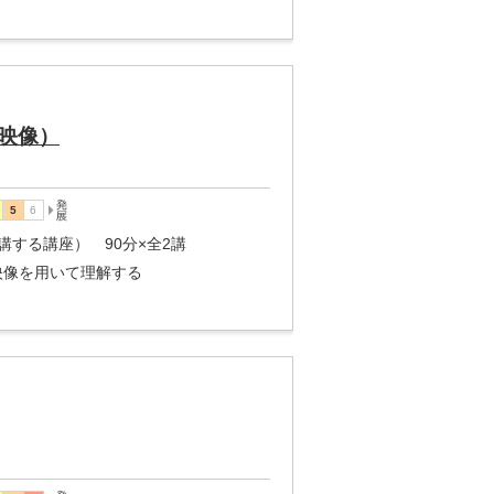
映像）
講する講座） 90分×全2講
映像を用いて理解する