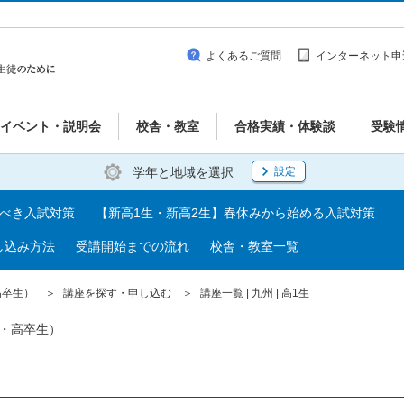
よくあるご質問
インターネット申
イベント・説明会
校舎・教室
合格実績・体験談
受験
学年と地域を選択
設定
るべき入試対策
【新高1生・新高2生】春休みから始める入試対策
し込み方法
受講開始までの流れ
校舎・教室一覧
高卒生）
講座を探す・申し込む
講座一覧 | 九州 | 高1生
生・高卒生）