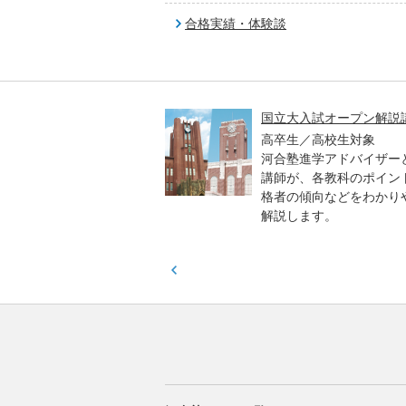
合格実績・体験談
高一貫校 中学生テスト
国立大入試オープン解説
貫校の中3生対象
高卒生／高校生対象
模のテストを受験して、
河合塾進学アドバイザー
実力と伸ばすべき力を知
講師が、各教科のポイン
格者の傾向などをわかり
解説します。