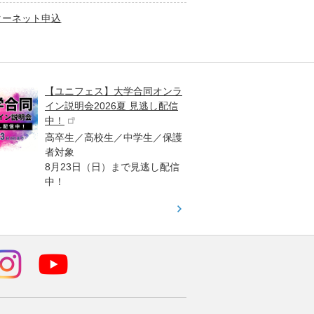
ターネット申込
【ユニフェス】大学合同オンラ
大学受
イン説明会2026夏 見逃し配信
ント
中！
高校生
高卒生／高校生／中学生／保護
「栄冠
者対象
報が満
8月23日（日）まで見逃し配信
題集を
中！
す！