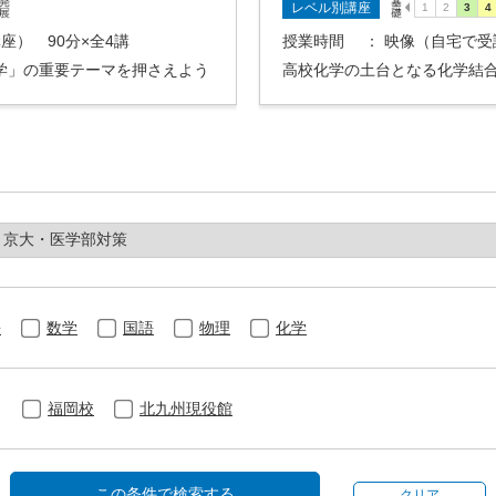
レベル別講座
座） 90分×全4講
授業時間
： 映像（自宅で受
学」の重要テーマを押さえよう
高校化学の土台となる化学結
語
数学
国語
物理
化学
福岡校
北九州現役館
この条件で検索する
クリア