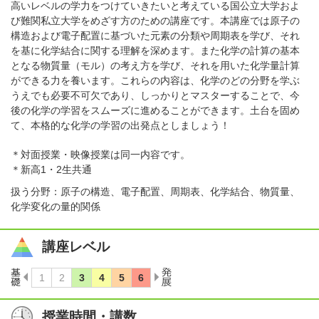
高いレベルの学力をつけていきたいと考えている国公立大学およ
び難関私立大学をめざす方のための講座です。本講座では原子の
構造および電子配置に基づいた元素の分類や周期表を学び、それ
を基に化学結合に関する理解を深めます。また化学の計算の基本
となる物質量（モル）の考え方を学び、それを用いた化学量計算
ができる力を養います。これらの内容は、化学のどの分野を学ぶ
うえでも必要不可欠であり、しっかりとマスターすることで、今
後の化学の学習をスムーズに進めることができます。土台を固め
て、本格的な化学の学習の出発点としましょう！
＊対面授業・映像授業は同一内容です。
＊新高1・2生共通
扱う分野：原子の構造、電子配置、周期表、化学結合、物質量、
化学変化の量的関係
講座レベル
授業時間・講数