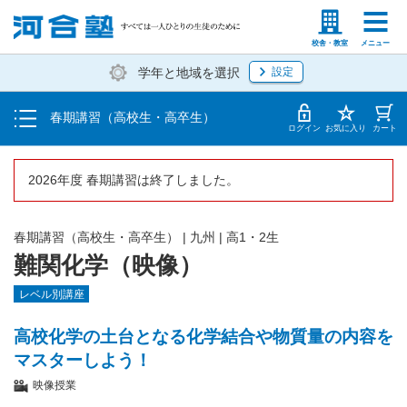
受講料・お申し込み方法
塾生の方
高等学校の先生
校舎・教室
メニュー
学年と地域を選択
設定
受講開始までの流れ
春期講習（高校生・高卒生）
校舎・教室一覧
ログイン
お気に入り
カート
2026年度 春期講習は終了しました。
春期講習（高校生・高卒生）
|
九州
|
高1・2生
難関化学（映像）
レベル別講座
高校化学の土台となる化学結合や物質量の内容を
マスターしよう！
映像授業