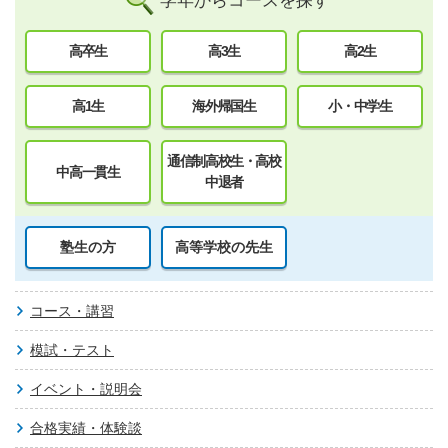
学年からコースを探す
高卒生
高3生
高2生
高1生
海外帰国生
小・中学生
通信制高校生・高校
中高一貫生
中退者
塾生の方
高等学校の先生
コース・講習
模試・テスト
イベント・説明会
合格実績・体験談