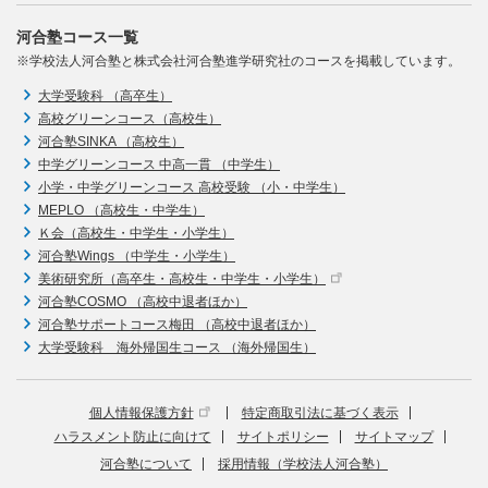
河合塾コース一覧
※学校法人河合塾と株式会社河合塾進学研究社のコースを掲載しています。
大学受験科 （高卒生）
高校グリーンコース（高校生）
河合塾SINKA （高校生）
中学グリーンコース 中高一貫 （中学生）
小学・中学グリーンコース 高校受験 （小・中学生）
MEPLO （高校生・中学生）
Ｋ会（高校生・中学生・小学生）
河合塾Wings （中学生・小学生）
美術研究所（高卒生・高校生・中学生・小学生）
河合塾COSMO （高校中退者ほか）
河合塾サポートコース梅田 （高校中退者ほか）
大学受験科 海外帰国生コース （海外帰国生）
個人情報保護方針
特定商取引法に基づく表示
ハラスメント防止に向けて
サイトポリシー
サイトマップ
河合塾について
採用情報（学校法人河合塾）