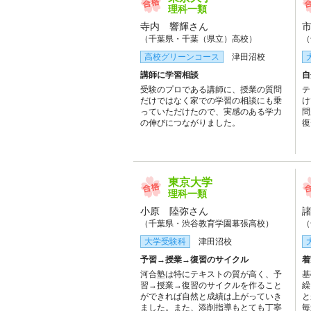
理科一類
寺内 響輝さん
（千葉県・千葉（県立）高校）
（
高校グリーンコース
津田沼校
講師に学習相談
自
受験のプロである講師に、授業の質問
テ
だけではなく家での学習の相談にも乗
け
っていただけたので、実感のある学力
問
の伸びにつながりました。
復
か
し
東京大学
理科一類
小原 陸弥さん
（千葉県・渋谷教育学園幕張高校）
（
大学受験科
津田沼校
予習→授業→復習のサイクル
着
河合塾は特にテキストの質が高く、予
基
習→授業→復習のサイクルを作ること
繰
ができれば自然と成績は上がっていき
と
ました。また、添削指導もとても丁寧
毎