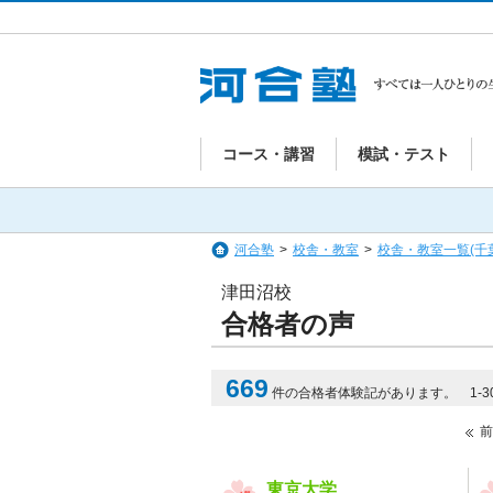
コース・講習
模試・テスト
河合塾
>
校舎・教室
>
校舎・教室一覧(千
津田沼校
合格者の声
669
件の合格者体験記があります。 1-3
前
東京大学