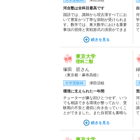
大学受験科
津田沼校
河合塾は全科目最高です
自
国語では、講師から現古漢すべてにお
河
いて豊富かつ丁寧な添削が受けられま
学
す。数学では、東大数学における重要
立
事項の習得と実戦形式の演習ができま
て
す。物理では、重要問題を通じて講師
以
のテクニックが学べます。化学では、
続きを見る
た
講師の本質的な講義を受け、豊富な演
の
習量が得られます。
感
で
東京大学
理科二類
塚田 匠さん
（東京都・麻布高校）
（
大学受験科
津田沼校
環境に支えられた一年間
受
チューターが嫌な顔ひとつせず、いつ
河
でも相談できる環境が整っており、受
に
験期の不安と適切に向き合っていくこ
講
とができました。また自習室も素晴ら
て
しかったです。種類は豊富で飽きずに
は
勉強し続けられ、周りの頑張っている
続きを見る
い
人に囲まれる中で、モチベーションも
か
維持できました。
ま
東京大学