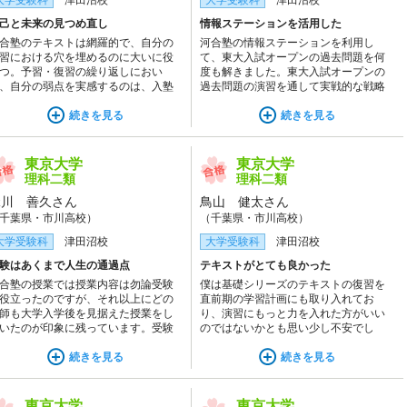
大学受験科
津田沼校
大学受験科
津田沼校
己と未来の見つめ直し
情報ステーションを活用した
合塾のテキストは網羅的で、自分の
河合塾の情報ステーションを利用し
習における穴を埋めるのに大いに役
て、東大入試オープンの過去問題を何
つ。予習・復習の繰り返しにおい
度も解きました。東大入試オープンの
、自分の弱点を実感するのは、入塾
過去問題の演習を通して実戦的な戦略
前の想像より遥かに辛いものであっ
を練ることで、本番は自信を持って問
が、この苦難を乗り越えた先、授業
続きを見る
題を解くことができました。
続きを見る
添削や模試などで、自分の伸びを実
できたため、なんとか続けることが
きた。
東京大学
東京大学
理科二類
理科二類
緑川 善久さん
鳥山 健太さん
千葉県・市川高校）
（千葉県・市川高校）
大学受験科
津田沼校
大学受験科
津田沼校
験はあくまで人生の通過点
テキストがとても良かった
合塾の授業では授業内容は勿論受験
僕は基礎シリーズのテキストの復習を
役立ったのですが、それ以上にどの
直前期の学習計画にも取り入れてお
師も大学入学後を見据えた授業をし
り、演習にもっと力を入れた方がいい
いたのが印象に残っています。受験
のではないかとも思い少し不安でし
あくまで人生の通過点に過ぎないと
た。しかし、本番の試験でやっていて
うのがよくわかりました。講師のお
続きを見る
良かったと思えました。そのくらいい
続きを見る
げで飽きずに楽しく授業を受けられ
いテキストでした。
した。
東京大学
東京大学