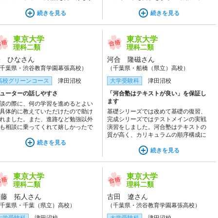
、確かな実戦力をつけることができ
た方がよい考え方を網羅した問題で効
した。
続きを見る
率よく学習できました。チューターに
続きを見る
は受験に必要な情報を丁寧に教えてい
ただき、とても助かりました。
東京大学
東京大学
理科二類
理科二類
張 ひなさん
河合 隆磁さん
千葉県・渋谷教育学園幕張高校）
（千葉県・船橋（県立）高校）
高校グリーンコース
津田沼校
大学受験科
津田沼校
ューターの話しやすさ
「河合塾はテキストが良い」を保証し
ます
談の際に、何の学習を進めるとよい
具体的に教えていただけたので助け
基礎シリーズでは改めて基礎の復習、
れました。また、進路など勉強以外
完成シリーズではテストメインの実戦
も相談に乗ってくれて嬉しかったで
演習をしました。河合塾はテキストの
。
質が高く、カリキュラムの順序構成に
続きを見る
あわせた講師の指導のおかげで有機的
に学べます。返却の速い添削をしても
続きを見る
らう機会が多いので復習がしやすく、
入試に十分対応できます。
東京大学
東京大学
理科二類
理科二類
安藤 拓人さん
古田 遼さん
千葉県・千葉（県立）高校）
（千葉県・渋谷教育学園幕張高校）