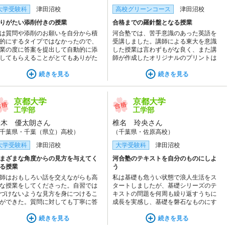
大学受験科
津田沼校
高校グリーンコース
津田沼校
りがたい添削付きの授業
合格までの羅針盤となる授業
は質問や添削のお願いを自分から積
河合塾では、苦手意識のあった英語を
的にするタイプではなかったので、
受講しました。講師による東大を意識
業の度に答案を提出して自動的に添
した授業は言わずもがな良く、また講
してもらえることがとてもありがた
師が作成したオリジナルのプリントは
ったです。添削を提出しているうち
とても役立ちました。志望校や苦手分
少しずつ自信もついて、講師に質問
続きを見る
野に対してダイレクトにアプローチで
続きを見る
やすくもなり、良かったです！
きるのは河合塾の強みだと思います。
京都大学
京都大学
工学部
工学部
鈴木 優太朗さん
椎名 玲央さん
千葉県・千葉（県立）高校）
（千葉県・佐原高校）
大学受験科
津田沼校
大学受験科
津田沼校
まざまな角度からの見方を与えてく
河合塾のテキストを自分のものにしよ
る授業
う
師はおもしろい話を交えながらも高
私は基礎も危うい状態で浪人生活をス
な授業をしてくださった。自習では
タートしましたが、基礎シリーズのテ
づけないような見方を身につけるこ
キストの問題を何周も繰り返すうちに
ができた。質問に対しても丁寧に答
成長を実感し、基礎を磐石なものにす
てくださる講師が多く、勉強の不安
ることができました。そして完成シリ
解消することができた。
続きを見る
ーズは時間を測って予習し講師の授業
続きを見る
を受け、復習をぬかりなくすることで