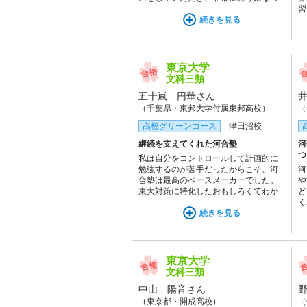
た。直接お会いしたときも、私のため
習
に長時間話してくださることもあり、
続きを見る
ま
こうした精神面でのサポートも本当に
け
励みになった。チューターのサポート
共
に本当に感謝しています。
分
東京大学
文科三類
五十嵐 円華さん
（千葉県・東邦大学付属東邦高校）
（
高校グリーンコース
津田沼校
継続を支えてくれた河合塾
河
つ
私は自分をコントロールして計画的に
勉強するのが苦手だったからこそ、河
河
合塾は最高のペースメーカーでした。
や
東大対策に特化したおもしろくてわか
ど
りやすい授業を継続的に受け、その予
く
習・復習をできる限り行うことで、自
続きを見る
合
然と東大入試に対応できる学力がつき
に
ました。成績が悪く先が見えなくて
豊
も、河合塾のおかげでコツコツと勉強
着
を続けることができました。
な
東京大学
文科三類
中山 陽音さん
（東京都・開成高校）
（