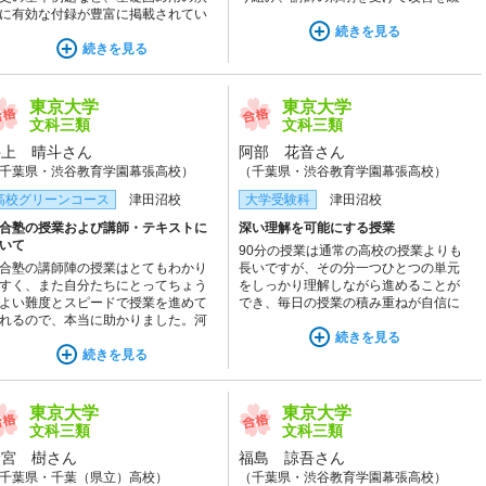
に有効な付録が豊富に掲載されてい
り返した結果、夏の東大入試オープン
す。各教科のテキストと過去問題だ
では成績上位を取れ、伸びを実感でき
続きを見る
で苦手を克服することはもちろん、
続きを見る
ました。成績が安定して合格をつかめ
通テストから東大の二次試験まで十
たのは河合塾のカリキュラムのおかげ
に対応可能だと思います。
だと思います。
東京大学
東京大学
文科三類
文科三類
井上 晴斗さん
阿部 花音さん
千葉県・渋谷教育学園幕張高校）
（千葉県・渋谷教育学園幕張高校）
高校グリーンコース
津田沼校
大学受験科
津田沼校
合塾の授業および講師・テキストに
深い理解を可能にする授業
いて
90分の授業は通常の高校の授業よりも
合塾の講師陣の授業はとてもわかり
長いですが、その分一つひとつの単元
すく、また自分たちにとってちょう
をしっかり理解しながら進めることが
よい難度とスピードで授業を進めて
でき、毎日の授業の積み重ねが自信に
れるので、本当に助かりました。河
つながりました。また、授業の前後に
塾のテキストはシンプルながら受験
は講師に直接質問することができ、理
続きを見る
必要な力を身につけるための問題が
続きを見る
解を深めることができました。
富に詰まっており、自分の実力を定
させるために非常に効果的な教材と
りました。
東京大学
東京大学
文科三類
文科三類
野宮 樹さん
福島 諒吾さん
千葉県・千葉（県立）高校）
（千葉県・渋谷教育学園幕張高校）