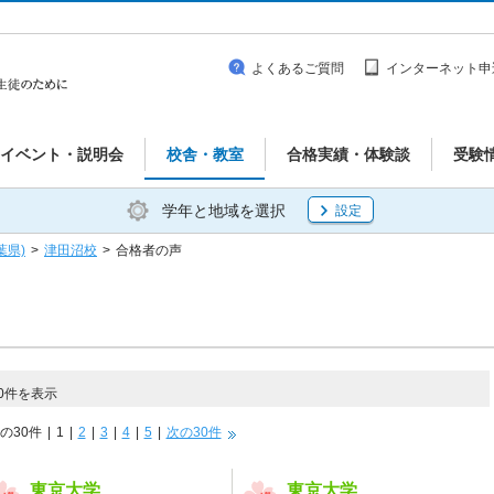
よくあるご質問
インターネット申
イベント・説明会
校舎・教室
合格実績・体験談
受験
学年と地域を選択
設定
葉県)
>
津田沼校
>
合格者の声
0件を表示
の30件
|
1
|
2
|
3
|
4
|
5
|
次の30件
東京大学
東京大学