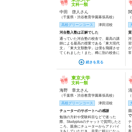
文科一類
中田 啓人さん
（千葉県・渋谷教育学園幕張高校）
（
高校グリーンコース
津田沼校
河合塾入塾は正解でした
質
通っていた河合塾の校舎で、最高の講
河
師による最高の授業である「東大現代
習
文」「東大文類数学」は僕を飛躍させ
が
てくれました！また、稀に別の校舎に
常
訪れ、勉強のモチベーションを高める
不
のが楽しかったです！
続きを見る
き
に
ず
け
東京大学
た
文科一類
海野 章太さん
（千葉県・渋谷教育学園幕張高校）
（
高校グリーンコース
津田沼校
チューターのサポートへの感謝
日
で
勉強の方針や受験科目などで迷った
際、Studyplusのチャットで質問したと
テ
ころ、親身にチューターからアドバイ
を
スをしていただき、非常に頼りになっ
界