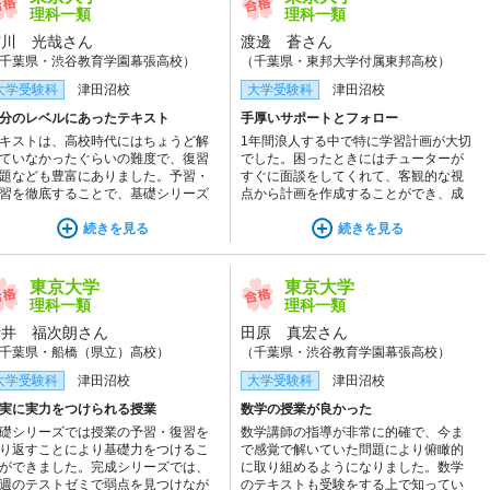
理科一類
理科一類
市川 光哉さん
渡邊 蒼さん
千葉県・渋谷教育学園幕張高校）
（千葉県・東邦大学付属東邦高校）
大学受験科
津田沼校
大学受験科
津田沼校
分のレベルにあったテキスト
手厚いサポートとフォロー
キストは、高校時代にはちょうど解
1年間浪人する中で特に学習計画が大切
ていなかったぐらいの難度で、復習
でした。困ったときにはチューターが
題なども豊富にありました。予習・
すぐに面談をしてくれて、客観的な視
習を徹底することで、基礎シリーズ
点から計画を作成することができ、成
ら着実に実力が伸びていると実感
績を伸ばすことができました。
、自信を持てるようになりました。
続きを見る
続きを見る
東京大学
東京大学
理科一類
理科一類
諸井 福次朗さん
田原 真宏さん
千葉県・船橋（県立）高校）
（千葉県・渋谷教育学園幕張高校）
大学受験科
津田沼校
大学受験科
津田沼校
実に実力をつけられる授業
数学の授業が良かった
礎シリーズでは授業の予習・復習を
数学講師の指導が非常に的確で、今ま
り返すことにより基礎力をつけるこ
で感覚で解いていた問題により俯瞰的
ができました。完成シリーズでは、
に取り組めるようになりました。数学
週のテストゼミで弱点を見つけなが
のテキストも受験をする上で知ってい