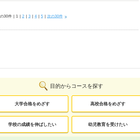
応用力をつけることもできました。
の30件
|
1
|
2
|
3
|
4
|
5
|
次の30件
目的からコースを探す
大学合格をめざす
高校合格をめざす
学校の成績を伸ばしたい
幼児教育を受けたい