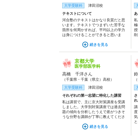
大学受験科
津田沼校
テキストについて
あ
河合塾のテキストはかなり良質だと思
私
います。テキストでつまずいた苦手な
極
箇所を何周かすれば、平均以上の学力
授
は身につけることができると思いま
削
す。特に英語のテキストは構文や文法
か
のまとめが巻末に付随していたので、
続きを見る
に
自習するときの素材として便利でし
し
た。
京都大学
医学部医学科
高橋 千洋さん
（千葉県・千葉（県立）高校）
（
大学受験科
津田沼校
それぞれの第一志望に特化した講習
さ
れ
私は講習で、主に京大対策講座を受講
しました。大学別対策講座では過去問
講
題の傾向を分析したうえで差がつきそ
度
うな分野を講師が丁寧に教えてくださ
気
り、自分で勉強するだけでは身につけ
と
にくいことまで習得できて学力の伸び
続きを見る
え
を実感しました。第一志望合格のため
を
に、欠かせないものだと思っていま