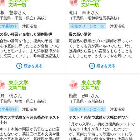
文科一類
文科一類
関根 慧奈さん
滝口 奉正さん
千葉県・千葉（県立）高校）
（千葉県・昭和学院秀英高校）
大学受験科
津田沼校
高校グリーンコース
津田沼校
の高い授業と充実した添削指導
質の高い講師
合塾の講師を信じ、授業の予習・復
河合塾の授業はプロの講師が行ってい
を徹底的に行ったことが合格につな
て、とても質が高いものでした。時に
ったと思います。また添削指導が非
は講師から厳しい言葉をもらうことも
に充実しています。昨年度は記述力
ありましたが、かえってやる気につな
足で不合格となった自覚もあり、で
がったり、逆に褒めてもらったときに
るだけ多くの答案を講師やフェロー
続きを見る
は、自信につながりました。講師が、
続きを見る
見ていただきました。そのことでわ
生徒一人ひとりをよく考えてくれるこ
かな点も逃さず他の受験生に差をつ
とも河合塾の魅力の一つです。
る答案作成能力を上げることができ
東京大学
東京大学
と思います。
文科二類
文科二類
清野 樹さん
軸薗 歩叶さん
千葉県・船橋（県立）高校）
（千葉県・市川高校）
大学受験科
津田沼校
高校グリーンコース
津田沼校
本の大学受験なら河合塾のテキスト
テストと添削で成績が大幅に伸びた
十分
1月から入塾し、初めは授業内テストで
キスト本編の問題が良質なことは言
もあまり出来が良くなかったのです
またないが、英語②の基本文例や世
が、真剣に準備して毎週のテストに取
史の基本例題など、基礎固め用の演
り組み、講師の添削を受けて改善を繰