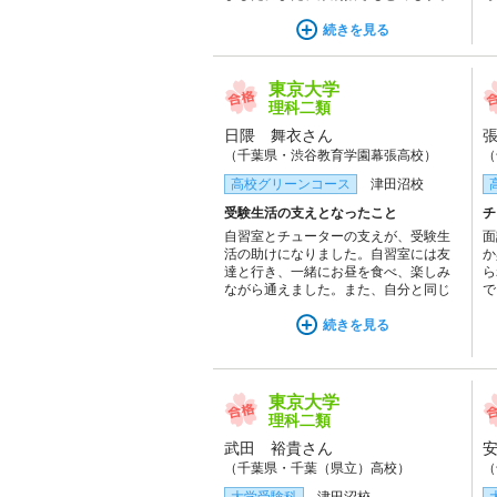
で、特に苦手科目だった英語と国語で
ら
伸びを実感できました。
続きを見る
ま
東京大学
理科二類
日隈 舞衣さん
（千葉県・渋谷教育学園幕張高校）
（
高校グリーンコース
津田沼校
受験生活の支えとなったこと
チ
自習室とチューターの支えが、受験生
面
活の助けになりました。自習室には友
か
達と行き、一緒にお昼を食べ、楽しみ
ら
ながら通えました。また、自分と同じ
で
学年の人がたくさんいたので、とても
す
いい刺激をもらっていました。チュー
続きを見る
ターには何度も相談に乗っていただ
き、不安なときや、勉強に詰まったと
きにアドバイスをいただきました。
東京大学
理科二類
武田 裕貴さん
（千葉県・千葉（県立）高校）
（