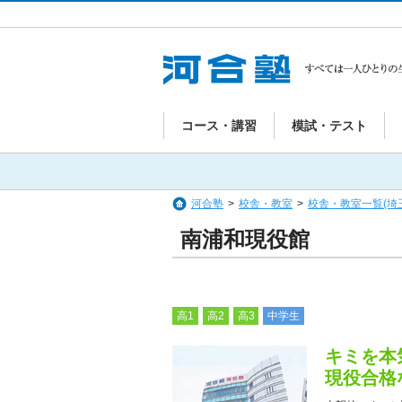
コース・講習
模試・テスト
河合塾
>
校舎・教室
>
校舎・教室一覧(埼
南浦和現役館
高1
高2
高3
中学生
キミを本
現役合格