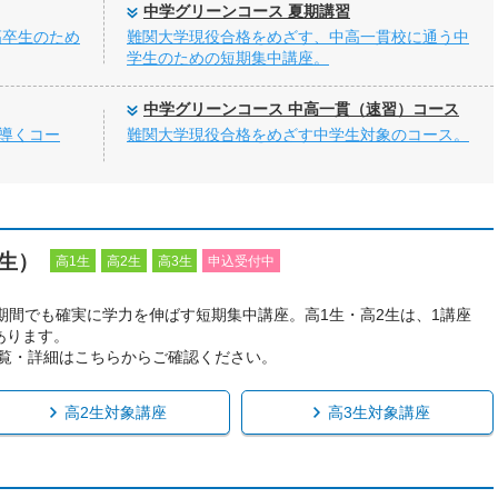
中学グリーンコース 夏期講習
高卒生のため
難関大学現役合格をめざす、中高一貫校に通う中
学生のための短期集中講座。
中学グリーンコース 中高一貫（速習）コース
と導くコー
難関大学現役合格をめざす中学生対象のコース。
生）
高1生
高2生
高3生
申込受付中
い期間でも確実に学力を伸ばす短期集中講座。高1生・高2生は、1講座
あります。
一覧・詳細はこちらからご確認ください。
高2生対象講座
高3生対象講座