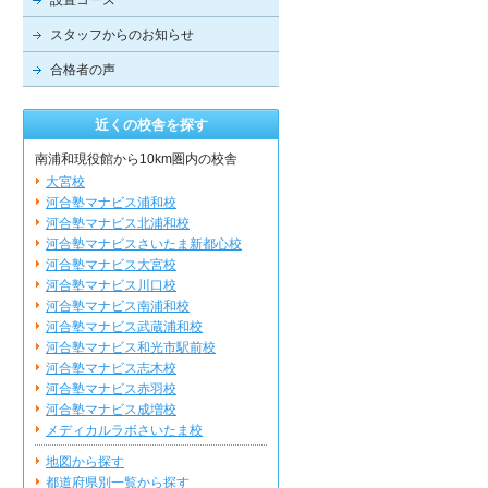
設置コース
スタッフからのお知らせ
合格者の声
近くの校舎を探す
南浦和現役館から10km圏内の校舎
大宮校
河合塾マナビス浦和校
河合塾マナビス北浦和校
河合塾マナビスさいたま新都心校
河合塾マナビス大宮校
河合塾マナビス川口校
河合塾マナビス南浦和校
河合塾マナビス武蔵浦和校
河合塾マナビス和光市駅前校
河合塾マナビス志木校
河合塾マナビス赤羽校
河合塾マナビス成増校
メディカルラボさいたま校
地図から探す
都道府県別一覧から探す