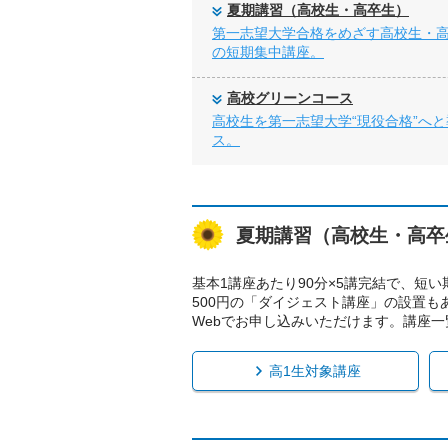
夏期講習（高校生・高卒生）
第一志望大学合格をめざす高校生・
の短期集中講座。
高校グリーンコース
高校生を第一志望大学“現役合格”へ
ス。
夏期講習（高校生・高卒
基本1講座あたり90分×5講完結で、短
500円の「ダイジェスト講座」の設置も
Webでお申し込みいただけます。講座
高1生対象講座