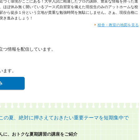
近づく環境がここにある！大学入試に精通したプロの講師、豊富な情報を持った進
、ほぼ休み無く開いているブース式自習室を備えた現役生のみのアットホームな校
駅から徒歩１分という立地が貴重な勉強時間を無駄にしません。さぁ、現役合格に
突き進みましょう！
校舎・教室の地図を見る
立つ情報を配信しています。
います。
み
円！この夏、絶対に押さえておきたい重要テーマを短期集中で
さんに、おトクな夏期講習の講座をご紹介​