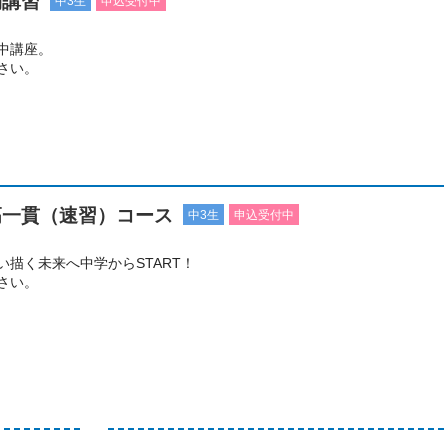
期講習
中3生
申込受付中
中講座。
さい。
高一貫（速習）コース
中3生
申込受付中
描く未来へ中学からSTART！
さい。