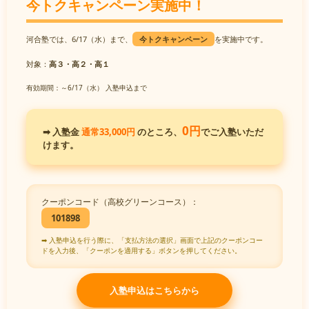
今トクキャンペーン実施中！
河合塾では、
6/17（水）
まで、
今トクキャンペーン
を実施中です。
対象：
高３・高２・高１
有効期間：
～6/17（水） 入塾申込まで
0円
➡ 入塾金
通常33,000円
のところ、
でご入塾いただ
けます。
クーポンコード（高校グリーンコース）：
101898
➡ 入塾申込を行う際に、「支払方法の選択」画面で上記のクーポンコー
ドを入力後、「クーポンを適用する」ボタンを押してください。
入塾申込はこちらから