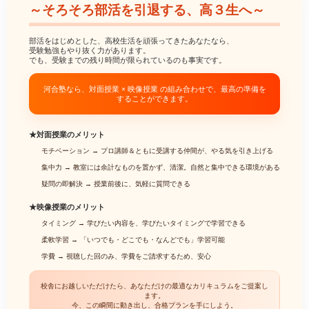
～そろそろ部活を引退する、高３生へ～
部活をはじめとした、高校生活を頑張ってきたあなたなら、
受験勉強もやり抜く力があります。
でも、受験までの残り時間が限られているのも事実です。
河合塾なら、対面授業 × 映像授業 の組み合わせで、最高の準備を
することができます。
★対面授業のメリット
モチベーション →
プロ講師＆ともに受講する仲間が、やる気を引き上げる
集中力 →
教室には余計なものを置かず、清潔。自然と集中できる環境がある
疑問の即解決 →
授業前後に、気軽に質問できる
★映像授業のメリット
タイミング →
学びたい内容を、学びたいタイミングで学習できる
柔軟学習 →
「いつでも・どこでも・なんどでも」学習可能
学費 →
視聴した回のみ、学費をご請求するため、安心
校舎にお越しいただけたら、あなただけの最適なカリキュラムをご提案し
ます。
今、この瞬間に動き出し、合格プランを手にしよう。