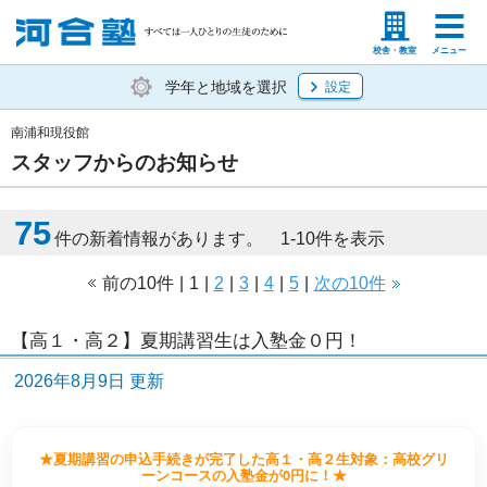
塾生の方
高等学校の先生
校舎・教室
メニュー
学年と地域を選択
設定
南浦和現役館
スタッフからのお知らせ
75
件の新着情報があります。 1-10件を表示
前の10件
|
1
|
2
|
3
|
4
|
5
|
次の10件
【高１・高２】夏期講習生は入塾金０円！
2026年8月9日 更新
★夏期講習の申込手続きが完了した高１・高２生対象：高校グリ
ーンコースの入塾金が0円に！★