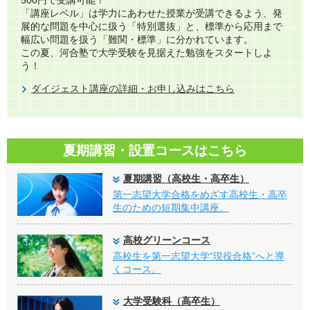
「講座レベル」は学力にあわせた授業が受講できるよう、発
展的な問題を中心に扱う「特別選抜」と、標準から応用まで
幅広い問題を扱う「難関・標準」に分かれています。​
この夏、河合塾で大学受験を見据えた勉強をスタートしよ
う！
ダイジェスト講座の詳細・お申し込みはこちら
夏期講習・設置コースはこちら
夏期講習（高校生・高卒生）
第一志望大学合格をめざす高校生・高卒
生のための短期集中講座。
高校グリーンコース
高校生を第一志望大学“現役合格”へと導
くコース。
大学受験科（高卒生）