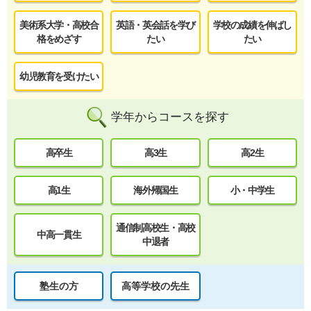
美術系大学・高校合
英語・英会話を学び
学校の成績を伸ばし
格をめざす
たい
たい
幼児教育を受けたい
学年からコースを探す
高卒生
高3生
高2生
高1生
海外帰国生
小・中学生
通信制高校生・高校
中高一貫生
中退者
塾生の方
高等学校の先生