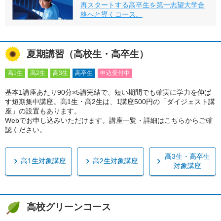
再スタートする高卒生を第一志望大学合
格へと導くコース。
夏期講習（高校生・高卒生）
高1生
高2生
高3生
高卒生
申込受付中
基本1講座あたり90分×5講完結で、短い期間でも確実に学力を伸ば
す短期集中講座。高1生・高2生は、1講座500円の「ダイジェスト講
座」の設置もあります。
Webでお申し込みいただけます。講座一覧・詳細はこちらからご確
認ください。
高3生・高卒生
高1生対象講座
高2生対象講座
対象講座
高校グリーンコース