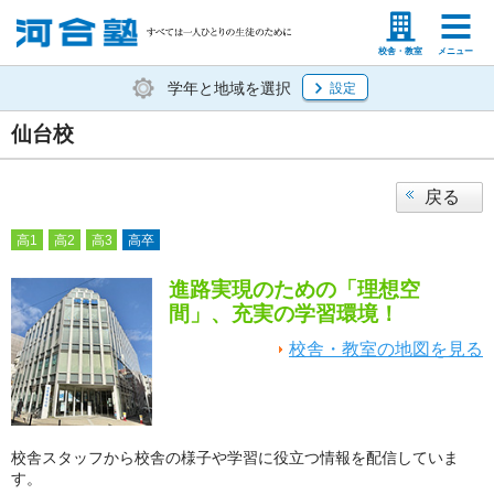
塾生の方
高等学校の先生
校舎・教室
メニュー
学年と地域を選択
設定
仙台校
戻る
高1
高2
高3
高卒
進路実現のための「理想空
間」、充実の学習環境！
校舎・教室の地図を見る
校舎スタッフから校舎の様子や学習に役立つ情報を配信していま
す。