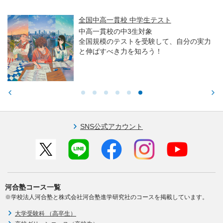
全国中高一貫校 中学生テスト
中高一貫校の中3生対象
全国規模のテストを受験して、自分の実力
と伸ばすべき力を知ろう！
SNS公式アカウント
河合塾コース一覧
※学校法人河合塾と株式会社河合塾進学研究社のコースを掲載しています。
大学受験科 （高卒生）