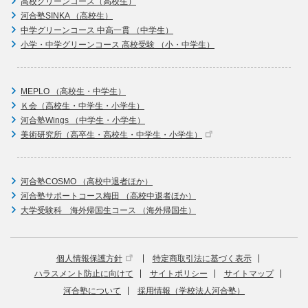
高校グリーンコース（高校生）
河合塾SINKA （高校生）
中学グリーンコース 中高一貫 （中学生）
小学・中学グリーンコース 高校受験 （小・中学生）
MEPLO （高校生・中学生）
Ｋ会（高校生・中学生・小学生）
河合塾Wings （中学生・小学生）
美術研究所（高卒生・高校生・中学生・小学生）
河合塾COSMO （高校中退者ほか）
河合塾サポートコース梅田 （高校中退者ほか）
大学受験科 海外帰国生コース （海外帰国生）
個人情報保護方針
特定商取引法に基づく表示
ハラスメント防止に向けて
サイトポリシー
サイトマップ
河合塾について
採用情報（学校法人河合塾）