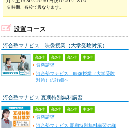
月～土13:30～20:30 日祝10:00～18:00
※
時期、各校で異なります。
設置コース
河合塾マナビス 映像授業（大学受験対策）
高3生
高2生
高1生
中3生
資料請求
河合塾マナビス 映像授業（大学受験
対策）の詳細へ
河合塾マナビス 夏期特別無料講習
高3生
高2生
高1生
中3生
資料請求
河合塾マナビス 夏期特別無料講習の詳