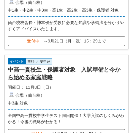
会場（仙台校）
中1生・中2生・中3生・高1生・高2生・高3生・保護者 対象
仙台校校舎長・神本優が受験に必要な知識や学習法を分かりや
すくアドバイスいたします。
受付中
～9月21日（月・祝）15：29まで
イベント
無料 ／ 要申込
中高一貫校生・保護者対象 入試準備と今か
ら始める家庭戦略
開催日：
11月8日（日）
会場（仙台校）
中3生 対象
全国中高一貫校中学生テスト同日開催！大学入試のしくみがわ
かる！今後の戦略がわかる！