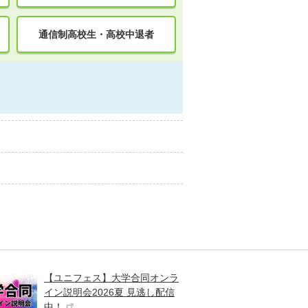
通信制高校生・高校中退者
【ユニフェス】大学合同オンラ
大学受
イン説明会2026夏 見逃し配信
ント
中！