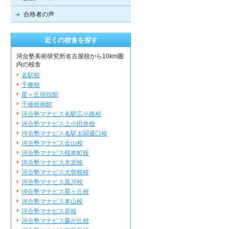
合格者の声
近くの校舎を探す
河合塾美術研究所名古屋校から10km圏
内の校舎
名駅校
千種校
星ヶ丘現役館
千種校南館
河合塾マナビス名駅広小路校
河合塾マナビス上小田井校
河合塾マナビス名駅太閤通口校
河合塾マナビス金山校
河合塾マナビス桜本町校
河合塾マナビス氷室校
河合塾マナビス大曽根校
河合塾マナビス黒川校
河合塾マナビス星ヶ丘校
河合塾マナビス本山校
河合塾マナビス原校
河合塾マナビス藤が丘校