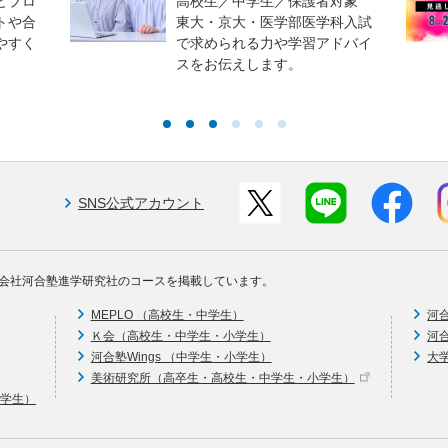
とプロ
高校生／中学生／保護者対象
トや合
東大・京大・医学部医学科入試
やすく
で求められる力や学習アドバイ
スをお伝えします。
SNS公式アカウント
会社河合塾進学研究社のコースを掲載しています。
MEPLO （高校生・中学生）
河
Ｋ会（高校生・中学生・小学生）
河
河合塾Wings （中学生・小学生）
大
美術研究所（高卒生・高校生・中学生・小学生）
中学生）