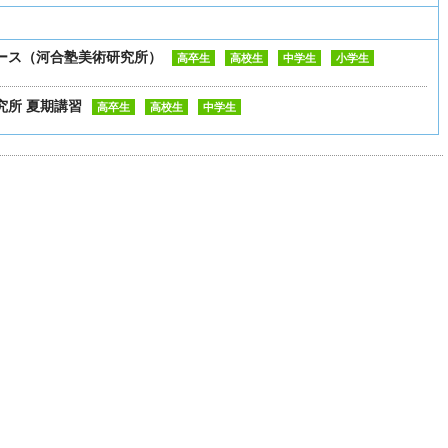
ース（河合塾美術研究所）
高卒生
高校生
中学生
小学生
究所 夏期講習
高卒生
高校生
中学生