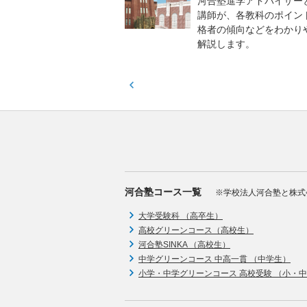
模のテストを受験して、
河合塾進学アドバイザー
実力と伸ばすべき力を知
講師が、各教科のポイン
格者の傾向などをわかり
解説します。
河合塾コース一覧
※学校法人河合塾と株式
大学受験科 （高卒生）
高校グリーンコース（高校生）
河合塾SINKA （高校生）
中学グリーンコース 中高一貫 （中学生）
小学・中学グリーンコース 高校受験 （小・