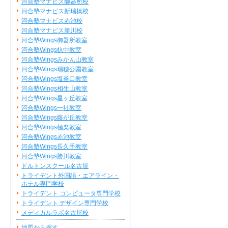
河合塾マナビス御器所校
河合塾マナビス新瑞橋校
河合塾マナビス赤池校
河合塾マナビス勝川校
河合塾Wings御器所教室
河合塾Wings杁中教室
河合塾Wingsみかん山教室
河合塾Wings瑞穂公園教室
河合塾Wings塩釜口教室
河合塾Wings相生山教室
河合塾Wings星ヶ丘教室
河合塾Wings一社教室
河合塾Wings藤が丘教室
河合塾Wings極楽教室
河合塾Wings赤池教室
河合塾Wings長久手教室
河合塾Wings勝川教室
ドルトンスクール名古屋
トライデント外国語・エアライン・
ホテル専門学校
トライデント コンピュータ専門学校
トライデント デザイン専門学校
メディカルラボ名古屋校
地図から探す