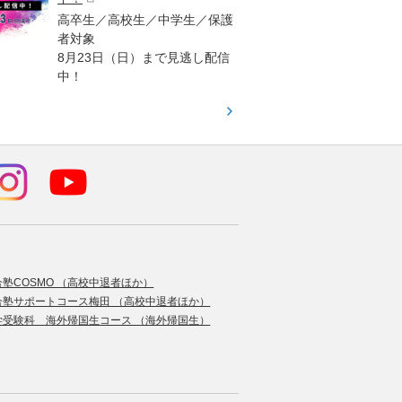
高校生
高卒生／高校生／中学生／保護
「栄冠
者対象
報が満
8月23日（日）まで見逃し配信
題集を
中！
す！
合塾COSMO （高校中退者ほか）
合塾サポートコース梅田 （高校中退者ほか）
学受験科 海外帰国生コース （海外帰国生）