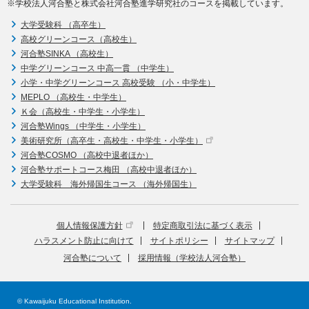
※学校法人河合塾と株式会社河合塾進学研究社のコースを掲載しています。
大学受験科 （高卒生）
高校グリーンコース（高校生）
河合塾SINKA （高校生）
中学グリーンコース 中高一貫 （中学生）
小学・中学グリーンコース 高校受験 （小・中学生）
MEPLO （高校生・中学生）
Ｋ会（高校生・中学生・小学生）
河合塾Wings （中学生・小学生）
美術研究所（高卒生・高校生・中学生・小学生）
河合塾COSMO （高校中退者ほか）
河合塾サポートコース梅田 （高校中退者ほか）
大学受験科 海外帰国生コース （海外帰国生）
個人情報保護方針
特定商取引法に基づく表示
ハラスメント防止に向けて
サイトポリシー
サイトマップ
河合塾について
採用情報（学校法人河合塾）
© Kawaijuku Educational Institution.