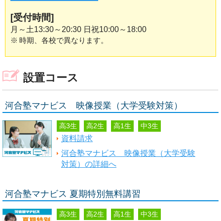
[受付時間]
月～土13:30～20:30 日祝10:00～18:00
※
時期、各校で異なります。
設置コース
河合塾マナビス 映像授業（大学受験対策）
高3生
高2生
高1生
中3生
資料請求
河合塾マナビス 映像授業（大学受験
対策）の詳細へ
河合塾マナビス 夏期特別無料講習
高3生
高2生
高1生
中3生