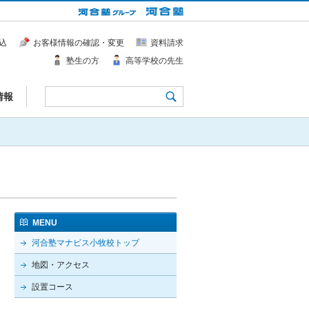
込
お客様情報の確認・変更
資料請求
塾生の方
高等学校の先生
情報
MENU
河合塾マナビス小牧校トップ
地図・アクセス
設置コース