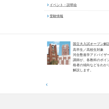
イベント・説明会
受験情報
高一貫校 中学生テスト
国立大入試オープン解説
貫校の中3生対象
高卒生／高校生対象
模のテストを受験して、
河合塾進学アドバイザー
実力と伸ばすべき力を知
講師が、各教科のポイン
格者の傾向などをわかり
解説します。