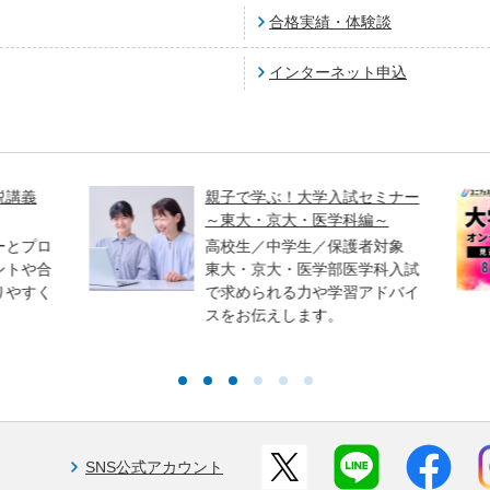
合格実績・体験談
インターネット申込
講義
親子で学ぶ！大学入試セミナー
～東大・京大・医学科編～
とプロ
高校生／中学生／保護者対象
トや合
東大・京大・医学部医学科入試
やすく
で求められる力や学習アドバイ
スをお伝えします。
SNS公式アカウント