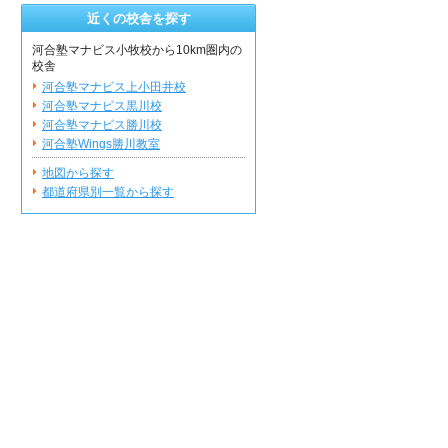
近くの校舎を探す
河合塾マナビス小牧校から10km圏内の
校舎
河合塾マナビス上小田井校
河合塾マナビス黒川校
河合塾マナビス勝川校
河合塾Wings勝川教室
地図から探す
都道府県別一覧から探す