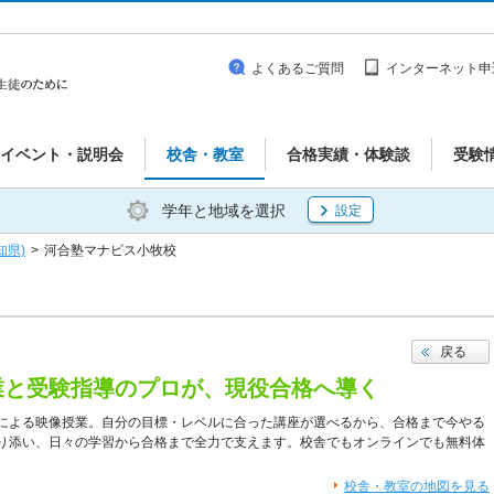
よくあるご質問
インターネット申
イベント・説明会
校舎・教室
合格実績・体験談
受験
学年と地域を選択
設定
知県)
>
河合塾マナビス小牧校
戻る
業と受験指導のプロが、現役合格へ導く
による映像授業。自分の目標・レベルに合った講座が選べるから、合格まで今やる
り添い、日々の学習から合格まで全力で支えます。校舎でもオンラインでも無料体
校舎・教室の地図を見る