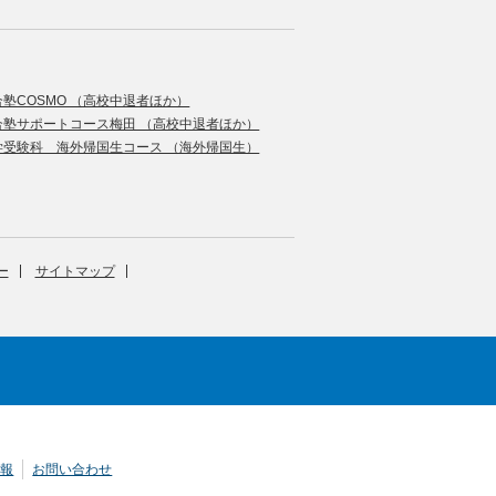
合塾COSMO （高校中退者ほか）
合塾サポートコース梅田 （高校中退者ほか）
学受験科 海外帰国生コース （海外帰国生）
ー
サイトマップ
情報
お問い合わせ