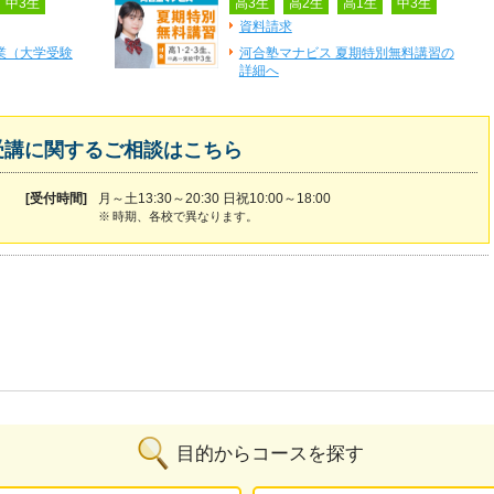
中3生
高3生
高2生
高1生
中3生
資料請求
業（大学受験
河合塾マナビス 夏期特別無料講習の
詳細へ
受講に関するご相談はこちら
[受付時間]
月～土13:30～20:30 日祝10:00～18:00
※
時期、各校で異なります。
目的からコースを探す