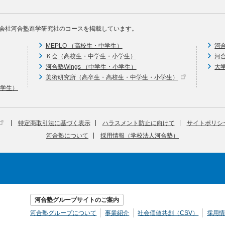
会社河合塾進学研究社のコースを掲載しています。
MEPLO （高校生・中学生）
河
Ｋ会（高校生・中学生・小学生）
河
河合塾Wings （中学生・小学生）
大
美術研究所（高卒生・高校生・中学生・小学生）
中学生）
特定商取引法に基づく表示
ハラスメント防止に向けて
サイトポリシ
河合塾について
採用情報（学校法人河合塾）
河合塾グループサイトのご案内
河合塾グループについて
事業紹介
社会価値共創（CSV）
採用