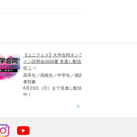
【ユニフェス】大学合同オンラ
大学受
イン説明会2026夏 見逃し配信
ント
中！
高校生
高卒生／高校生／中学生／保護
「栄冠
者対象
報が満
8月23日（日）まで見逃し配信
題集を
中！
す！