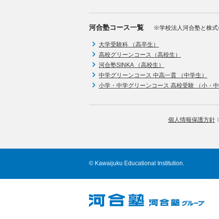
河合塾コース一覧
※学校法人河合塾と株式
大学受験科 （高卒生）
高校グリーンコース（高校生）
河合塾SINKA （高校生）
中学グリーンコース 中高一貫 （中学生）
小学・中学グリーンコース 高校受験 （小・
個人情報保護方針
© Kawaijuku Educational Institution.