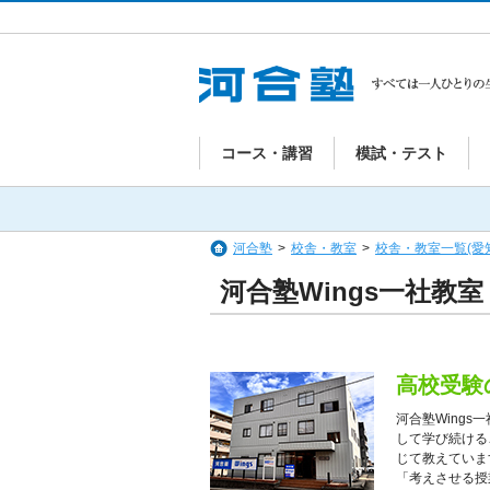
コース・講習
模試・テスト
河合塾
>
校舎・教室
>
校舎・教室一覧(愛
河合塾Wings一社教室
高校受験
河合塾Wing
して学び続ける
じて教えていま
「考えさせる授