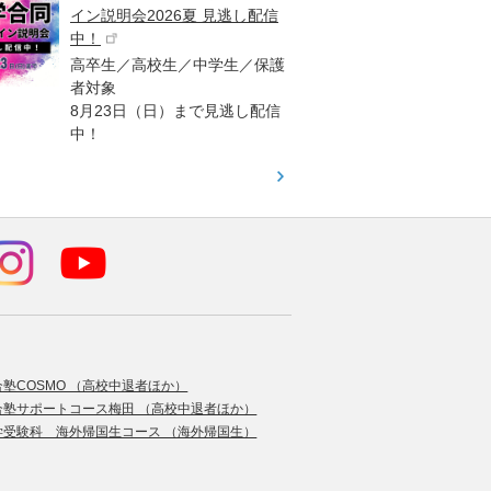
イン説明会2026夏 見逃し配信
ント
中！
高校生
高卒生／高校生／中学生／保護
「栄冠
者対象
報が満
8月23日（日）まで見逃し配信
題集を
中！
す！
合塾COSMO （高校中退者ほか）
合塾サポートコース梅田 （高校中退者ほか）
学受験科 海外帰国生コース （海外帰国生）