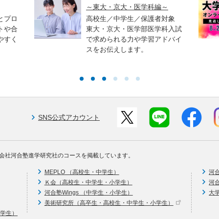
～東大・京大・医学科編～
とプロ
高校生／中学生／保護者対象
トや合
東大・京大・医学部医学科入試
やすく
で求められる力や学習アドバイ
スをお伝えします。
SNS公式アカウント
会社河合塾進学研究社のコースを掲載しています。
MEPLO （高校生・中学生）
河
Ｋ会（高校生・中学生・小学生）
河
河合塾Wings （中学生・小学生）
大
美術研究所（高卒生・高校生・中学生・小学生）
中学生）