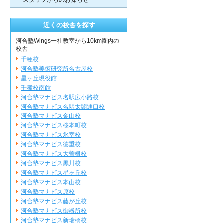
スタッフからのお知らせ
近くの校舎を探す
河合塾Wings一社教室から10km圏内の
校舎
千種校
河合塾美術研究所名古屋校
星ヶ丘現役館
千種校南館
河合塾マナビス名駅広小路校
河合塾マナビス名駅太閤通口校
河合塾マナビス金山校
河合塾マナビス桜本町校
河合塾マナビス氷室校
河合塾マナビス徳重校
河合塾マナビス大曽根校
河合塾マナビス黒川校
河合塾マナビス星ヶ丘校
河合塾マナビス本山校
河合塾マナビス原校
河合塾マナビス藤が丘校
河合塾マナビス御器所校
河合塾マナビス新瑞橋校