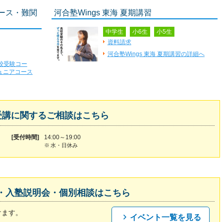
コース・難関
河合塾Wings 東海 夏期講習
中学生
小6生
小5生
資料請求
河合塾Wings 東海 夏期講習の詳細へ
高校受験コー
ュニアコース
受講に関するご相談はこちら
[受付時間]
14:00～19:00
※
水・日休み
・入塾説明会・個別相談はこちら
けます。
イベント一覧を見る