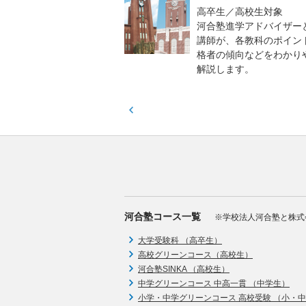
貫校の中3生対象
高卒生／高校生対象
模のテストを受験して、
河合塾進学アドバイザー
実力と伸ばすべき力を知
講師が、各教科のポイン
格者の傾向などをわかり
解説します。
河合塾コース一覧
※学校法人河合塾と株式
大学受験科 （高卒生）
高校グリーンコース（高校生）
河合塾SINKA （高校生）
中学グリーンコース 中高一貫 （中学生）
小学・中学グリーンコース 高校受験 （小・