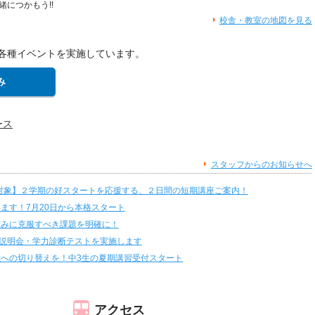
緒につかもう!!
校舎・教室の地図を見る
各種イベントを実施しています。
み
ース
スタッフからのお知らせへ
2対象】２学期の好スタートを応援する、２日間の短期講座ご案内！
ます！7月20日から本格スタート
休みに克服すべき課題を明確に！
習説明会・学力診断テストを実施します
への切り替えを！中3生の夏期講習受付スタート
アクセス