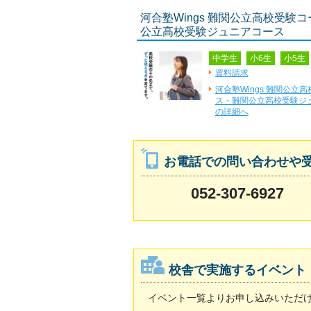
河合塾Wings 難関公立高校受験
公立高校受験ジュニアコース
中学生
小6生
小5生
資料請求
河合塾Wings 難関公立
ス・難関公立高校受験ジ
の詳細へ
お電話での問い合わせや
052-307-6927
校舎で実施するイベント
イベント一覧よりお申し込みいただ