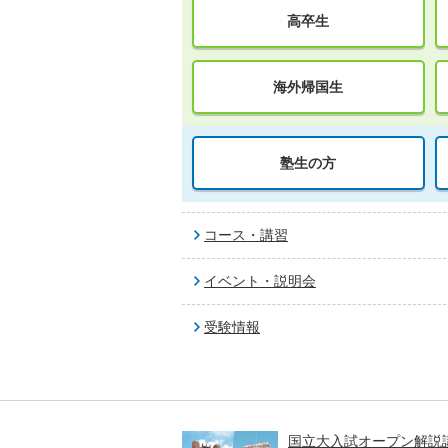
高卒生
海外帰国生
塾生の方
コース・講習
イベント・説明会
受験情報
高一貫校 中学生テスト
国立大入試オープン解説