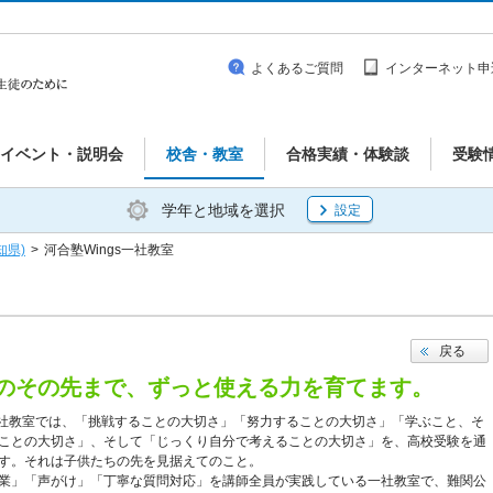
よくあるご質問
インターネット申
イベント・説明会
校舎・教室
合格実績・体験談
受験
学年と地域を選択
設定
知県)
>
河合塾Wings一社教室
戻る
のその先まで、ずっと使える力を育てます。
s一社教室では、「挑戦することの大切さ」「努力することの大切さ」「学ぶこと、そ
ことの大切さ」、そして「じっくり自分で考えることの大切さ」を、高校受験を通
す。それは子供たちの先を見据えてのこと。
業」「声がけ」「丁寧な質問対応」を講師全員が実践している一社教室で、難関公