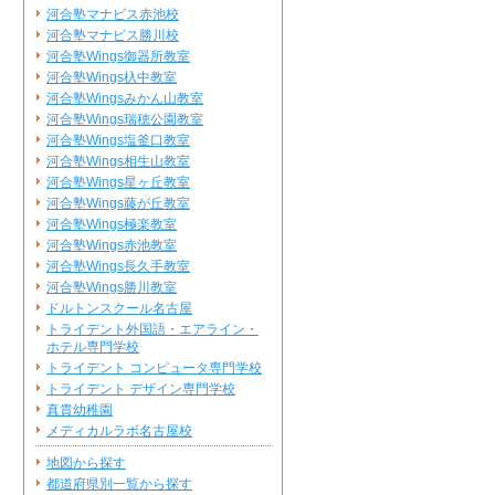
河合塾マナビス赤池校
河合塾マナビス勝川校
河合塾Wings御器所教室
河合塾Wings杁中教室
河合塾Wingsみかん山教室
河合塾Wings瑞穂公園教室
河合塾Wings塩釜口教室
河合塾Wings相生山教室
河合塾Wings星ヶ丘教室
河合塾Wings藤が丘教室
河合塾Wings極楽教室
河合塾Wings赤池教室
河合塾Wings長久手教室
河合塾Wings勝川教室
ドルトンスクール名古屋
トライデント外国語・エアライン・
ホテル専門学校
トライデント コンピュータ専門学校
トライデント デザイン専門学校
真貴幼稚園
メディカルラボ名古屋校
地図から探す
都道府県別一覧から探す