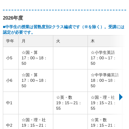
2026年度
■中学生の授業は習熟度別2クラス編成です（※を除く）。受講には
認定が必要です。
学年
月
火
木
☆国・算
☆小学生英語
小5
17：00～18：
17：00～17：
1
50
50
5
☆国・算
☆中学準備英語
小6
17：00～18：
18：00～18：
1
50
50
5
☆英・数
☆国・理・社
●
中1
19：15～21：
19：15～21：
1
55
55
3
☆国・理・社
☆英・数
●
中2
19：15～21：
19：15～21：
1