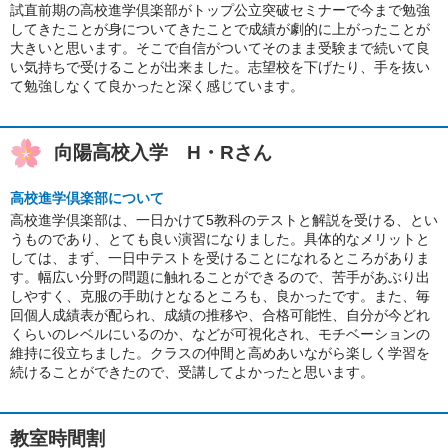
試直前期の高校進学倶楽部がトップ公立突破セミナーで今まで勉強
してきたことが身についてきたことで成績が劇的に上がったことが
大きいと思います。そこで自信がついてそのまま受験まで続いて良
い気持ちで受けることが出来ました。志望校を下げたり、手を抜い
て勉強しなくて良かったと深く感じています。
向陽高校入学 H・Rさん
高校進学倶楽部について
高校進学倶楽部は、一日かけて5教科のテストと解説を受ける、とい
うものであり、とても良い演習になりました。具体的なメリットと
しては、まず、一日中テストを受けることになれるところがありま
す。幅広い分野の問題に触れることができるので、苦手があぶり出
しやすく、克服の手助けとなるところも、良かったです。また、毎
回個人成績表が配られ、成績の推移や、合格可能性、自分が今どれ
くらいのレベルにいるのか、などが可視化され、モチベーションの
維持に役立ちました。クラスの仲間と高めあいながら楽しく学習を
続けることができたので、受講してよかったと思います。
教室時間割