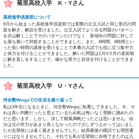
菊里高校入学 K・Yさん
高校進学倶楽部について
9月から始まった高校進学倶楽部では実際の公立入試と同じ形式の問
題を解き、解説を受けました。公立入試でよく出る問題のパターン
を沢山解くことでそのパターンだけでなく、新傾向の問題に対して
も落ち着いて対処することができました。また、8時間、9時間とい
った長い時間の講座を受けることで本番の入試でも役に立つ集中力
と体力を付けることができました。解いた問題は1月や2月の直前期
に解き直しをすることで、確かな実力と自信を付けることができま
した。
菊里高校入学 U・Yさん
河合塾Wingsでの生活を振り返って
私は3年生になるときに、河合塾Wingsに転塾してきました。今、そ
れは良い判断だったと思えているため私は悔いなく受験に挑めたの
だと思います。しかし、決して順風満帆だったとは思いません。自
分は元の学力があまり高くなかったので少しずつ上がってはいまし
たが志望校には遠く届きませんでした。結局最後の模試でも理想通
りにはなりませんでした。それでも私が志望校に合格できたのは入