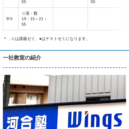
55
55
3
☆英・数
中3
19：15～21：
1
55
5
＊…☆は講義ゼミ、●はテストゼミになります。
一社教室の紹介