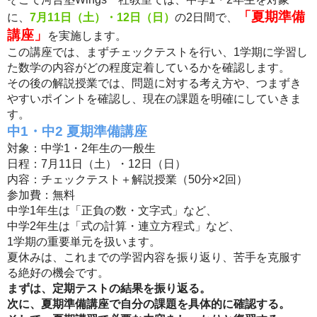
「夏期準備
に、
7月11日（土）・12日（日）
の2日間で、
講座」
を実施します。
この講座では、まずチェックテストを行い、1学期に学習し
た数学の内容がどの程度定着しているかを確認します。
その後の解説授業では、問題に対する考え方や、つまずき
やすいポイントを確認し、現在の課題を明確にしていきま
す。
中1・中2 夏期準備講座
対象：
中学1・2年生の一般生
日程：
7月11日（土）・12日（日）
内容：
チェックテスト＋解説授業（50分×2回）
参加費：
無料
中学1年生は
「正負の数・文字式」
など、
中学2年生は
「式の計算・連立方程式」
など、
1学期の重要単元を扱います。
夏休みは、これまでの学習内容を振り返り、苦手を克服す
る絶好の機会です。
まずは、定期テストの結果を振り返る。
次に、夏期準備講座で自分の課題を具体的に確認する。