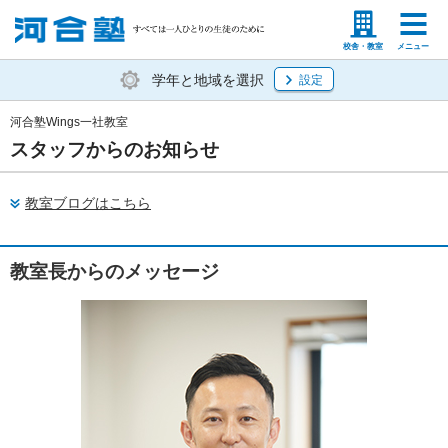
塾生の方
高等学校の先生
校舎・教室
メニュー
学年と地域を選択
設定
河合塾Wings一社教室
スタッフからのお知らせ
教室ブログはこちら
教室長からのメッセージ