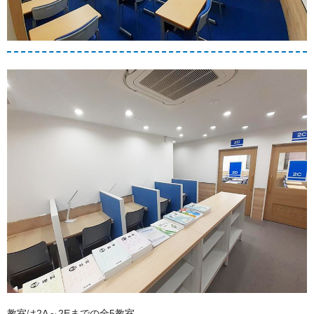
教室は2A～2Eまでの全5教室。