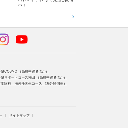
中！
す！
合塾COSMO （高校中退者ほか）
合塾サポートコース梅田 （高校中退者ほか）
学受験科 海外帰国生コース （海外帰国生）
ー
サイトマップ