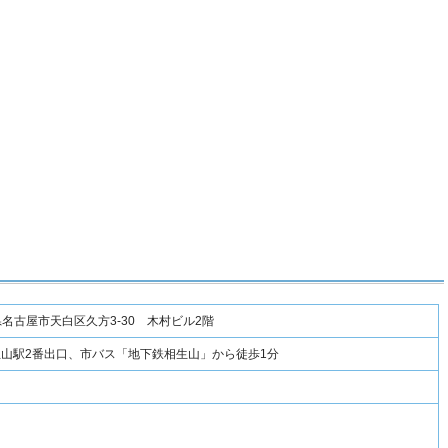
愛知県名古屋市天白区久方3-30 木村ビル2階
生山駅2番出口、市バス「地下鉄相生山」から徒歩1分