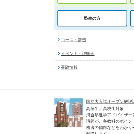
塾生の方
コース・講習
イベント・説明会
受験情報
高一貫校 中学生テスト
国立大入試オープン解説
貫校の中3生対象
高卒生／高校生対象
模のテストを受験して、
河合塾進学アドバイザー
実力と伸ばすべき力を知
講師が、各教科のポイン
格者の傾向などをわかり
解説します。