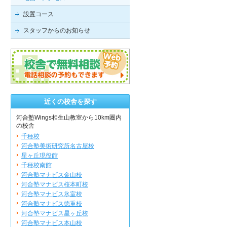
設置コース
スタッフからのお知らせ
近くの校舎を探す
河合塾Wings相生山教室から10km圏内
の校舎
千種校
河合塾美術研究所名古屋校
星ヶ丘現役館
千種校南館
河合塾マナビス金山校
河合塾マナビス桜本町校
河合塾マナビス氷室校
河合塾マナビス徳重校
河合塾マナビス星ヶ丘校
河合塾マナビス本山校