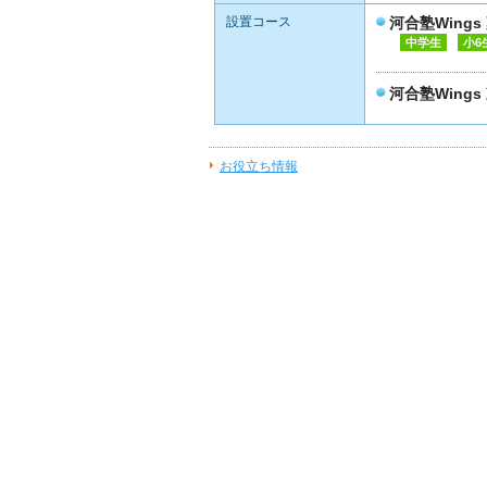
設置コース
河合塾Win
中学生
小6
河合塾Wings
お役立ち情報