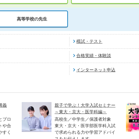
高等学校の先生
模試・テスト
合格実績・体験談
インターネット申込
講義
親子で学ぶ！大学入試セミナー
～東大・京大・医学科編～
とプロ
高校生／中学生／保護者対象
トや合
東大・京大・医学部医学科入試
やすく
で求められる力や学習アドバイ
スをお伝えします。