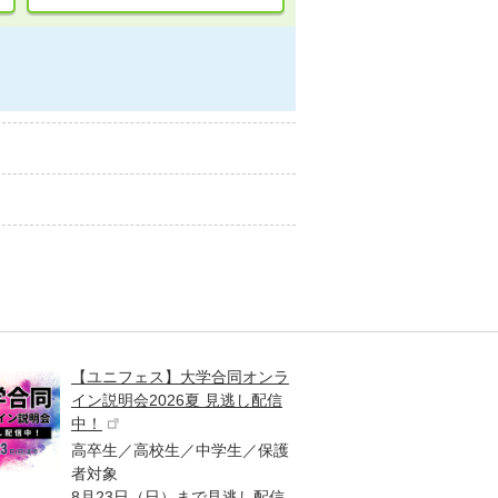
【ユニフェス】大学合同オンラ
大学受
イン説明会2026夏 見逃し配信
ント
中！
高校生
高卒生／高校生／中学生／保護
「栄冠
者対象
報が満
8月23日（日）まで見逃し配信
題集を