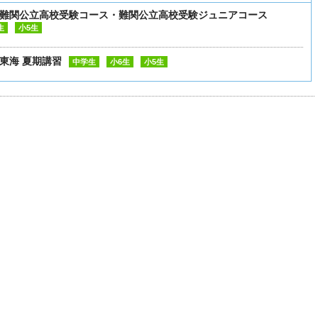
gs 難関公立高校受験コース・難関公立高校受験ジュニアコース
生
小5生
 東海 夏期講習
中学生
小6生
小5生