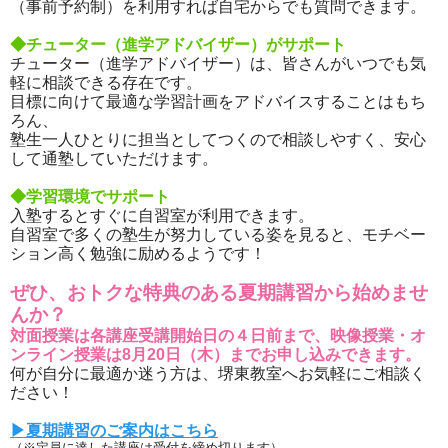
（事前予約制）を利用すれば自宅からでも質問できます。
◆チューター（進学アドバイザー）がサポート
チューター（進学アドバイザー）は、皆さんがいつでも気
軽に相談できる存在です。
目標に向けて最適な学習計画をアドバイスすることはもち
ろん、
塾生一人ひとりに担当としてつくので相談しやすく、安心
して通塾していただけます。
◆学習環境でサポート
入塾するとすぐに自習室が利用できます。
自習室で多くの塾生が努力している姿を見ると、モチベー
ション高く勉強に励めるようです！
ぜひ、おトクな特典のある夏期講習から始めませ
んか？
対面授業は各講座受講開始日の４日前まで、映像授業・オ
ンライン授業は8月20日（木）までお申し込みできます。
何が自分に最適か迷う方は、堺東教室へお気軽にご相談く
ださい！
▶夏期講習のご案内はこちら
（※定員に達した講座は受付を締め切ります）