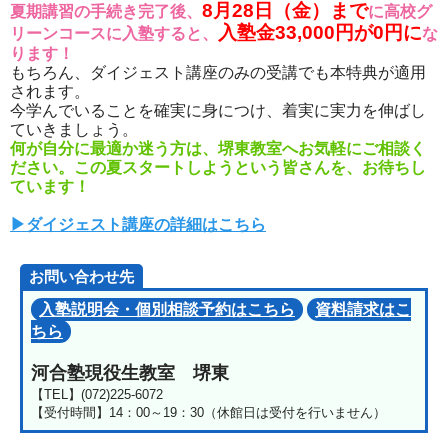
8月28日（金）まで
夏期講習の手続き完了後、
に高校グ
入塾金33,000円が0円に
リーンコースに入塾すると、
な
ります！
もちろん、ダイジェスト講座のみの受講でも本特典が適用
されます。
今学んでいることを確実に身につけ、着実に実力を伸ばし
ていきましょう。
何が自分に最適か迷う方は、堺東教室へお気軽にご相談く
ださい。この夏スタートしようという皆さんを、お待ちし
ています！
▶ダイジェスト講座の詳細はこちら
お問い合わせ先
入塾説明会・個別相談予約はこちら
資料請求はこ
ちら
河合塾現役生教室 堺東
【TEL】(072)225-6072
【受付時間】14：00～19：30（休館日は受付を行いません）