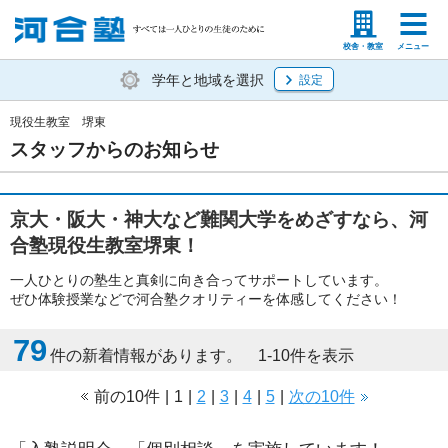
塾生の方
高等学校の先生
校舎・教室
メニュー
学年と地域を選択
設定
現役生教室 堺東
スタッフからのお知らせ
京大・阪大・神大など難関大学をめざすなら、河
合塾現役生教室堺東！
一人ひとりの塾生と真剣に向き合ってサポートしています。
ぜひ体験授業などで河合塾クオリティーを体感してください！
79
件の新着情報があります。 1-10件を表示
前の10件
|
1
|
2
|
3
|
4
|
5
|
次の10件