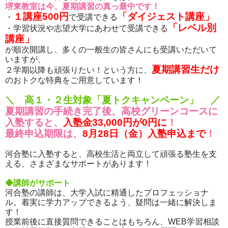
堺東教室は今、夏期講習の真っ最中です！
１講座500円
「ダイジェスト講座」
・
で受講できる
「レベル別
・学習状況や志望大学にあわせて受講できる
講座」
が順次開講し、多くの一般生の皆さんにも受講いただいて
いますが、
夏期講習生だけ
２学期以降も頑張りたい！という方に、
のおトクな特典をご用意しています！
＼ 高１・２生対象「夏トクキャンペーン」 ／
夏期講習の手続き完了後、高校グリーンコースに
入塾すると、
入塾金33,000円が0円に
！
最終申込期限は、
8月28日（金）入塾申込まで
！
河合塾に入塾すると、高校生活と両立して頑張る塾生を支
える、さまざまなサポートがあります！
◆講師がサポート
河合塾の講師は、大学入試に精通したプロフェッショナ
ル。着実に学力アップできるよう、疑問は一緒に解決しま
す！
授業前後に直接質問できることはもちろん、WEB学習相談