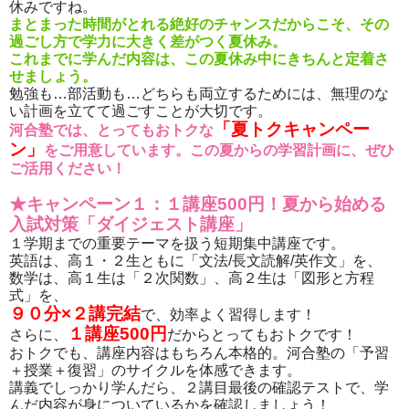
休みですね。
まとまった時間がとれる絶好のチャンスだからこそ、その
過ごし方で学力に大きく差がつく夏休み。
これまでに学んだ内容は、この夏休み中にきちんと定着さ
せましょう。
勉強も…部活動も…どちらも両立するためには、無理のな
い計画を立てて過ごすことが大切です。
「夏トクキャンペー
河合塾では、とってもおトクな
ン」
をご用意しています。この夏からの学習計画に、ぜひ
ご活用ください！
★キャンペーン１：１講座500円！夏から始める
入試対策「ダイジェスト講座」
１学期までの重要テーマを扱う短期集中講座です。
英語は、高１・２生ともに「文法/長文読解/英作文」を、
数学は、高１生は「２次関数」、高２生は「図形と方程
式」を、
９０分×２講完結
で、効率よく習得します！
１講座500円
さらに、
だからとってもおトクです！
おトクでも、講座内容はもちろん本格的。河合塾の「予習
＋授業＋復習」のサイクルを体感できます。
講義でしっかり学んだら、２講目最後の確認テストで、学
んだ内容が身についているかを確認しましょう！