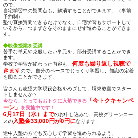
ので、
自宅学習中の疑問点も、解消することができます。（事前
予約制）
塾で直接質問できるだけでなく、自宅学習もサポートして
いるから、つまずきをそのままにせず進めることができま
す。
◆映像授業を受講
苦手な単元や克服したい単元を、部分受講することができ
ます。
何度も繰り返し視聴で
学校で学習が終わった内容も、
きます
ので、自分のペースでじっくり学習し、知識の定着
を図ることができます。
皆さんも志望大学現役合格をめざして、堺東教室でスター
トしませんか？
「今トクキャンペ
今なら、とってもおトクに入塾できる
ーン」
を実施中です！
6月17日（水）まで
のお申し込みで、高校グリーンコー
入塾金33,000円が0円に
スの
なります！
途中入塾の方でも安心して学習を進められるよう、