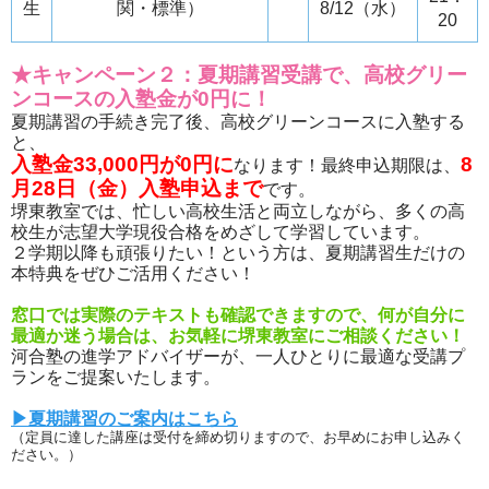
生
関・標準）
8/12（水）
20
★キャンペーン２：夏期講習受講で、高校グリー
ンコースの入塾金が0円に！
夏期講習の手続き完了後、高校グリーンコースに入塾する
と、
入塾金33,000円が0円に
8
なります！最終申込期限は、
月28日（金）入塾申込まで
です。
堺東教室では、忙しい高校生活と両立しながら、多くの高
校生が志望大学現役合格をめざして学習しています。
２学期以降も頑張りたい！という方は、夏期講習生だけの
本特典をぜひご活用ください！
窓口では実際のテキストも確認できますので、何が自分に
最適か迷う場合は、お気軽に堺東教室にご相談ください！
河合塾の進学アドバイザーが、一人ひとりに最適な受講プ
ランをご提案いたします。
▶夏期講習のご案内はこちら
（定員に達した講座は受付を締め切りますので、お早めにお申し込みく
ださい。）