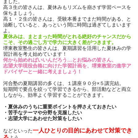
ました。
高３生の皆さんは、夏休みもリズムを崩さず学習ペースを
保ちましょう。
高１・２生の皆さんは、受験本番までまだ時間がある、と
油断していると、あっという間に時間は過ぎてしまいます
よ。
夏休みは、まとまった時間がとれる絶好のチャンスだから
こそ、その過ごし方で学力に大きく差がつきます。
堺東教室塾生の皆さんは、夏期講習を活用した夏休みの学
習計画を考え始めています！
何から始めればいいんだろう…とお悩みの皆さん、
志望大学現役合格に向けた学習計画を、堺東教室の進学ア
ドバイザーと一緒に考えましょう！
河合塾の夏期講習の多くは、１講座９０分×５講完結。
短期間で要点を絞って学習できるから、部活動などと両立
しながら、効率よく学習することができます。
・夏休みのうちに重要ポイントを押さえておきたい
・苦手なテーマや分野を克服したい
・志望大学にあわせた対策をしたい
一人ひとりの目的にあわせて対策でき
などといった
る
よう、