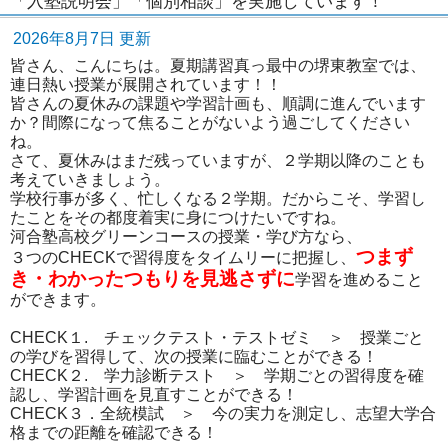
「入塾説明会」「個別相談」を実施しています！
2026年8月7日 更新
皆さん、こんにちは。夏期講習真っ最中の堺東教室では、
連日熱い授業が展開されています！！
皆さんの夏休みの課題や学習計画も、順調に進んでいます
か？間際になって焦ることがないよう過ごしてください
ね。
さて、夏休みはまだ残っていますが、２学期以降のことも
考えていきましょう。
学校行事が多く、忙しくなる２学期。だからこそ、学習し
たことをその都度着実に身につけたいですね。
河合塾高校グリーンコースの授業・学び方なら、
つまず
３つのCHECKで習得度をタイムリーに把握し、
き・わかったつもりを見逃さずに
学習を進めること
ができます。
CHECK１. チェックテスト・テストゼミ ＞ 授業ごと
の学びを習得して、次の授業に臨むことができる！
CHECK２. 学力診断テスト ＞ 学期ごとの習得度を確
認し、学習計画を見直すことができる！
CHECK３．全統模試 ＞ 今の実力を測定し、志望大学合
格までの距離を確認できる！