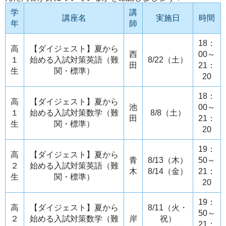
学
講
講座名
実施日
時間
年
師
18：
高
【ダイジェスト】夏から
西
00～
１
始める入試対策英語（難
8/22（土）
田
21：
生
関・標準）
20
18：
高
【ダイジェスト】夏から
池
00～
１
始める入試対策数学（難
8/8（土）
田
21：
生
関・標準）
20
19：
高
【ダイジェスト】夏から
青
8/13（木）
50～
２
始める入試対策英語（難
木
8/14（金）
21：
生
関・標準）
20
19：
高
【ダイジェスト】夏から
8/11（火・
50～
２
始める入試対策数学（難
岸
祝）
21：