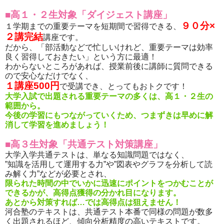
■高１・２生対象「ダイジェスト講座」
９０分×
１学期までの重要テーマを短期間で習得できる、
２講完結
講座です。
だから、「部活動などで忙しいけれど、重要テーマは効率
良く習得しておきたい」という方に最適！
わからないところがあれば、授業前後に講師に質問できる
ので安心なだけでなく、
１講座500円
で受講でき、とってもおトクです！
大学入試で出題される重要テーマの多くは、高１・２生の
範囲から。
今後の学習にもつながっていくため、つまずきは早めに解
消して学習を進めましょう！
■高３生対象「共通テスト対策講座」
大学入学共通テストは、単なる知識問題ではなく、
”知識を活用して運用する力”や”図表やグラフを分析して読
み解く力”などが必要とされ、
限られた時間の中でいかに迅速にポイントをつかむことが
できるかが、高得点獲得の分かれ目になります。
あとから対策すれば…では高得点は狙えません！
河合塾のテキストは、共通テスト本番で同様の問題が数多
く出題されるほど、傾向分析精度の高いテキストです。