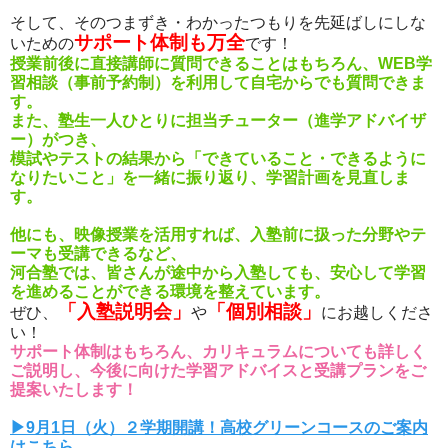
そして、そのつまずき・わかったつもりを先延ばしにしな
サポート体制も万全
いための
です！
授業前後に直接講師に質問できることはもちろん、WEB学
習相談（事前予約制）を利用して自宅からでも質問できま
す。
また、塾生一人ひとりに担当チューター（進学アドバイザ
ー）がつき、
模試やテストの結果から「できていること・できるように
なりたいこと」を一緒に振り返り、学習計画を見直しま
す。
他にも、映像授業を活用すれば、入塾前に扱った分野やテ
ーマも受講できるなど、
河合塾では、皆さんが途中から入塾しても、安心して学習
を進めることができる環境を整えています。
「入塾説明会」
「個別相談」
ぜひ、
や
にお越しくださ
い！
サポート体制はもちろん、カリキュラムについても詳しく
ご説明し、今後に向けた学習アドバイスと受講プランをご
提案いたします！
▶9月1日（火）２学期開講！高校グリーンコースのご案内
はこちら