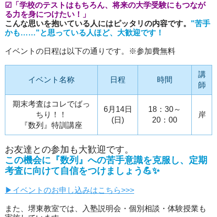
☑「学校のテストはもちろん、将来の大学受験にもつなが
る力を身につけたい！」
こんな思いを抱いている人にはピッタリの内容です。
"苦手
かも……"と思っている人ほど、大歓迎です！
イベントの日程は以下の通りです。※参加費無料
講
イベント名称
日程
時間
師
期末考査はコレでばっ
6月14日
18：30～
ちり！！
岸
(日)
20：00
『数列』特訓講座
お友達との参加も大歓迎です。
この機会に『数列』への苦手意識を克服し、定期
考査に向けて自信をつけましょう💪✨
▶イベントのお申し込みはこちら>>>
また、堺東教室では、入塾説明会・個別相談・体験授業も