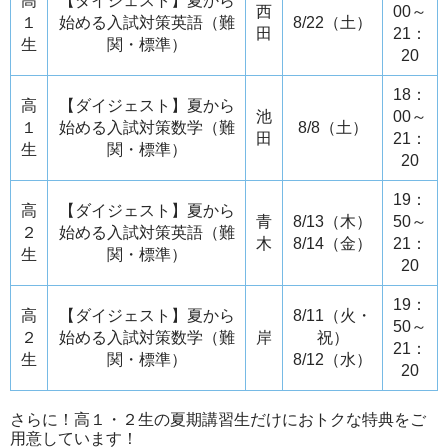
高
【ダイジェスト】夏から
西
00～
１
始める入試対策英語（難
8/22（土）
田
21：
生
関・標準）
20
18：
高
【ダイジェスト】夏から
池
00～
１
始める入試対策数学（難
8/8（土）
田
21：
生
関・標準）
20
19：
高
【ダイジェスト】夏から
青
8/13（木）
50～
２
始める入試対策英語（難
木
8/14（金）
21：
生
関・標準）
20
19：
高
【ダイジェスト】夏から
8/11（火・
50～
２
始める入試対策数学（難
岸
祝）
21：
生
関・標準）
8/12（水）
20
さらに！高１・２生の夏期講習生だけにおトクな特典をご
用意しています！