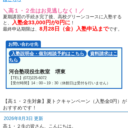
＼高１・２生はお見逃しなく！／
夏期講習の手続き完了後、高校グリーンコースに入塾する
入塾金33,000円が0円に
と、
！
8月28日（金）入塾申込まで
最終申込期限は、
です。
お問い合わせ先
入塾説明会・個別相談予約はこちら
資料請求はこ
ちら
河合塾現役生教室 堺東
【TEL】(072)225-6072
【受付時間】14：00～19：30（休館日は受付を行いません）
【高１・２生対象】夏トクキャンペーン（入塾金0円）が
おすすめです！
2026年8月3日 更新
高１・２生の皆さん、こんにちは。