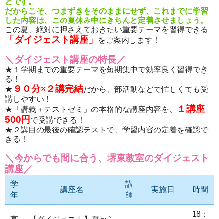
とです。
だからこそ、つまずきをそのままにせず、これまでに学習
した内容は、この夏休み中にきちんと定着させましょう。
この夏、絶対に押さえておきたい重要テーマを習得できる
「ダイジェスト講座」
をご案内します！
＼ダイジェスト講座の特長／
★１学期までの重要テーマを短期集中で効率良く習得でき
る！
９０分×２講完結
★
だから、部活動などで忙しくても受
講しやすい！
１講座
★「講義＋テストゼミ」の本格的な講座内容を、
500円
で受講できる！
★２講目の最後の確認テストで、学習内容の定着を確認で
きる！
＼今からでも間に合う、堺東教室のダイジェスト
講座／
学
講
講座名
実施日
時間
年
師
18：