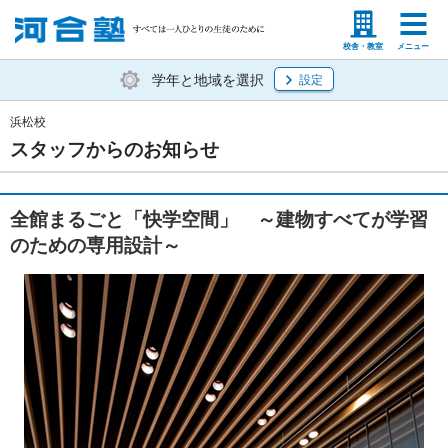
塾生の方
高等学校の先生
校舎・教室
メニュー
学年と地域を選択
設定
浜松校
スタッフからのお知らせ
全館まるごと「快学空間」 ～建物すべてが学習
のための専用設計～