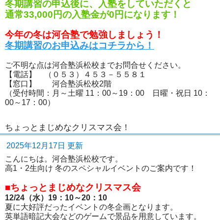
冬期講習の申込後に、入塾をしていただくと
通常33,000円の入塾金が0円になります！
今年の冬は河合塾で勉強しましょう！
冬期講習のお申込みはコチラから！
ご不明な点は河合塾浜松校までお問合せください。
【電話】 （０５３）４５３－５５８１
【窓口】 河合塾浜松校2階
（受付時間：月～土曜 11：00～19：00 日曜・祝日 10：
00～17：00）
ちょっとまじめなクリスマス会！
2025年12月17日 更新
こんにちは。河合塾浜松校です。
高1・2生向け 冬のスペシャルイベントのご案内です！
■ちょっとまじめなクリスマス会
12/24（水）19：10～20：10
夏に大好評だったイベントの冬企画となります。
英単語暗記大会などのゲームで景品を用意しています。