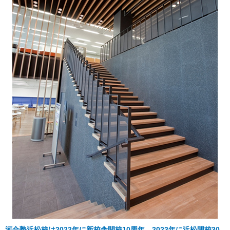
河合塾浜松校は2022年に新校舎開校10周年、2023年に浜松開校30