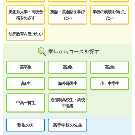
美術系大学・高校合
英語・英会話を学び
学校の成績を伸ばし
格をめざす
たい
たい
幼児教育を受けたい
学年からコースを探す
高卒生
高3生
高2生
高1生
海外帰国生
小・中学生
通信制高校生・高校
中高一貫生
中退者
塾生の方
高等学校の先生