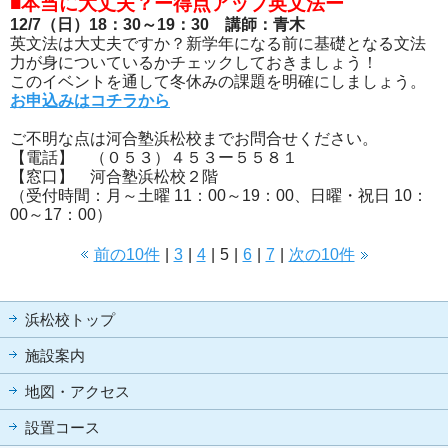
■本当に大丈夫？ー得点アップ英文法ー
12/7（日）18：30～19：30 講師：青木
英文法は大丈夫ですか？新学年になる前に基礎となる文法
力が身についているかチェックしておきましょう！
このイベントを通して冬休みの課題を明確にしましょう。
お申込みはコチラから
ご不明な点は河合塾浜松校までお問合せください。
【電話】 （０５３）４５３ー５５８１
【窓口】 河合塾浜松校２階
（受付時間：月～土曜 11：00～19：00、日曜・祝日 10：
00～17：00）
前の10件
|
3
|
4
|
5
|
6
|
7
|
次の10件
浜松校トップ
施設案内
地図・アクセス
設置コース