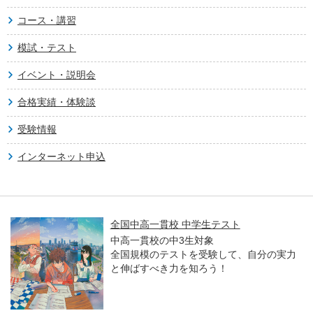
コース・講習
模試・テスト
イベント・説明会
合格実績・体験談
受験情報
インターネット申込
国立大入試オープン解説講義
高卒生／高校生対象
河合塾進学アドバイザーとプロ講師が、各
教科のポイントや合格者の傾向などをわか
りやすく解説します。