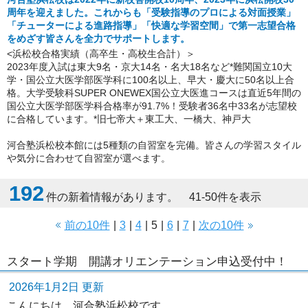
周年を迎えました。これからも「受験指導のプロによる対面授業」
「チューターによる進路指導」「快適な学習空間」で第一志望合格
をめざす皆さんを全力でサポートします。
<浜松校合格実績（高卒生・高校生合計）＞
2023年度入試は東大9名・京大14名・名大18名など*難関国立10大
学・国公立大医学部医学科に100名以上、早大・慶大に50名以上合
格。大学受験科SUPER ONEWEX国公立大医進コースは直近5年間の
国公立大医学部医学科合格率が91.7%！受験者36名中33名が志望校
に合格しています。*旧七帝大＋東工大、一橋大、神戸大
河合塾浜松校本館には5種類の自習室を完備。皆さんの学習スタイル
や気分に合わせて自習室が選べます。
192
件の新着情報があります。 41-50件を表示
前の10件
|
3
|
4
|
5
|
6
|
7
|
次の10件
スタート学期 開講オリエンテーション申込受付中！
2026年1月2日 更新
こんにちは。河合塾浜松校です。