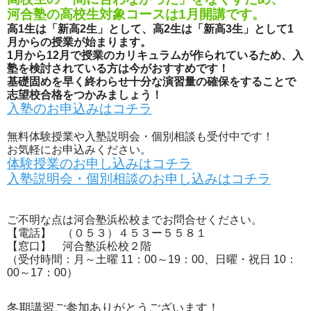
河合塾の高校生対象コースは1月開講です。
高1生は「新高2生」として、高2生は「新高3生」として1
月からの授業が始まります。
1月から12月で授業のカリキュラムが作られているため、入
塾を検討されている方は今がおすすめです！
基礎固めを早く終わらせ十分な演習量の確保をすることで
志望校合格をつかみましょう！
入塾のお申込みはコチラ
無料体験授業や入塾説明会・個別相談も受付中です！
お気軽にお申込みください。
体験授業のお申し込みはコチラ
入塾説明会・個別相談のお申し込みはコチラ
ご不明な点は河合塾浜松校までお問合せください。
【電話】 （０５３）４５３ー５５８１
【窓口】 河合塾浜松校２階
（受付時間：月～土曜 11：00～19：00、日曜・祝日 10：
00～17：00）
冬期講習ご参加ありがとうございます！