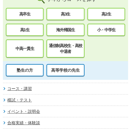
高卒生
高3生
高2生
高1生
海外帰国生
小・中学生
通信制高校生・高校
中高一貫生
中退者
塾生の方
高等学校の先生
コース・講習
模試・テスト
イベント・説明会
合格実績・体験談