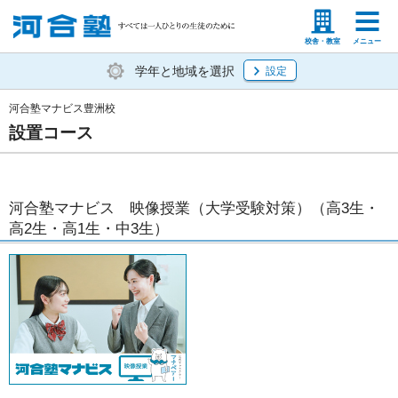
塾生の方
高等学校の先生
校舎・教室
メニュー
学年と地域を選択
設定
河合塾マナビス豊洲校
設置コース
河合塾マナビス 映像授業（大学受験対策）（高3生・
高2生・高1生・中3生）